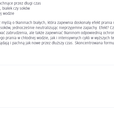
achnące przez długi czas
 białek czy soków
ej wodzie
 myślą o tkaninach białych, która zapewnia doskonały efekt prania
soków, jednocześnie neutralizując nieprzyjemne zapachy. Efekt? C
uwać zabrudzenia, ale także zapewniać tkaninom odpowiednią ochron
go prania w chłodnej wodzie, jak i intensywnych cykli w wyższych 
glądają i pachną jak nowe przez dłuższy czas. Skoncentrowana form