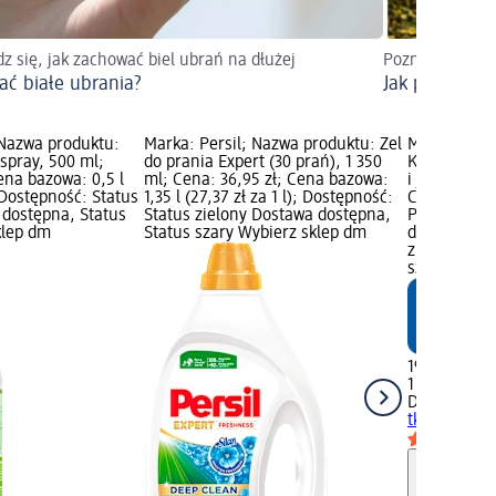
z się, jak zachować biel ubrań na dłużej
Poznaj proste z
rać białe ubrania?
Jak prać biki
 Nazwa produktu:
Marka: Persil; Nazwa produktu: Żel
Marka: Den
spray, 500 ml;
do prania Expert (30 prań), 1 350
Koncentrat 
ena bazowa: 0,5 l
ml; Cena: 36,95 zł; Cena bazowa:
i jasnych, 3
; Dostępność: Status
1,35 l (27,37 zł za 1 l); Dostępność:
Cena bazowa:
 dostępna, Status
Status zielony Dostawa dostępna,
Produkt mar
klep dm
Status szary Wybierz sklep dm
drażniące; 
zielony Dos
szary Wybie
19,95 zł
1 l (19,95 zł 
Denkmit
Kon
tkanin biały