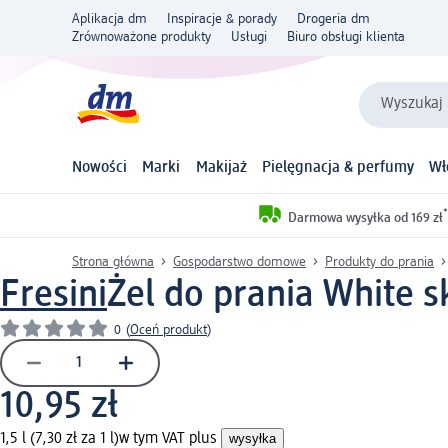
Aplikacja dm
Inspiracje & porady
Drogeria dm
Zrównoważone produkty
Usługi
Biuro obsługi klienta
Wyszukaj 
Nowości
Marki
Makijaż
Pielęgnacja & perfumy
Wł
*
Darmowa wysyłka od 169 zł
Strona główna
Gospodarstwo domowe
Produkty do prania
Fresini
Żel do prania White s
0
(
Oceń produkt
)
10,95 zł
1,5 l (7,30 zł za 1 l)
w tym VAT plus
wysyłka