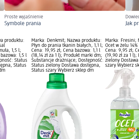
Proste wyjaśnienie
Dowied
Symbole prania
Jak p
wa produktu:
Marka: Denkmit; Nazwa produktu:
Marka: Fresini;
sal
Płyn do prania tkanin białych, 1,1 l;
Ocet w żelu 14% 
ła, 1,5 l;
Cena: 19,95 zł; Cena bazowa: 1,1 l
Cena: 9,95 zł; C
 bazowa: 1,5 l
(18,14 zł za 1 l); Produkt marki dm;
(19,90 zł za 1 l)
tępność: Status
Substancje drażniące; Dostępność:
zielony Dostawa
tępna, Status
Status zielony Dostawa dostępna,
szary Wybierz s
 dm
Status szary Wybierz sklep dm