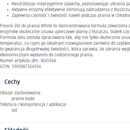
Neutralizuje nieprzyjemne zapachy, pozostawiając ubrania p
Aktywne enzymy efektywnie eliminują zabrudzenia z tłuszczu,
Zapewnia czystość i świeżość nawet podczas prania w chłodn
Fresini Żel do prania White to skoncentrowana formuła stworzona z
enzymów skutecznie usuwa uporczywe plamy z tłuszczu, białek czy 
Formuła żelu została opracowana tak, aby nie tylko skutecznie us
temperatur, co czyni go idealnym rozwiązaniem zarówno do szybkie
to gwarancja długotrwałej świeżości, która sprawia, że ubrania wy
ekonomicznym wyborem do codziennego prania.
Numer artykułu dm: 3045566
GTIN: 5901087324926
Cechy
Obszar zastosowania:
pranie białe
Tekstura / konsystencja / aplikacja:
żel