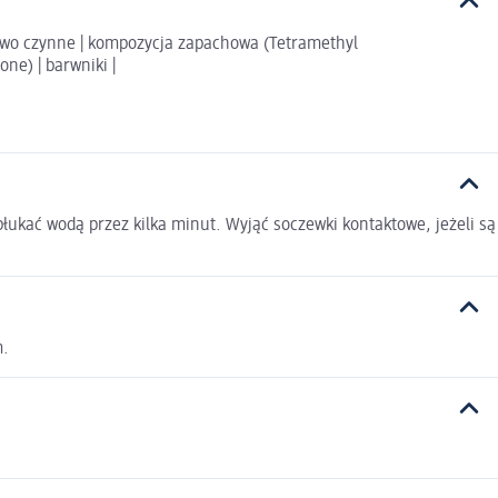
owo czynne | kompozycja zapachowa (Tetramethyl
ne) | barwniki |
ukać wodą przez kilka minut. Wyjąć soczewki kontaktowe, jeżeli są
m.