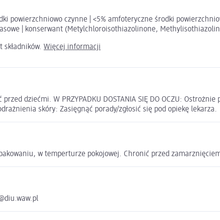
dki powierzchniowo czynne | <5% amfoteryczne środki powierzchni
sowe | konserwant (Metylchloroisothiazolinone, Methylisothiazolino
t składników.
Więcej informacji
ić przed dziećmi. W PRZYPADKU DOSTANIA SIĘ DO OCZU: Ostrożnie pł
drażnienia skóry: Zasięgnąć porady/zgłosić się pod opiekę lekarza.
pakowaniu, w temperturze pokojowej. Chronić przed zamarznięcie
z@diu.waw.pl