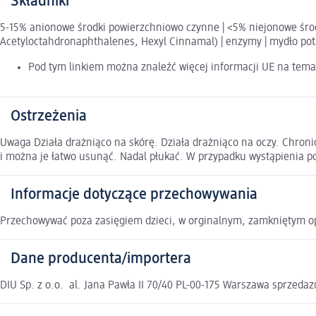
Składniki
5-15% anionowe środki powierzchniowo czynne | <5% niejonowe śro
Acetyloctahdronaphthalenes, Hexyl Cinnamal) | enzymy | mydło pota
Pod tym linkiem można znaleźć więcej informacji UE na tema
Ostrzeżenia
Uwaga Działa drażniąco na skórę. Działa drażniąco na oczy. Chron
i można je łatwo usunąć. Nadal płukać. W przypadku wystąpienia po
Informacje dotyczące przechowywania
Przechowywać poza zasięgiem dzieci, w orginalnym, zamkniętym o
Dane producenta/importera
DIU Sp. z o.o. al. Jana Pawła II 70/40 PL-00-175 Warszawa sprzeda