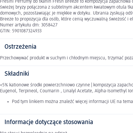
Fresini Perfumy do tkanin Fresh Breeze to kompozycja zapachowa do
świeżej bryzy połączona z subtelnym akcentem kwiatowym otula tka
domowych, pozostawiając je miękkie w dotyku. Ubrania zyskują odś
Breeze to propozycja dla osób, które cenią wyczuwalną świeżość i 
Numer artykułu dm: 3058427
GTIN: 5901087324933
Ostrzeżenia
Przechowywać produkt w suchym i chłodnym miejscu, trzymać poza 
Składniki
<5% kationowe środki powierzchniowo czynne | kompozycja zapacho
Eugenol, Terpineol, Coumarin , Linalyl Acetate, Alpha-Isomethyl Io
Pod tym linkiem można znaleźć więcej informacji UE na tema
Informacje dotyczące stosowania