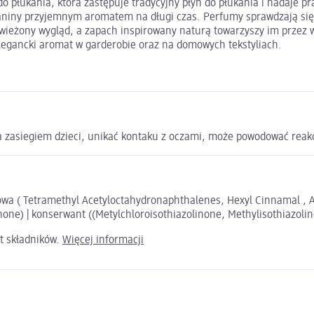
 płukania, która zastępuje tradycyjny płyn do płukania i nadaje pr
niny przyjemnym aromatem na długi czas. Perfumy sprawdzają się z
wieżony wygląd, a zapach inspirowany naturą towarzyszy im przez w
elegancki aromat w garderobie oraz na domowych tekstyliach.
zasiegiem dzieci, unikać kontaku z oczami, może powodować reakc
wa ( Tetramethyl Acetyloctahydronaphthalenes, Hexyl Cinnamal , A
none) | konserwant ((Metylchloroisothiazolinone, Methylisothiazolin
t składników.
Więcej informacji