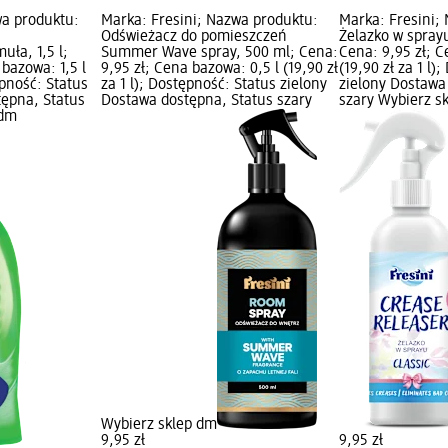
wa produktu:
Marka: Fresini; Nazwa produktu:
Marka: Fresini;
Odświeżacz do pomieszczeń
Żelazko w sprayu
ła, 1,5 l;
Summer Wave spray, 500 ml; Cena:
Cena: 9,95 zł; C
 bazowa: 1,5 l
9,95 zł; Cena bazowa: 0,5 l (19,90 zł
(19,90 zł za 1 l)
tępność: Status
za 1 l); Dostępność: Status zielony
zielony Dostawa
tępna, Status
Dostawa dostępna, Status szary
szary Wybierz s
 dm
Wybierz sklep dm
9,95 zł
9,95 zł