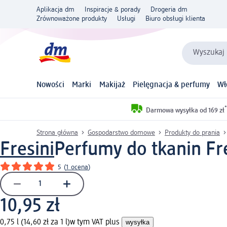
Aplikacja dm
Inspiracje & porady
Drogeria dm
Zrównoważone produkty
Usługi
Biuro obsługi klienta
Wyszukaj 
Nowości
Marki
Makijaż
Pielęgnacja & perfumy
Wł
*
Darmowa wysyłka od 169 zł
Strona główna
Gospodarstwo domowe
Produkty do prania
Fresini
Perfumy do tkanin Fr
5
(
1 ocena
)
10,95 zł
0,75 l (14,60 zł za 1 l)
w tym VAT plus
wysyłka