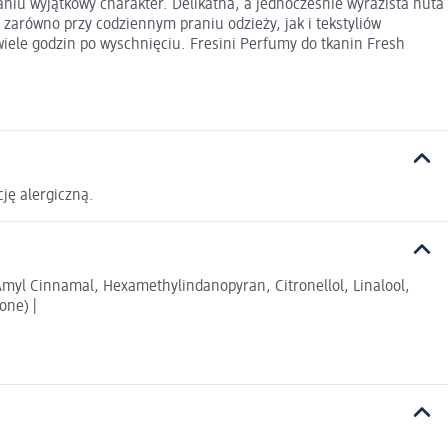
aniu wyjątkowy charakter. Delikatna, a jednocześnie wyrazista nuta
arówno przy codziennym praniu odzieży, jak i tekstyliów
iele godzin po wyschnięciu. Fresini Perfumy do tkanin Fresh
ję alergiczną.
myl Cinnamal, Hexamethylindanopyran, Citronellol, Linalool,
one) |