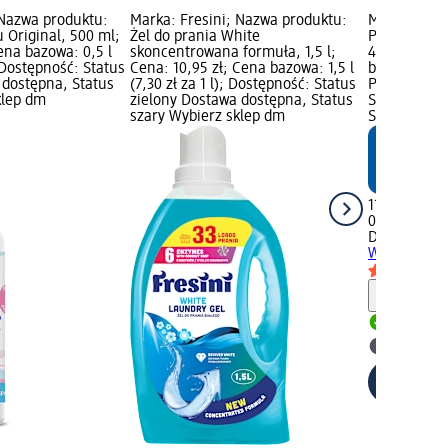
 Nazwa produktu:
Marka: Fresini; Nazwa produktu:
Marka: Den
 Original, 500 ml;
Żel do prania White
Perfumy do 
ena bazowa: 0,5 l
skoncentrowana formuła, 1,5 l;
400 ml; Cen
; Dostępność: Status
Cena: 10,95 zł; Cena bazowa: 1,5 l
bazowa: 0,4 l
 dostępna, Status
(7,30 zł za 1 l); Dostępność: Status
Produkt mar
klep dm
zielony Dostawa dostępna, Status
Status ziel
szary Wybierz sklep dm
Status szar
11,95 zł
0,4 l (29,88 
Denkmit
Per
Whisper, 40
Informa
Dostawa
Wybierz 