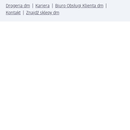
Drogeria dm
Kariera
Biuro Obsługi Klienta dm
Kontakt
Znajdź sklepy dm
Metody płatności
Połącz się z dm
Pobierz aplikację dm: