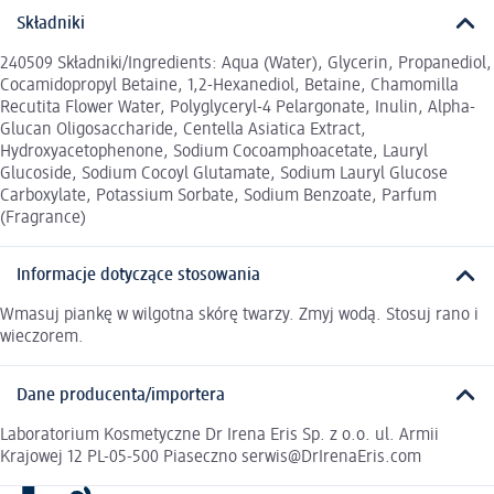
Składniki
240509 Składniki/Ingredients: Aqua (Water), Glycerin, Propanediol,
Cocamidopropyl Betaine, 1,2-Hexanediol, Betaine, Chamomilla
Recutita Flower Water, Polyglyceryl-4 Pelargonate, Inulin, Alpha-
Glucan Oligosaccharide, Centella Asiatica Extract,
Hydroxyacetophenone, Sodium Cocoamphoacetate, Lauryl
Glucoside, Sodium Cocoyl Glutamate, Sodium Lauryl Glucose
Carboxylate, Potassium Sorbate, Sodium Benzoate, Parfum
(Fragrance)
Informacje dotyczące stosowania
Wmasuj piankę w wilgotna skórę twarzy. Zmyj wodą. Stosuj rano i
wieczorem.
Dane producenta/importera
Laboratorium Kosmetyczne Dr Irena Eris Sp. z o.o. ul. Armii
Krajowej 12 PL-05-500 Piaseczno serwis@DrIrenaEris.com