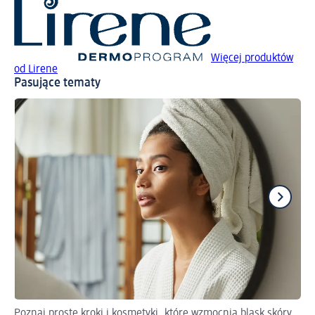
Więcej produktów
od Lirene
Pasujące tematy
Poznaj proste kroki i kosmetyki, które wzmocnią blask skóry
Po