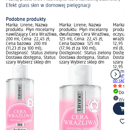
Efekt glass skin w domowej pielęgnacji
Pe
ja
Podobne produkty
Marka: Lirene; Nazwa
Marka: Lirene; Nazwa
Marka: z
produktu: Płyn micelarny
produktu: Płyn micelarny
produktu
nawilżający Cera Wrażliwa,
dwufazowy Cera Wrażliwa,
oczyszcz
200 ml; Cena: 22,45 zł;
125 ml; Cena: 22,45 zł;
wrażliwe
Cena bazowa: 200 ml
Cena bazowa: 125 ml
12,95 zł
(11,23 zł za 100 ml);
(17,96 zł za 100 ml);
ml (8,63 
Dostępność: Status zielony
Dostępność: Status zielony
Dostępno
Dostawa dostępna, Status
Dostawa dostępna, Status
Dostawa 
szary Wybierz sklep dm
szary Wybierz sklep dm
szary Wy
12,95 zł
150 ml (8
ziaja
Pian
do skóry
Dosta
Wybie