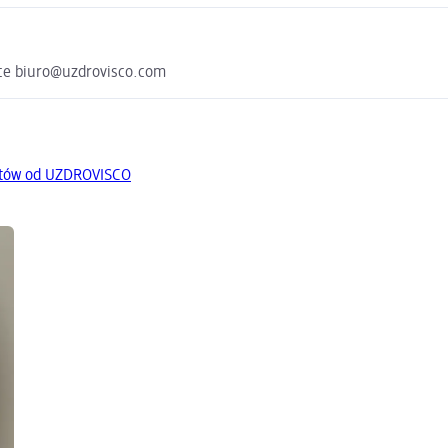
wice biuro@uzdrovisco.com
któw od UZDROVISCO