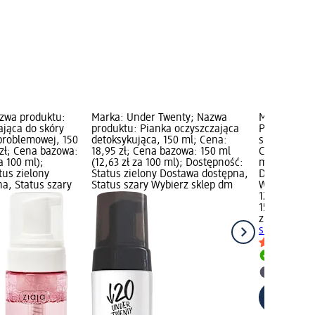
azwa produktu:
Marka: Under Twenty; Nazwa
Marka: ziaj
ająca do skóry
produktu: Pianka oczyszczająca
Pianka oczy
problemowej, 150
detoksykująca, 150 ml; Cena:
suchej, 150 
 zł; Cena bazowa:
18,95 zł; Cena bazowa: 150 ml
Cena bazowa
a 100 ml);
(12,63 zł za 100 ml); Dostępność:
ml); Dostęp
tus zielony
Status zielony Dostawa dostępna,
Dostawa dos
a, Status szary
Status szary Wybierz sklep dm
Wybierz skl
12,95 zł
150 ml (8,63
ziaja
Pianka 
suchej, 150
Dostawa
Wybierz 