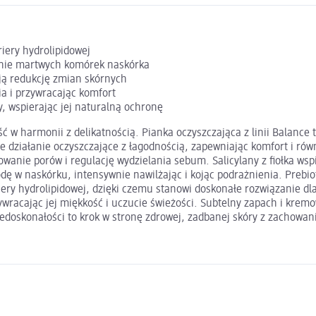
iery hydrolipidowej
nie martwych komórek naskórka
ają redukcję zmian skórnych
a i przywracając komfort
 wspierając jej naturalną ochronę
w harmonii z delikatnością. Pianka oczyszczająca z linii Balance t
ne działanie oczyszczające z łagodnością, zapewniając komfort i r
anie porów i regulację wydzielania sebum. Salicylany z fiołka wsp
odę w naskórku, intensywnie nawilżając i kojąc podrażnienia. Pre
iery hydrolipidowej, dzięki czemu stanowi doskonałe rozwiązanie dl
wracając jej miękkość i uczucie świeżości. Subtelny zapach i kremo
doskonałości to krok w stronę zdrowej, zadbanej skóry z zachowan