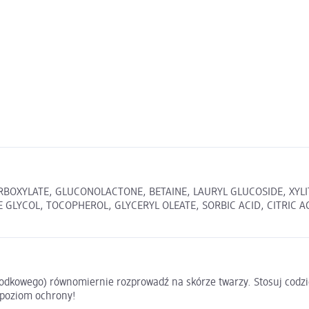
OXYLATE, GLUCONOLACTONE, BETAINE, LAURYL GLUCOSIDE, XYLITO
GLYCOL, TOCOPHEROL, GLYCERYL OLEATE, SORBIC ACID, CITRIC A
rodkowego) równomiernie rozprowadź na skórze twarzy. Stosuj codz
 poziom ochrony!