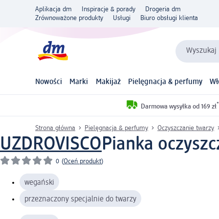
Aplikacja dm
Inspiracje & porady
Drogeria dm
Zrównoważone produkty
Usługi
Biuro obsługi klienta
Wyszukaj 
Nowości
Marki
Makijaż
Pielęgnacja & perfumy
Wł
*
Darmowa wysyłka od 169 zł
Strona główna
Pielęgnacja & perfumy
Oczyszczanie twarzy
UZDROVISCO
Pianka oczyszc
0
(
Oceń produkt
)
wegański
przeznaczony specjalnie do twarzy