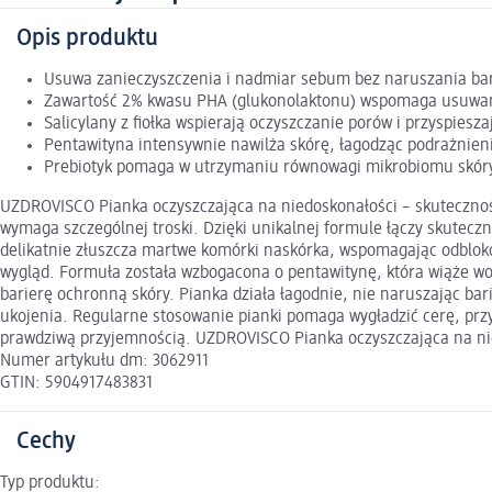
Opis produktu
Usuwa zanieczyszczenia i nadmiar sebum bez naruszania bar
Zawartość 2% kwasu PHA (glukonolaktonu) wspomaga usuwa
Salicylany z fiołka wspierają oczyszczanie porów i przyspiesz
Pentawityna intensywnie nawilża skórę, łagodząc podrażnieni
Prebiotyk pomaga w utrzymaniu równowagi mikrobiomu skóry,
UZDROVISCO Pianka oczyszczająca na niedoskonałości – skuteczność 
wymaga szczególnej troski. Dzięki unikalnej formule łączy skutecz
delikatnie złuszcza martwe komórki naskórka, wspomagając odblokow
wygląd. Formuła została wzbogacona o pentawitynę, która wiąże w
barierę ochronną skóry. Pianka działa łagodnie, nie naruszając bar
ukojenia. Regularne stosowanie pianki pomaga wygładzić cerę, przy
prawdziwą przyjemnością. UZDROVISCO Pianka oczyszczająca na nie
Numer artykułu dm: 3062911
GTIN: 5904917483831
Cechy
Typ produktu: