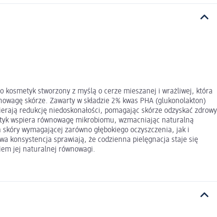
o kosmetyk stworzony z myślą o cerze mieszanej i wrażliwej, która
ównowagę skórze. Zawarty w składzie 2% kwas PHA (glukonolakton)
ierają redukcję niedoskonałości, pomagając skórze odzyskać zdrowy
biotyk wspiera równowagę mikrobiomu, wzmacniając naturalną
a skóry wymagającej zarówno głębokiego oczyszczenia, jak i
wa konsystencja sprawiają, że codzienna pielęgnacja staje się
iem jej naturalnej równowagi.