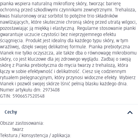
pianka wspiera naturalną mikroflorę skóry, tworząc barierę
ochronną przed szkodliwymi czynnikami zewnętrznymi. Trehaloza,
kwas hialuronowy oraz sorbitol to potężne trio składników
nawilżających, które skutecznie chronią skórę przed utratą wilgoci,
pozostawiając ją miękką i elastyczną. Regularne stosowanie pianki
gwarantuje uczucie czystości bez nieprzyjemnego efektu
ściągnięcia. Produkt jest idealny dla każdego typu skóry, w tym
wrażliwej, dzięki swojej delikatnej formule. Pianka prebiotyczna
Vianek nie tylko oczyszcza, ale także dba o równowagę mikrobiomu
skóry, co jest kluczowe dla jej zdrowego wyglądu. Zadbaj o swoją
skórę z Pianka prebiotyczna do mycia twarzy z trehalozą, która
łączy w sobie efektywność i delikatność. Ciesz się codziennym
rytuałem pielęgnacyjnym, który przynosi widoczne efekty. Wybierz
Vianek i pozwól swojej skórze lśnić pełnią blasku każdego dnia.
Numer artykułu dm: 2973408
GTIN: 5906657520548
Cechy
Obszar zastosowania:
twarz
Tekstura / konsystencja / aplikacja: