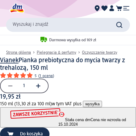
Wyszukaj i znajdź
Darmowa wysyłka od 169 zł
Strona główna
Pielęgnacja & perfumy
Oczyszczanie twarzy
Vianek
Pianka prebiotyczna do mycia twarzy z
trehalozą, 150 ml
5
(
1 ocena
)
19,95 zł
150 ml (13,30 zł za 100 ml)
w tym VAT plus
wysyłka
Stała cena dm
Cena nie wzrosła od
15.10.2024
Do koszyka