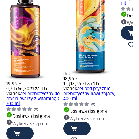
ml
Dosta
Wybie
dm
18,95 zł
19,95 zł
1 l (18,95 zł za 1 l)
0,3 l (66,50 zł za 1 l)
Vianek
Żel pod prysznic
Vianek
Żel prebiotyczny do
prebiotyczny nawilżający,
mycia twarzy z witaminą C,
400 ml
300 ml
(0)
(0)
Dostawa dostępna
Dostawa dostępna
Wybierz sklep dm
Wybierz sklep dm