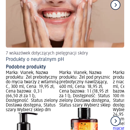
7 wskazówek dotyczących pielęgnacji skóry
5 
Produkty o neutralnym pH
Jo
Podobne produkty
Marka: Vianek; Nazwa
Marka: Vianek; Nazwa
Marka: V
produktu: Żel prebiotyczny
produktu: Żel pod prysznic
produktu
do mycia twarzy z witaminą
prebiotyczny nawilżający,
z niacyn
C, 300 ml; Cena: 19,95 zł;
400 ml; Cena: 18,95 zł;
ml; Cena
Cena bazowa: 0,3 l
Cena bazowa: 1 l (18,95 zł
bazowa: 
(66,50 zł za 1 l);
za 1 l); Dostępność: Status
100 ml);
Dostępność: Status zielony
zielony Dostawa dostępna,
Status z
Dostawa dostępna, Status
Status szary Wybierz sklep
dostępna
szary Wybierz sklep dm
Wybierz 
24,95 zł
150 ml (1
Vianek
Pi
niacyna