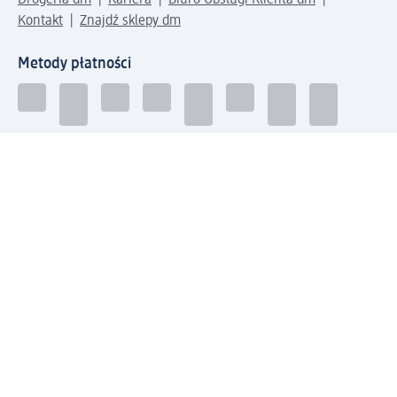
Drogeria dm
Kariera
Biuro Obsługi Klienta dm
Kontakt
Znajdź sklepy dm
Metody płatności
Połącz się z dm
Pobierz aplikację dm:
© 2026 dm-drogerie markt sp. z o.o.