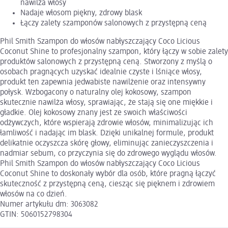
nawilża włosy
Nadaje włosom piękny, zdrowy blask
Łączy zalety szamponów salonowych z przystępną ceną
Phil Smith Szampon do włosów nabłyszczający Coco Licious
Coconut Shine to profesjonalny szampon, który łączy w sobie zalety
produktów salonowych z przystępną ceną. Stworzony z myślą o
osobach pragnących uzyskać idealnie czyste i lśniące włosy,
produkt ten zapewnia jedwabiste nawilżenie oraz intensywny
połysk. Wzbogacony o naturalny olej kokosowy, szampon
skutecznie nawilża włosy, sprawiając, że stają się one miękkie i
gładkie. Olej kokosowy znany jest ze swoich właściwości
odżywczych, które wspierają zdrowie włosów, minimalizując ich
łamliwość i nadając im blask. Dzięki unikalnej formule, produkt
delikatnie oczyszcza skórę głowy, eliminując zanieczyszczenia i
nadmiar sebum, co przyczynia się do zdrowego wyglądu włosów.
Phil Smith Szampon do włosów nabłyszczający Coco Licious
Coconut Shine to doskonały wybór dla osób, które pragną łączyć
skuteczność z przystępną ceną, ciesząc się pięknem i zdrowiem
włosów na co dzień.
Numer artykułu dm: 3063082
GTIN: 5060152798304