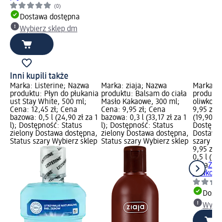
(0)
Dostawa dostępna
Wybierz sklep dm
Inni kupili także
Marka: Listerine; Nazwa
Marka: ziaja; Nazwa
Marka: z
produktu: Płyn do płukania
produktu: Balsam do ciała
produktu
ust Stay White, 500 ml;
Masło Kakaowe, 300 ml;
oliwkowy
Cena: 12,45 zł; Cena
Cena: 9,95 zł; Cena
9,95 zł;
bazowa: 0,5 l (24,90 zł za 1
bazowa: 0,3 l (33,17 zł za 1
(19,90 zł 
l); Dostępność: Status
l); Dostępność: Status
Dostępno
zielony Dostawa dostępna,
zielony Dostawa dostępna,
Dostawa 
Status szary Wybierz sklep
Status szary Wybierz sklep
szary Wy
9,95 zł
0,5 l (19,
ziaja
Żel 
oliwkowy
Dosta
Wybie