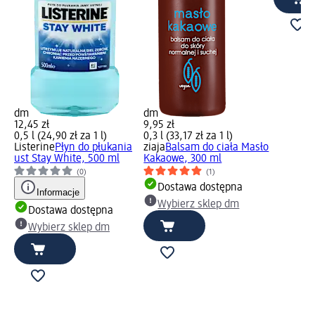
dm
dm
12,45 zł
9,95 zł
0,5 l (24,90 zł za 1 l)
0,3 l (33,17 zł za 1 l)
Listerine
Płyn do płukania
ziaja
Balsam do ciała Masło
ust Stay White, 500 ml
Kakaowe, 300 ml
(0)
(1)
Dostawa dostępna
Informacje
Wybierz sklep dm
Dostawa dostępna
Wybierz sklep dm