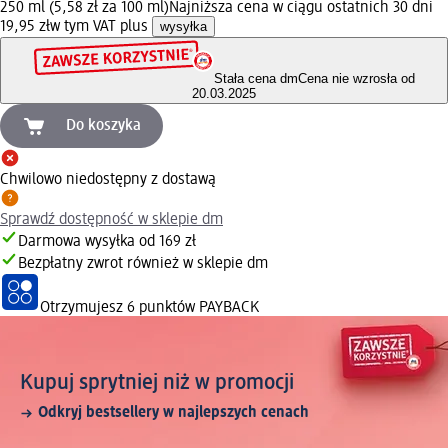
250 ml (5,58 zł za 100 ml)
Najniższa cena w ciągu ostatnich 30 dni
19,95 zł
w tym VAT plus
wysyłka
Stała cena dm
Cena nie wzrosła od
20.03.2025
Do koszyka
Chwilowo niedostępny z dostawą
Sprawdź dostępność w sklepie dm
Darmowa wysyłka od 169 zł
Bezpłatny zwrot również w sklepie dm
Otrzymujesz
6 punktów PAYBACK
Kupuj sprytniej niż w promocji
Odkryj bestsellery w najlepszych cenach