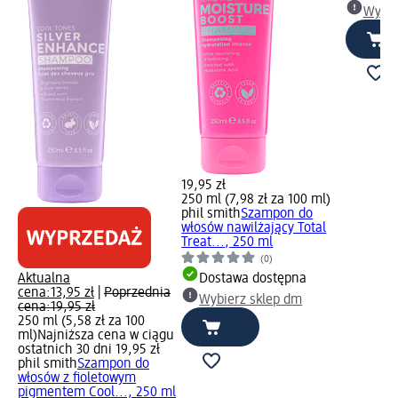
Wybie
19,95 zł
250 ml (7,98 zł za 100 ml)
phil smith
Szampon do
włosów nawilżający Total
Treat..., 250 ml
(0)
Aktualna
Dostawa dostępna
cena:
13,95 zł
|
Poprzednia
Wybierz sklep dm
cena:
19,95 zł
250 ml (5,58 zł za 100
ml)
Najniższa cena w ciągu
ostatnich 30 dni 19,95 zł
phil smith
Szampon do
włosów z fioletowym
pigmentem Cool..., 250 ml