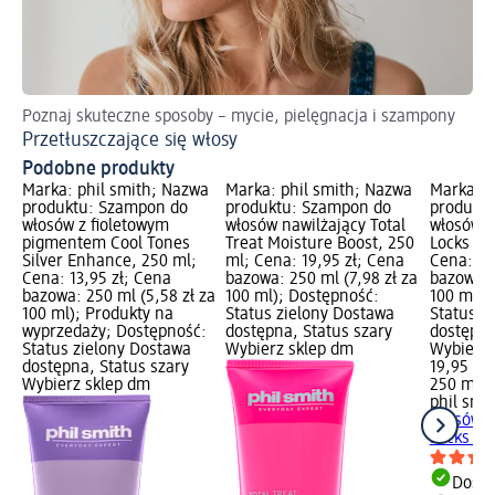
Poznaj skuteczne sposoby – mycie, pielęgnacja i szampony
Po
Przetłuszczające się włosy
Oc
Podobne produkty
Marka: phil smith; Nazwa
Marka: phil smith; Nazwa
Marka: p
produktu: Szampon do
produktu: Szampon do
produkt
włosów z fioletowym
włosów nawilżający Total
włosów k
pigmentem Cool Tones
Treat Moisture Boost, 250
Locks Cu
Silver Enhance, 250 ml;
ml; Cena: 19,95 zł; Cena
Cena: 19
Cena: 13,95 zł; Cena
bazowa: 250 ml (7,98 zł za
bazowa: 
bazowa: 250 ml (5,58 zł za
100 ml); Dostępność:
100 ml);
100 ml); Produkty na
Status zielony Dostawa
Status z
wyprzedaży; Dostępność:
dostępna, Status szary
dostępna
Status zielony Dostawa
Wybierz sklep dm
Wybierz 
dostępna, Status szary
19,95 zł
Wybierz sklep dm
250 ml (7
phil smi
włosów k
Locks Cur
Dosta