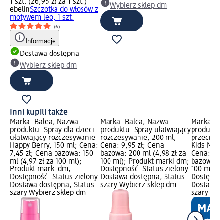
1 szt. (26,95 zł za 1 szt.)
Wybierz sklep dm
ebelin
Szczotka do włosów z
motywem leo, 1 szt.
(6)
Informacje
Dostawa dostępna
Wybierz sklep dm
Inni kupili także
Marka: Balea; Nazwa
Marka: Balea; Nazwa
Marka: 
produktu: Spray dla dzieci
produktu: Spray ułatwiający
produktu
ułatwiający rozczesywanie
rozczesywanie, 200 ml;
przeciws
Happy Berry, 150 ml; Cena:
Cena: 9,95 zł; Cena
Kids Med
7,45 zł; Cena bazowa: 150
bazowa: 200 ml (4,98 zł za
Cena: 24
ml (4,97 zł za 100 ml);
100 ml); Produkt marki dm;
bazowa: 
Produkt marki dm;
Dostępność: Status zielony
100 ml);
Dostępność: Status zielony
Dostawa dostępna, Status
Dostępno
Dostawa dostępna, Status
szary Wybierz sklep dm
Dostawa 
szary Wybierz sklep dm
szary Wy