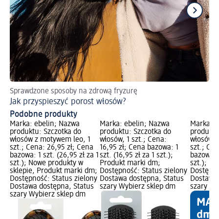
Sprawdzone sposoby na zdrową fryzurę
Po
Jak przyspieszyć porost włosów?
Ja
Podobne produkty
Marka: ebelin; Nazwa
Marka: ebelin; Nazwa
Marka: e
produktu: Szczotka do
produktu: Szczotka do
produktu
włosów z motywem leo, 1
włosów, 1 szt.; Cena:
włosów z
szt.; Cena: 26,95 zł; Cena
16,95 zł; Cena bazowa: 1
szt.; Cen
bazowa: 1 szt. (26,95 zł za 1
szt. (16,95 zł za 1 szt.);
bazowa: 1
szt.); Nowe produkty w
Produkt marki dm;
szt.); P
sklepie, Produkt marki dm;
Dostępność: Status zielony
Dostępno
Dostępność: Status zielony
Dostawa dostępna, Status
Dostawa 
Dostawa dostępna, Status
szary Wybierz sklep dm
szary Wy
szary Wybierz sklep dm