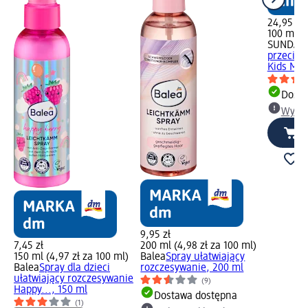
24,95 zł
100 ml (2
SUNDAN
przeciws
Kids Med
Dosta
Wybie
9,95 zł
7,45 zł
200 ml (4,98 zł za 100 ml)
150 ml (4,97 zł za 100 ml)
Balea
Spray ułatwiający
Balea
Spray dla dzieci
rozczesywanie, 200 ml
ułatwiający rozczesywanie
(9)
Happy..., 150 ml
Dostawa dostępna
(1)