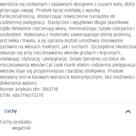
wyróżnia się unikalnym i zabawnym designem z uszami kota, który
przyciąga uwagę. Produkt łączy estetykę z wysoką
funkcjonalnością, dostarczając nowoczesne narzędzie do
codziennej pielęgnacji. Elastyczne i wyjątkowo długie plastikowe
ząbki delikatnie rozczesują włosy, minimalizując ryzyko szarpania i
uszkodzeń. Wykonana z materiału zawierającego słomę pszenną,
jest lekka i trwała, a jej spiralny kształt umożliwia stosowanie
zarówno na włosach mokrych, jak i suchych. Szczególnie skuteczna
okazuje się przy rozczesywaniu włosów grubych i kręconych,
ułatwiając stylizację i pielęgnację. Dzięki Spiralnej szczotce do
rozczesywania włosów Cat Look marki ebelin codzienna pielęgnacja
włosów staje się przyjemniejsza i bardziej efektywna. Produkt
wysyłany jest w losowym wariancie kolorystycznym, bez możliwości
dokonania wyboru.
Numer artykułu dm: 3063718
GTIN: 4067796172270
Cechy
Cechy produktu:
wegański