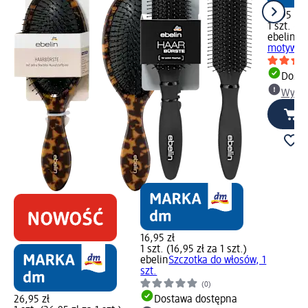
16,95 zł
1 szt. (16
ebelin
Kl
motywem 
Dosta
Wybie
16,95 zł
1 szt. (16,95 zł za 1 szt.)
ebelin
Szczotka do włosów, 1
szt.
(0)
26,95 zł
Dostawa dostępna