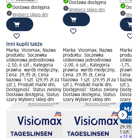
Dostawa dostępna
Dostawa dostępna
Dosta
Wybierz sklep dm
Wybierz sklep dm
Wybie
Inni kupili także
Marka: Visiomax; Nazwa
Marka: Visiomax; Nazwa
Marka: V
produktu: Soczewka
produktu: Soczewka
produktu
silikonowa jednodniowa
silikonowa jednodniowa
silikono
-2,50, 6 szt.; Kategoria
-2,00, 6 szt.; Kategoria
-1,75, 6 
prawna: wyrób medyczny;
prawna: wyrób medyczny;
prawna:
Cena: 29,95 zł; Cena
Cena: 29,95 zł; Cena
Cena: 29
bazowa: 1 szt. (29,95 zł za 1
bazowa: 1 szt. (29,95 zł za 1
bazowa: 1
szt.); Produkt marki dm;
szt.); Produkt marki dm;
szt.); P
Dostępność: Status zielony
Dostępność: Status zielony
Dostępno
Dostawa dostępna, Status
Dostawa dostępna, Status
Dostawa 
szary Wybierz sklep dm
szary Wybierz sklep dm
szary Wy
29,95 zł
1 szt. (29
+ 12 inn