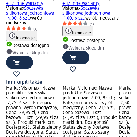
+ 12 inne warianty
+ 12 inne warianty
Visiomax
Soczewka
Visiomax
Soczewka
silikonowa jednodniowa
silikonowa jednodniowa
-4,00, 6 szt.
wyrób
-1,00, 6 szt.
wyrób medyczny
medyczny
(4)
(3)
Informacje
Informacje
Dostawa dostępna
Dostawa dostępna
Wybierz sklep dm
Wybierz sklep dm
Inni kupili także
Marka: Visiomax; Nazwa
Marka: Visiomax; Nazwa
Marka: V
produktu: Soczewka
produktu: Soczewki
produktu
silikonowa jednodniowa
jednodniowe -2,00, 8 szt.;
silikono
-2,25, 6 szt.; Kategoria
Kategoria prawna: wyrób
-2,50, 6 
y;
prawna: wyrób medyczny;
medyczny; Cena: 21,95 zł;
prawna:
Cena: 29,95 zł; Cena
Cena bazowa: 1 szt.
Cena: 29
a 1
bazowa: 1 szt. (29,95 zł za 1
(21,95 zł za 1 szt.); Produkt
bazowa: 1
szt.); Produkt marki dm;
marki dm; Dostępność:
szt.); P
ony
Dostępność: Status zielony
Status zielony Dostawa
Dostępno
us
Dostawa dostępna, Status
dostępna, Status szary
Dostawa 