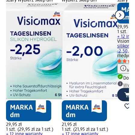
szary Wybierz sklep dm
Wybierz sklep dm
szary Wy
29,95 zł
1 szt. (29
+ 12 inn
Visioma
silikono
-2,50, 6 
medyczn
Info
Dosta
Wybie
29,95 zł
21,95 zł
1 szt. (29,95 zł za 1 szt.)
1 szt. (21,95 zł za 1 szt.)
+ 12 inne warianty
+ 17 inne warianty