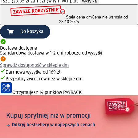
1 szt. (29,95 zł za 1 szt.)
w tym VAT plus
wysyłka
Stała cena dm
Cena nie wzrosła od
23.10.2025
Do koszyka
Dostawa dostępna
Standardowa dostawa w 1-2 dni robocze od wysyłki
Sprawdź dostępność w sklepie dm
Darmowa wysyłka od 169 zł
Bezpłatny zwrot również w sklepie dm
Otrzymujesz
14 punktów PAYBACK
Kupuj sprytniej niż w promocji
Odkryj bestsellery w najlepszych cenach