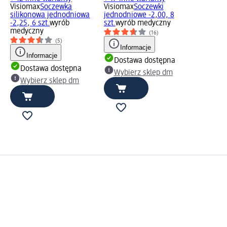
Visiomax
Soczewka
Visiomax
Soczewki
silikonowa jednodniowa
jednodniowe -2,00, 8
zny
-2,25, 6 szt.
wyrób
szt.
wyrób medyczny
medyczny
(16)
(5)
Informacje
Informacje
Dostawa dostępna
Dostawa dostępna
Wybierz sklep dm
Wybierz sklep dm