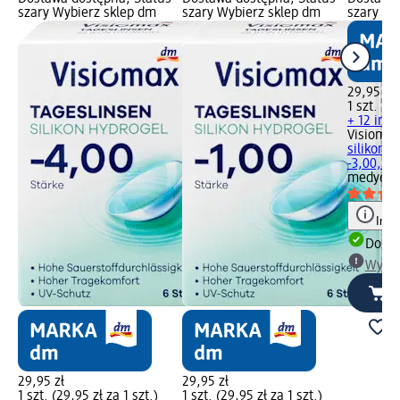
szary Wybierz sklep dm
szary Wybierz sklep dm
szary Wy
29,95 zł
1 szt. (29
+ 12 inn
Visiomax
silikono
-3,00, 6 s
medyczn
Info
Dosta
Wybie
29,95 zł
29,95 zł
1 szt. (29,95 zł za 1 szt.)
1 szt. (29,95 zł za 1 szt.)