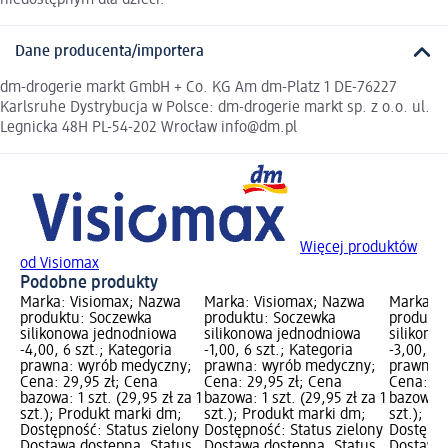
Dane producenta/importera
dm-drogerie markt GmbH + Co. KG Am dm-Platz 1 DE-76227
Karlsruhe Dystrybucja w Polsce: dm-drogerie markt sp. z o.o. ul.
Legnicka 48H PL-54-202 Wrocław info@dm.pl
Więcej produktów
od Visiomax
Podobne produkty
Marka: Visiomax; Nazwa
Marka: Visiomax; Nazwa
Marka: V
produktu: Soczewka
produktu: Soczewka
produktu
silikonowa jednodniowa
silikonowa jednodniowa
silikono
-4,00, 6 szt.; Kategoria
-1,00, 6 szt.; Kategoria
-3,00, 6 
prawna: wyrób medyczny;
prawna: wyrób medyczny;
prawna:
Cena: 29,95 zł; Cena
Cena: 29,95 zł; Cena
Cena: 29
bazowa: 1 szt. (29,95 zł za 1
bazowa: 1 szt. (29,95 zł za 1
bazowa: 1
szt.); Produkt marki dm;
szt.); Produkt marki dm;
szt.); P
Dostępność: Status zielony
Dostępność: Status zielony
Dostępno
Dostawa dostępna, Status
Dostawa dostępna, Status
Dostawa 