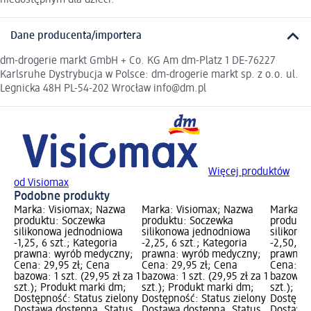
Dane producenta/importera
dm-drogerie markt GmbH + Co. KG Am dm-Platz 1 DE-76227
Karlsruhe Dystrybucja w Polsce: dm-drogerie markt sp. z o.o. ul.
Legnicka 48H PL-54-202 Wrocław info@dm.pl
Więcej produktów
od Visiomax
Podobne produkty
Marka: Visiomax; Nazwa
Marka: Visiomax; Nazwa
Marka: V
produktu: Soczewka
produktu: Soczewka
produktu
silikonowa jednodniowa
silikonowa jednodniowa
silikono
-1,25, 6 szt.; Kategoria
-2,25, 6 szt.; Kategoria
-2,50, 6 
prawna: wyrób medyczny;
prawna: wyrób medyczny;
prawna:
Cena: 29,95 zł; Cena
Cena: 29,95 zł; Cena
Cena: 29
bazowa: 1 szt. (29,95 zł za 1
bazowa: 1 szt. (29,95 zł za 1
bazowa: 1
szt.); Produkt marki dm;
szt.); Produkt marki dm;
szt.); P
Dostępność: Status zielony
Dostępność: Status zielony
Dostępno
Dostawa dostępna, Status
Dostawa dostępna, Status
Dostawa 