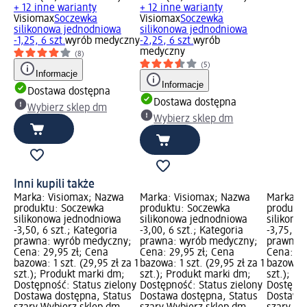
+ 12 inne warianty
+ 12 inne warianty
Visiomax
Soczewka
Visiomax
Soczewka
silikonowa jednodniowa
silikonowa jednodniowa
-1,25, 6 szt.
wyrób medyczny
-2,25, 6 szt.
wyrób
medyczny
(8)
(5)
Informacje
Informacje
Dostawa dostępna
Dostawa dostępna
Wybierz sklep dm
Wybierz sklep dm
Inni kupili także
Marka: Visiomax; Nazwa
Marka: Visiomax; Nazwa
Marka: V
produktu: Soczewka
produktu: Soczewka
produktu
silikonowa jednodniowa
silikonowa jednodniowa
silikono
-3,50, 6 szt.; Kategoria
-3,00, 6 szt.; Kategoria
-3,75, 6 
prawna: wyrób medyczny;
prawna: wyrób medyczny;
prawna:
Cena: 29,95 zł; Cena
Cena: 29,95 zł; Cena
Cena: 29
bazowa: 1 szt. (29,95 zł za 1
bazowa: 1 szt. (29,95 zł za 1
bazowa: 1
szt.); Produkt marki dm;
szt.); Produkt marki dm;
szt.); P
Dostępność: Status zielony
Dostępność: Status zielony
Dostępno
Dostawa dostępna, Status
Dostawa dostępna, Status
Dostawa 