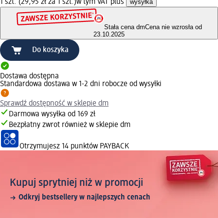
1 szt. (29,95 zł za 1 szt.)
w tym VAT plus
wysyłka
Stała cena dm
Cena nie wzrosła od
23.10.2025
Do koszyka
Dostawa dostępna
Standardowa dostawa w 1-2 dni robocze od wysyłki
Sprawdź dostępność w sklepie dm
Darmowa wysyłka od 169 zł
Bezpłatny zwrot również w sklepie dm
Otrzymujesz
14 punktów PAYBACK
Kupuj sprytniej niż w promocji
Odkryj bestsellery w najlepszych cenach