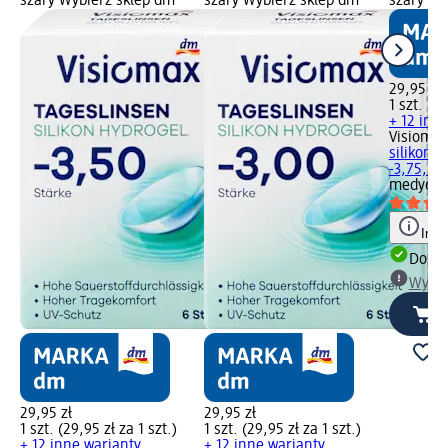
szary Wybierz sklep dm
szary Wybierz sklep dm
szary Wy
29,95 zł
1 szt. (29
+ 12 inn
Visiomax
silikono
-3,75, 6 s
medyczn
Info
Dosta
Wybie
29,95 zł
29,95 zł
1 szt. (29,95 zł za 1 szt.)
1 szt. (29,95 zł za 1 szt.)
+ 12 inne warianty
+ 12 inne warianty