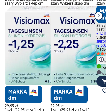
szary Wybierz sklep dm
szary Wybierz sklep dm
szary Wy
29,95 zł
1 szt. (29
+ 12 inn
Visiomax
silikono
-2,50, 6 
medyczn
Info
Dosta
Wybie
29,95 zł
29,95 zł
1 szt. (29,95 zł za 1 szt.)
1 szt. (29,95 zł za 1 szt.)