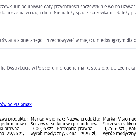
zewki lub po upływie daty przydatności soczewek nie wolno używać
 do noszenia w ciągu dnia. Nie należy spać z soczewkami. Należy pr
 światła słonecznego. Przechowywać w miejscu niedostępnym dla d
e Dystrybucja w Polsce: dm-drogerie markt sp. z o.o. ul. Legnick
tów od Visiomax
zwa produktu:
Marka: Visiomax; Nazwa produktu:
Marka: Visiomax
 jednodniowa
Soczewka silikonowa jednodniowa
Soczewka siliko
ria prawna:
-3,00, 6 szt.; Kategoria prawna:
-1,25, 6 szt.; K
a: 29,95 zł;
wyrób medyczny; Cena: 29,95 zł;
wyrób medyczny;