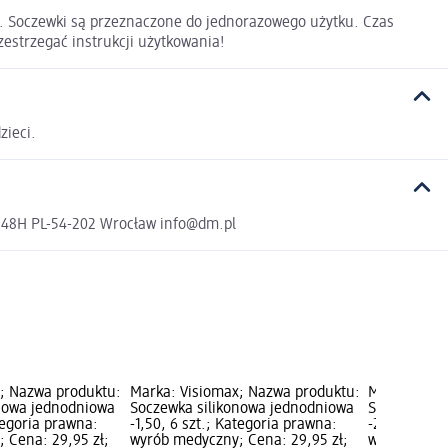
. Soczewki są przeznaczone do jednorazowego użytku. Czas
zestrzegać instrukcji użytkowania!
zieci.
a 48H PL-54-202 Wrocław info@dm.pl
; Nazwa produktu:
Marka: Visiomax; Nazwa produktu:
Marka: Visi
nowa jednodniowa
Soczewka silikonowa jednodniowa
Soczewka si
ategoria prawna:
-1,50, 6 szt.; Kategoria prawna:
-2,25, 6 szt
 Cena: 29,95 zł;
wyrób medyczny; Cena: 29,95 zł;
wyrób medyc