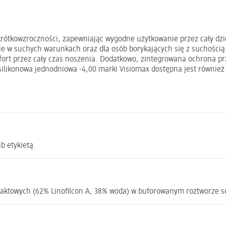
krótkowzroczności, zapewniając wygodne użytkowanie przez cały dzie
ie w suchych warunkach oraz dla osób borykających się z suchością
mfort przez cały czas noszenia. Dodatkowo, zintegrowana ochrona 
silikonowa jednodniowa -4,00 marki Visiomax dostępna jest równi
b etykietą.
ktowych (62% Linofilcon A, 38% woda) w buforowanym roztworze soli