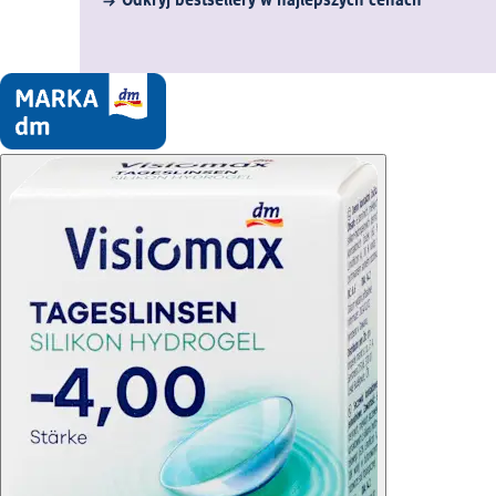
Odkryj bestsellery w najlepszych cenach