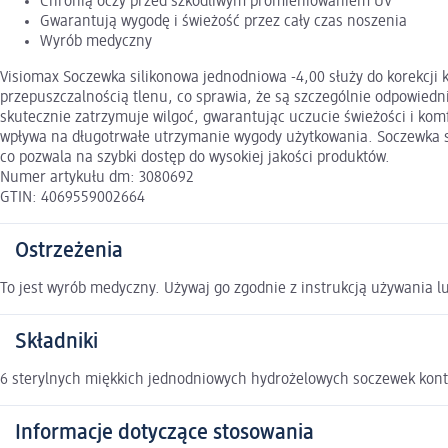
Chronią oczy przed szkodliwym promieniowaniem UV
Gwarantują wygodę i świeżość przez cały czas noszenia
Wyrób medyczny
Visiomax Soczewka silikonowa jednodniowa -4,00 służy do korekcji 
przepuszczalnością tlenu, co sprawia, że są szczególnie odpowiedn
skutecznie zatrzymuje wilgoć, gwarantując uczucie świeżości i ko
wpływa na długotrwałe utrzymanie wygody użytkowania. Soczewka 
co pozwala na szybki dostęp do wysokiej jakości produktów.
Numer artykułu dm: 3080692
GTIN: 4069559002664
Ostrzeżenia
To jest wyrób medyczny. Używaj go zgodnie z instrukcją używania lu
Składniki
6 sterylnych miękkich jednodniowych hydrożelowych soczewek konta
Informacje dotyczące stosowania