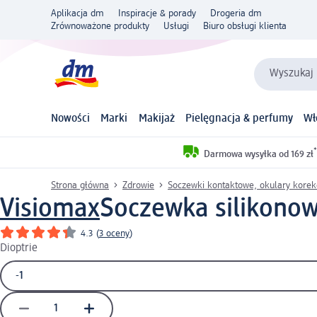
Aplikacja dm
Inspiracje & porady
Drogeria dm
Zrównoważone produkty
Usługi
Biuro obsługi klienta
Wyszukaj 
Nowości
Marki
Makijaż
Pielęgnacja & perfumy
Wł
*
Darmowa wysyłka od 169 zł
Strona główna
Zdrowie
Soczewki kontaktowe, okulary korekc
Visiomax
Soczewka silikonow
4.3
(
3 oceny
)
Dioptrie