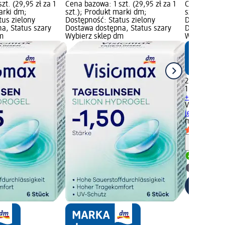
zt. (29,95 zł za 1
Cena bazowa: 1 szt. (29,95 zł za 1
Cena bazowa:
arki dm;
szt.); Produkt marki dm;
szt.); Prod
tus zielony
Dostępność: Status zielony
Dostępność:
a, Status szary
Dostawa dostępna, Status szary
Dostawa dos
m
Wybierz sklep dm
Wybierz skl
29,95 zł
1 szt. (29,95
+ 12 inne w
Visiomax
So
jednodniowa 
medyczny
Informa
Dostawa
Wybierz 