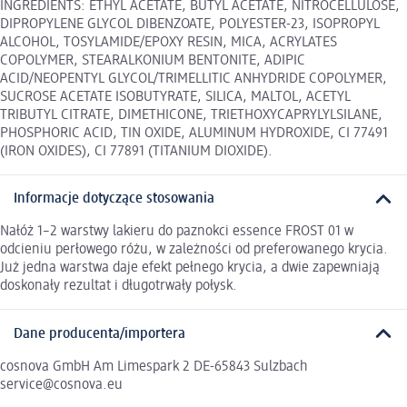
INGREDIENTS: ETHYL ACETATE, BUTYL ACETATE, NITROCELLULOSE,
DIPROPYLENE GLYCOL DIBENZOATE, POLYESTER-23, ISOPROPYL
ALCOHOL, TOSYLAMIDE/EPOXY RESIN, MICA, ACRYLATES
COPOLYMER, STEARALKONIUM BENTONITE, ADIPIC
ACID/NEOPENTYL GLYCOL/TRIMELLITIC ANHYDRIDE COPOLYMER,
SUCROSE ACETATE ISOBUTYRATE, SILICA, MALTOL, ACETYL
TRIBUTYL CITRATE, DIMETHICONE, TRIETHOXYCAPRYLYLSILANE,
PHOSPHORIC ACID, TIN OXIDE, ALUMINUM HYDROXIDE, CI 77491
(IRON OXIDES), CI 77891 (TITANIUM DIOXIDE).
Informacje dotyczące stosowania
Nałóż 1–2 warstwy lakieru do paznokci essence FROST 01 w
odcieniu perłowego różu, w zależności od preferowanego krycia.
Już jedna warstwa daje efekt pełnego krycia, a dwie zapewniają
doskonały rezultat i długotrwały połysk.
Dane producenta/importera
cosnova GmbH Am Limespark 2 DE-65843 Sulzbach
service@cosnova.eu