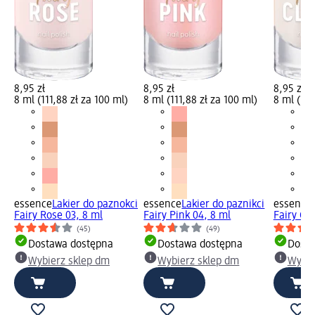
8,95 zł
8,95 zł
8,95 zł
8 ml (111,88 zł za 100 ml)
8 ml (111,88 zł za 100 ml)
8 ml (111
essence
Lakier do paznokci
essence
Lakier do paznikci
essence
Fairy Rose 03, 8 ml
Fairy Pink 04, 8 ml
Fairy Cl
(45)
(49)
Dostawa dostępna
Dostawa dostępna
Dosta
Wybierz sklep dm
Wybierz sklep dm
Wybie