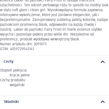
essence Lakier do paznokci Fairy Frost 01 dodaje manicure
szlachetności. Ten odcień perłowego różu to sposób na modny look
w stylu soft glam i clean girl. Wysokowydajna formuła zapewnia
intensywne wykończenie, które jest zarówno eleganckie, jak i
bezpretensjonalne. Zainspirowany subtelną paletą kolorów, nadaje
paznokciom promienny blask, odpowiedni na każdą chwilę i
nastrój. Lakier do paznokci Fairy Frost 01 marki essence szybko
wysycha i pozostaje piękny przez wiele dni. Niezależnie od
preferencji, produkt wydobywa wewnętrzny blask.
Numer artykułu dm: 3091073
GTIN: 4059729543141
Cechy
Stopień pokrycia:
Krycie pełne
Cechy produktu:
wegański
Składniki