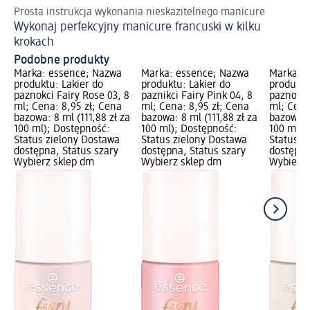
Prosta instrukcja wykonania nieskazitelnego manicure
Sa
Wykonaj perfekcyjny manicure francuski w kilku
Br
krokach
Podobne produkty
Marka: essence; Nazwa
Marka: essence; Nazwa
Marka: 
produktu: Lakier do
produktu: Lakier do
produktu
paznokci Fairy Rose 03, 8
paznikci Fairy Pink 04, 8
paznokci
ml; Cena: 8,95 zł; Cena
ml; Cena: 8,95 zł; Cena
ml; Cena
bazowa: 8 ml (111,88 zł za
bazowa: 8 ml (111,88 zł za
bazowa: 8
100 ml); Dostępność:
100 ml); Dostępność:
100 ml);
Status zielony Dostawa
Status zielony Dostawa
Status z
dostępna, Status szary
dostępna, Status szary
dostępna
Wybierz sklep dm
Wybierz sklep dm
Wybierz 