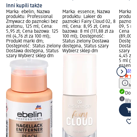
Inni kupili także
Marka: ebelin; Nazwa
Marka: essence; Nazwa
Marka: 
produktu: Professional
produktu: Lakier do
produktu
Zmywacz do paznokci bez
paznokci Fairy Cloud 02, 8
paznokci
acetonu, 125 ml; Cena:
ml; Cena: 8,95 zł; Cena
09, 5 ml;
5,95 zł; Cena bazowa: 125
bazowa: 8 ml (111,88 zł za
Cena baz
ml (4,76 zł za 100 ml);
100 ml); Dostępność:
(89,00 zł
Produkt marki dm;
Status zielony Dostawa
Dostępno
Dostępność: Status zielony
dostępna, Status szary
Dostawa 
Dostawa dostępna, Status
Wybierz sklep dm
szary Wy
szary Wybierz sklep dm
4,45 zł
5 ml (89,
essence
Glassy Ic
Info
Dosta
Wybie