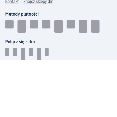
Kontakt
Znajdź sklepy dm
Metody płatności
Połącz się z dm
Pobierz aplikację dm:
© 2026 dm-drogerie markt sp. z o.o.