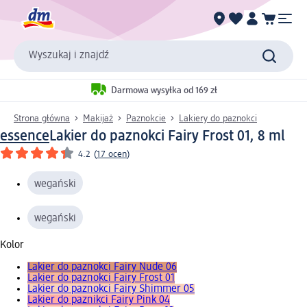
Wyszukaj i znajdź
Darmowa wysyłka od 169 zł
Strona główna
Makijaż
Paznokcie
Lakiery do paznokci
essence
Lakier do paznokci Fairy Frost 01, 8 ml
4.2
(
17 ocen
)
wegański
wegański
Kolor
Lakier do paznokci Fairy Nude 06
Lakier do paznokci Fairy Frost 01
Lakier do paznokci Fairy Shimmer 05
Lakier do paznikci Fairy Pink 04