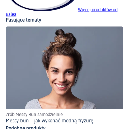
Więcej produktów od
Balea
Pasujące tematy
Zrób Messy Bun samodzielnie
Po
Messy bun – jak wykonać modną fryzurę
Pr
Podobne produkty