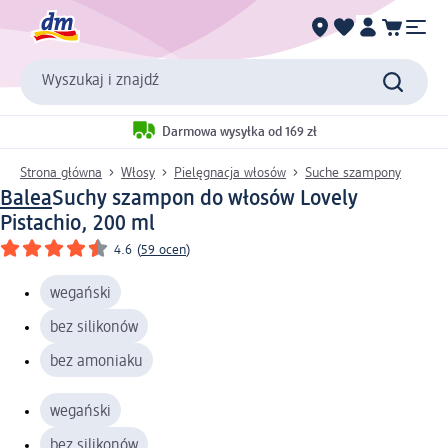
Wyszukaj i znajdź
Darmowa wysyłka od 169 zł
Strona główna
Włosy
Pielęgnacja włosów
Suche szampony
Balea
Suchy szampon do włosów Lovely
Pistachio, 200 ml
4.6
(
59 ocen
)
wegański
bez silikonów
bez amoniaku
wegański
bez silikonów