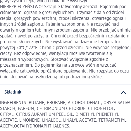
ją wyczyścić ciepłą wodą i dokładnie wysuszyć.
NIEBEZPIECZEŃSTWO! Skrajnie łatwopalny aerozol. Pojemnik pod
ciśnieniem: ogrzanie grozi wybuchem. Trzymać z dala od źródeł
ciepła, gorących powierzchni, źródeł iskrzenia, otwartego ognia i
innych źródeł zapłonu. Palenie wzbronione. Nie rozpylać nad
otwartym ogniem lub innym źródłem zapłonu. Nie przebijać ani nie
spalać, nawet po zużyciu. Chronić przed bezpośrednim działaniem
promieni słonecznych. Nie wystawiać na działanie temperatur
powyżej 50°C/122°F. Chronić przed dziećmi. Nie wdychać rozpylonej
cieczy. Bez odpowiedniej wentylacji możliwe tworzenie się
mieszanin wybuchowych. Stosować wyłącznie zgodnie z
przeznaczeniem. Do pojemnika na surowce wtórne wrzucać
wyłącznie całkowicie opróżnione opakowanie. Nie rozpylać do oczu
i nie stosować na uszkodzoną lub podrażnioną skórę.
Składniki
INGREDIENTS: BUTANE, PROPANE, ALCOHOL DENAT., ORYZA SATIVA
STARCH, PARFUM, CETRIMONIUM CHLORIDE, CITRONELLOL,
CITRAL, CITRUS AURANTIUM PEEL OIL, DIMETHYL PHENETHYL
ACETATE, LIMONENE, LINALOOL, LINALYL ACETATE, TETRAMETHYL
ACETYLOCTAHYDRONAPHTHALENES.