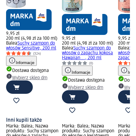
9,95 zł
200 ml (4,98 zł za 100 ml)
9,95 zł
9,95 zł
Balea
Suchy szampon do
200 ml (4,98 zł za 100 ml)
200 ml (4
włosów Sensitive, 200 ml
Balea
Suchy szampon do
Balea
Su
włosów o zapachu kokosa
włosów 
(324)
Hawaiian..., 200 ml
zapachu 
Informacje
(0)
Dostawa dostępna
Informacje
Info
Wybierz sklep dm
Dostawa dostępna
Dosta
Wybierz sklep dm
Wybie
Inni kupili także
Marka: Balea; Nazwa
Marka: Balea; Nazwa
Marka: B
produktu: Suchy szampon
produktu: Suchy szampon
produkt
do włosów o zapachu
do włosów o kwiatowym
do włos