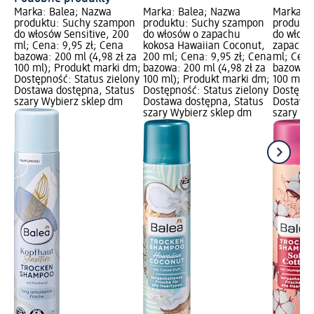
Marka: Balea; Nazwa
Marka: Balea; Nazwa
Marka: B
produktu: Suchy szampon
produktu: Suchy szampon
produkt
do włosów Sensitive, 200
do włosów o zapachu
do włosó
ml; Cena: 9,95 zł; Cena
kokosa Hawaiian Coconut,
zapachu 
bazowa: 200 ml (4,98 zł za
200 ml; Cena: 9,95 zł; Cena
ml; Cena
100 ml); Produkt marki dm;
bazowa: 200 ml (4,98 zł za
bazowa: 
Dostępność: Status zielony
100 ml); Produkt marki dm;
100 ml);
Dostawa dostępna, Status
Dostępność: Status zielony
Dostępno
szary Wybierz sklep dm
Dostawa dostępna, Status
Dostawa 
szary Wybierz sklep dm
szary Wy