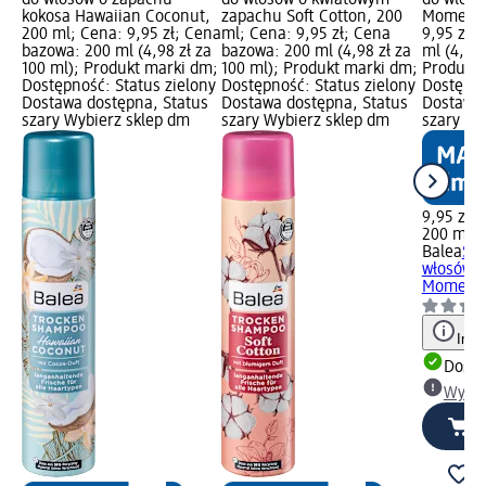
kokosa Hawaiian Coconut,
zapachu Soft Cotton, 200
Moments
200 ml; Cena: 9,95 zł; Cena
ml; Cena: 9,95 zł; Cena
9,95 zł;
bazowa: 200 ml (4,98 zł za
bazowa: 200 ml (4,98 zł za
ml (4,98 
100 ml); Produkt marki dm;
100 ml); Produkt marki dm;
Produkt 
Dostępność: Status zielony
Dostępność: Status zielony
Dostępno
Dostawa dostępna, Status
Dostawa dostępna, Status
Dostawa 
szary Wybierz sklep dm
szary Wybierz sklep dm
szary Wy
9,95 zł
200 ml (4
Balea
Su
włosów 
Moments
Info
Dosta
Wybie