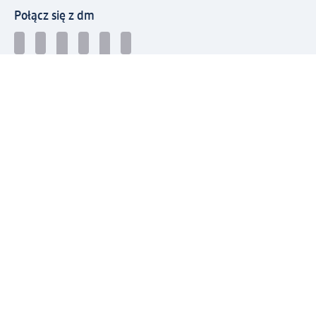
Połącz się z dm
Pobierz aplikację dm:
© 2026 dm-drogerie markt sp. z o.o.
Impressum
Polityka prywatności
Ogólne warunki handlowe
Odstąpienie od umowy w dm
Rozstrzyganie sporów
Zgłaszanie nieprawidłowości
Utylizacja sprzętu elektrycznego
Deklaracja w sprawie dostępności