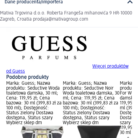
Dane producenta/importera
Mativa Trgovina d.o.o. Roberta Frangeša mihanovića 9 HR-10000
Zagreb, Croatia prodaja@mativagroup.com
Więcej produktów
od Guess
Podobne produkty
Marka: Guess; Nazwa
Marka: Guess; Nazwa
Marka: 
produktu: Seductive Woda
produktu: Seductive Noir
produktu
toaletowa damska, 30 ml;
Woda toaletowa damska, 30
For Woda
Cena: 119,95 zł; Cena
ml; Cena: 119,95 zł; Cena
damska, 
bazowa: 30 ml (399,83 zł za
bazowa: 30 ml (399,83 zł za
119,95 z
100 ml); Dostępność:
100 ml); Dostępność:
ml (399,8
Status zielony Dostawa
Status zielony Dostawa
Dostępno
dostępna, Status szary
dostępna, Status szary
Dostawa 
Wybierz sklep dm
Wybierz sklep dm
szary Wy
119,95 zł
30 ml (39