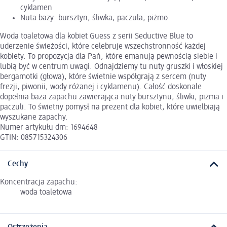
cyklamen
Nuta bazy: bursztyn, śliwka, paczula, piżmo
Woda toaletowa dla kobiet Guess z serii Seductive Blue to
uderzenie świeżości, które celebruje wszechstronność każdej
kobiety. To propozycja dla Pań, które emanują pewnością siebie i
lubią być w centrum uwagi. Odnajdziemy tu nuty gruszki i włoskiej
bergamotki (głowa), które świetnie współgrają z sercem (nuty
frezji, piwonii, wody różanej i cyklamenu). Całość doskonale
dopełnia baza zapachu zawierająca nuty bursztynu, śliwki, piżma i
paczuli. To świetny pomysł na prezent dla kobiet, które uwielbiają
wyszukane zapachy.
Numer artykułu dm: 1694648
GTIN: 085715324306
Cechy
Koncentracja zapachu:
woda toaletowa