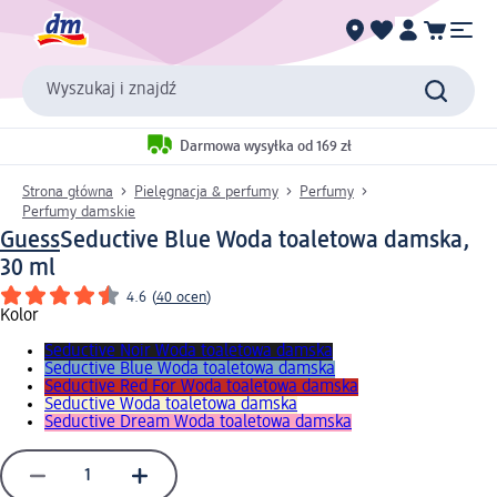
Wyszukaj i znajdź
Darmowa wysyłka od 169 zł
Strona główna
Pielęgnacja & perfumy
Perfumy
Perfumy damskie
Guess
Seductive Blue Woda toaletowa damska,
30 ml
4.6
(
40 ocen
)
Kolor
Seductive Noir Woda toaletowa damska
Seductive Blue Woda toaletowa damska
Seductive Red For Woda toaletowa damska
Seductive Woda toaletowa damska
Seductive Dream Woda toaletowa damska