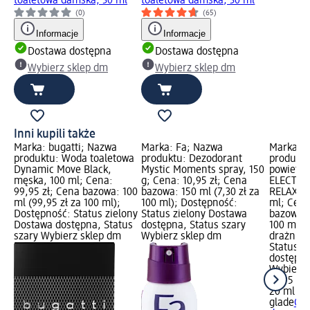
toaletowa damska, 30 ml
toaletowa damska, 30 ml
(0)
(65)
Informacje
Informacje
Dostawa dostępna
Dostawa dostępna
Wybierz sklep dm
Wybierz sklep dm
Inni kupili także
Marka: bugatti; Nazwa
Marka: Fa; Nazwa
Marka: g
produktu: Woda toaletowa
produktu: Dezodorant
produktu
Dynamic Move Black,
Mystic Moments spray, 150
powietrz
męska, 100 ml; Cena:
g; Cena: 10,95 zł; Cena
ELECTRI
99,95 zł; Cena bazowa: 100
bazowa: 150 ml (7,30 zł za
RELAXING
ml (99,95 zł za 100 ml);
100 ml); Dostępność:
ml; Cena
Dostępność: Status zielony
Status zielony Dostawa
bazowa: 
Dostawa dostępna, Status
dostępna, Status szary
100 ml);
szary Wybierz sklep dm
Wybierz sklep dm
drażniąc
Status z
dostępna
Wybierz 
18,95 zł
20 ml (94
glade
Odś