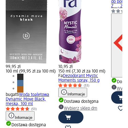
do pomi
Z..., 20 
99,95 zł
10,95 zł
100 ml (99,95 zł za 100 ml)
150 ml (7,30 zł za 100 ml)
Fa
Dezodorant Mystic
Moments spray, 150 g
Dosta
(53)
Wybie
Informacje
bugatti
Woda toaletowa
Dynamic Move Black,
Dostawa dostępna
męska, 100 ml
Wybierz sklep dm
(53)
Informacje
Dostawa dostępna