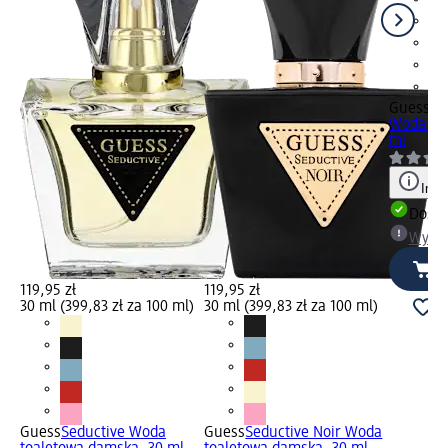
Guess
Se
Woda toa
ml
Info
Dosta
Wybie
119,95 zł
119,95 zł
30 ml (399,83 zł za 100 ml)
30 ml (399,83 zł za 100 ml)
Guess
Seductive Woda
Guess
Seductive Noir Woda