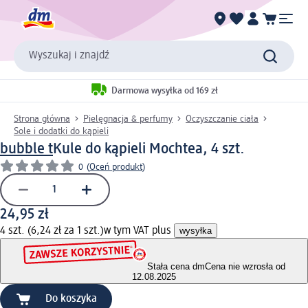
Wyszukaj i znajdź
Darmowa wysyłka od 169 zł
Strona główna
Pielęgnacja & perfumy
Oczyszczanie ciała
Sole i dodatki do kąpieli
bubble t
Kule do kąpieli Mochtea, 4 szt.
0
(
Oceń produkt
)
24,95 zł
4 szt. (6,24 zł za 1 szt.)
w tym VAT plus
wysyłka
Stała cena dm
Cena nie wzrosła od
12.08.2025
Do koszyka