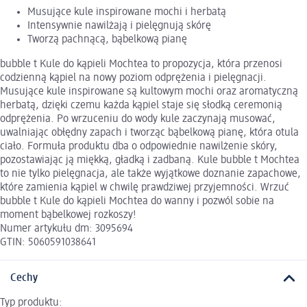
Musujące kule inspirowane mochi i herbatą
Intensywnie nawilżają i pielęgnują skórę
Tworzą pachnącą, bąbelkową pianę
bubble t Kule do kąpieli Mochtea to propozycja, która przenosi
codzienną kąpiel na nowy poziom odprężenia i pielęgnacji.
Musujące kule inspirowane są kultowym mochi oraz aromatyczną
herbatą, dzięki czemu każda kąpiel staje się słodką ceremonią
odprężenia. Po wrzuceniu do wody kule zaczynają musować,
uwalniając obłędny zapach i tworząc bąbelkową pianę, która otula
ciało. Formuła produktu dba o odpowiednie nawilżenie skóry,
pozostawiając ją miękką, gładką i zadbaną. Kule bubble t Mochtea
to nie tylko pielęgnacja, ale także wyjątkowe doznanie zapachowe,
które zamienia kąpiel w chwilę prawdziwej przyjemności. Wrzuć
bubble t Kule do kąpieli Mochtea do wanny i pozwól sobie na
moment bąbelkowej rozkoszy!
Numer artykułu dm: 3095694
GTIN: 5060591038641
Cechy
Typ produktu: