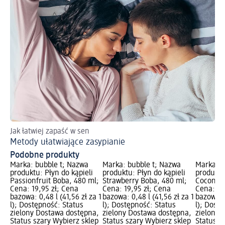
Jak łatwiej zapaść w sen
Do
Metody ułatwiające zasypianie
We
Podobne produkty
Marka: bubble t; Nazwa
Marka: bubble t; Nazwa
Marka: b
produktu: Płyn do kąpieli
produktu: Płyn do kąpieli
produktu
Passionfruit Boba, 480 ml;
Strawberry Boba, 480 ml;
Coconut 
Cena: 19,95 zł; Cena
Cena: 19,95 zł; Cena
Cena: 19
bazowa: 0,48 l (41,56 zł za 1
bazowa: 0,48 l (41,56 zł za 1
bazowa: 0
l); Dostępność: Status
l); Dostępność: Status
l); Dost
zielony Dostawa dostępna,
zielony Dostawa dostępna,
zielony 
Status szary Wybierz sklep
Status szary Wybierz sklep
Status s