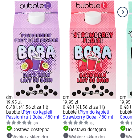
dm
dm
dm
19,95 zł
19,95 zł
19,95 zł
0,48 l (41,56 zł za 1 l)
0,48 l (41,56 zł za 1 l)
0,48 l (41
bubble t
Płyn do kąpieli
bubble t
Płyn do kąpieli
bubble t
Passionfruit Boba, 480 ml
Strawberry Boba, 480 ml
Coconut 
(0)
(0)
Dostawa dostępna
Dostawa dostępna
Dosta
Wybierz sklep dm
Wybierz sklep dm
Wybie