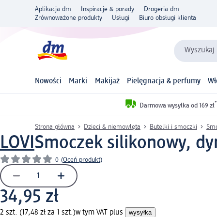
Aplikacja dm
Inspiracje & porady
Drogeria dm
Zrównoważone produkty
Usługi
Biuro obsługi klienta
Wyszukaj 
Nowości
Marki
Makijaż
Pielęgnacja & perfumy
Wł
*
Darmowa wysyłka od 169 zł
Strona główna
Dzieci & niemowlęta
Butelki i smoczki
Smo
LOVI
Smoczek silikonowy, dy
0
(
Oceń produkt
)
34,95 zł
2 szt. (17,48 zł za 1 szt.)
w tym VAT plus
wysyłka