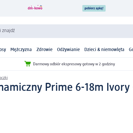
i znajdź
osy
Mężczyzna
Zdrowie
Odżywianie
Dzieci & niemowlęta
G
Darmowy odbiór ekspresowy gotowy w 2 godziny
czki
namiczny Prime 6-18m Ivory 