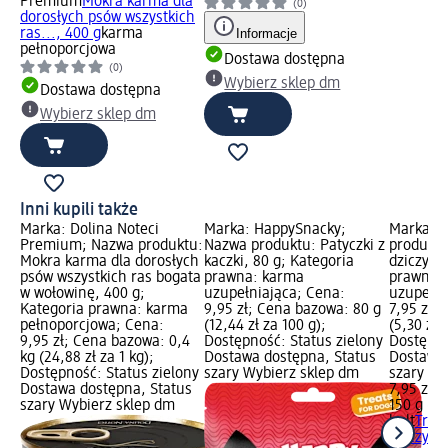
Premium
Mokra karma dla
(0)
dorosłych psów wszystkich
ras..., 400 g
karma
Informacje
pełnoporcjowa
Dostawa dostępna
(0)
Wybierz sklep dm
Dostawa dostępna
Wybierz sklep dm
Inni kupili także
Marka: Dolina Noteci
Marka: HappySnacky;
Marka: b
Premium; Nazwa produktu:
Nazwa produktu: Patyczki z
produktu:
Mokra karma dla dorosłych
kaczki, 80 g; Kategoria
dziczyzn
psów wszystkich ras bogata
prawna: karma
prawna:
w wołowinę, 400 g;
uzupełniająca; Cena:
uzupełni
Kategoria prawna: karma
9,95 zł; Cena bazowa: 80 g
7,95 zł;
pełnoporcjowa; Cena:
(12,44 zł za 100 g);
(5,30 zł 
9,95 zł; Cena bazowa: 0,4
Dostępność: Status zielony
Dostępno
kg (24,88 zł za 1 kg);
Dostawa dostępna, Status
Dostawa 
Dostępność: Status zielony
szary Wybierz sklep dm
szary Wy
Dostawa dostępna, Status
7,95 zł
szary Wybierz sklep dm
150 g (5,
bult
Trese
dziczyzny