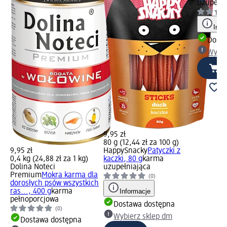
uzupełni
Info
Dosta
Wybie
9,95 zł
80 g (12,44 zł za 100 g)
9,95 zł
HappySnacky
Patyczki z
0,4 kg (24,88 zł za 1 kg)
kaczki, 80 g
karma
Dolina Noteci
uzupełniająca
Premium
Mokra karma dla
(0)
dorosłych psów wszystkich
ras..., 400 g
karma
Informacje
pełnoporcjowa
Dostawa dostępna
(0)
Wybierz sklep dm
Dostawa dostępna