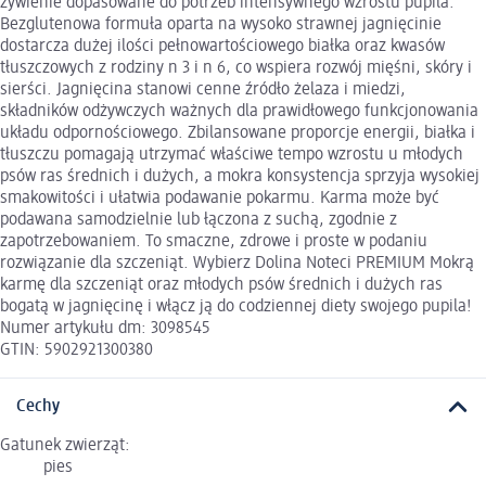
żywienie dopasowane do potrzeb intensywnego wzrostu pupila.
Bezglutenowa formuła oparta na wysoko strawnej jagnięcinie
dostarcza dużej ilości pełnowartościowego białka oraz kwasów
tłuszczowych z rodziny n 3 i n 6, co wspiera rozwój mięśni, skóry i
sierści. Jagnięcina stanowi cenne źródło żelaza i miedzi,
składników odżywczych ważnych dla prawidłowego funkcjonowania
układu odpornościowego. Zbilansowane proporcje energii, białka i
tłuszczu pomagają utrzymać właściwe tempo wzrostu u młodych
psów ras średnich i dużych, a mokra konsystencja sprzyja wysokiej
smakowitości i ułatwia podawanie pokarmu. Karma może być
podawana samodzielnie lub łączona z suchą, zgodnie z
zapotrzebowaniem. To smaczne, zdrowe i proste w podaniu
rozwiązanie dla szczeniąt. Wybierz Dolina Noteci PREMIUM Mokrą
karmę dla szczeniąt oraz młodych psów średnich i dużych ras
bogatą w jagnięcinę i włącz ją do codziennej diety swojego pupila!
Numer artykułu dm: 3098545
GTIN: 5902921300380
Cechy
Gatunek zwierząt:
pies