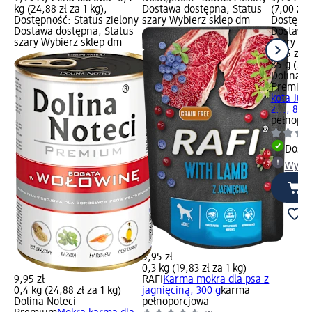
kg (24,88 zł za 1 kg);
Dostawa dostępna, Status
(7,00 zł 
Dostępność: Status zielony
szary Wybierz sklep dm
Dostępno
Dostawa dostępna, Status
Dostawa 
szary Wybierz sklep dm
szary Wy
5,95 zł
85 g (7,0
Dolina N
Premiu
kota Juni
z..., 85 g
pełnopor
Dosta
Wybie
5,95 zł
0,3 kg (19,83 zł za 1 kg)
9,95 zł
RAFI
Karma mokra dla psa z
0,4 kg (24,88 zł za 1 kg)
jagnięciną, 300 g
karma
Dolina Noteci
pełnoporcjowa