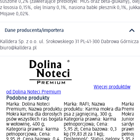
suszone 0,2% (zawierające prebiotyki: MOS oraz beta-glukany), olej
z łososia 0,15%, olej lniany 0,1%, nasiona babki płesznik 0,1%, jukka
Mojave 0,02%.
Dane producenta/importera
Kalldera Sp. z o.o. ul. Srokowskiego 31 PL-41-300 Dabrowa Górnicza
biuro@kalldera.pl
Więcej produktów
od Dolina Noteci Premium
Podobne produkty
Marka: Dolina Noteci
Marka: RAFI; Nazwa
Marka: D
Premium; Nazwa produktu:
produktu: Karma mokra dla
Premium
Mokra karma dla dorosłych
psa z jagnięciną, 300 g;
Mokra ka
psów wszystkich ras bogata
Kategoria prawna: karma
Junior, d
w wołowinę, 400 g;
pełnoporcjowa; Cena:
sardynką
Kategoria prawna: karma
5,95 zł; Cena bazowa: 0,3
prawna:
pełnoporcjowa; Cena:
kg (19,83 zł za 1 kg);
pełnopor
9,95 zł; Cena bazowa: 0,4
Dostępność: Status zielony
5,95 zł;