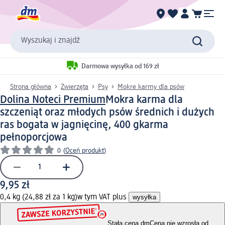
Wyszukaj i znajdź
Darmowa wysyłka od 169 zł
Strona główna
Zwierzęta
Psy
Mokre karmy dla psów
Dolina Noteci Premium
Mokra karma dla
szczeniąt oraz młodych psów średnich i dużych
ras bogata w jagnięcinę, 400 g
karma
pełnoporcjowa
0
(
Oceń produkt
)
9,95 zł
0,4 kg (24,88 zł za 1 kg)
w tym VAT plus
wysyłka
Stała cena dm
Cena nie wzrosła od