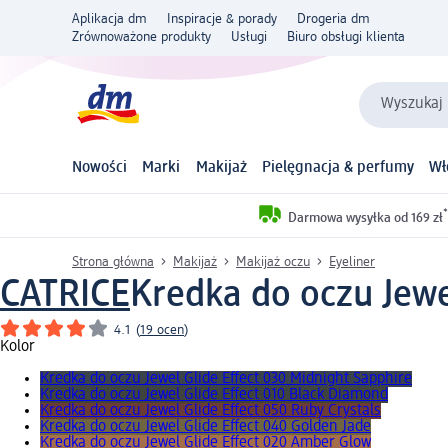
Aplikacja dm
Inspiracje & porady
Drogeria dm
Zrównoważone produkty
Usługi
Biuro obsługi klienta
Wyszukaj 
Nowości
Marki
Makijaż
Pielęgnacja & perfumy
Wł
*
Darmowa wysyłka od 169 zł
Strona główna
Makijaż
Makijaż oczu
Eyeliner
CATRICE
Kredka do oczu Jewel
4.1
(
19 ocen
)
Kolor
Kredka do oczu Jewel Glide Effect 030 Midnight Sapphire
Kredka do oczu Jewel Glide Effect 010 Black Diamond
Kredka do oczu Jewel Glide Effect 050 Ruby Crystals
Kredka do oczu Jewel Glide Effect 040 Golden Jade
Kredka do oczu Jewel Glide Effect 020 Amber Glow