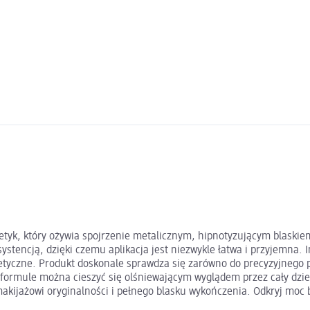
etyk, który ożywia spojrzenie metalicznym, hipnotyzującym blaskiem
nsystencją, dzięki czemu aplikacja jest niezwykle łatwa i przyjemn
etyczne. Produkt doskonale sprawdza się zarówno do precyzyjnego p
ej formule można cieszyć się olśniewającym wyglądem przez cały dzie
akijażowi oryginalności i pełnego blasku wykończenia. Odkryj moc b