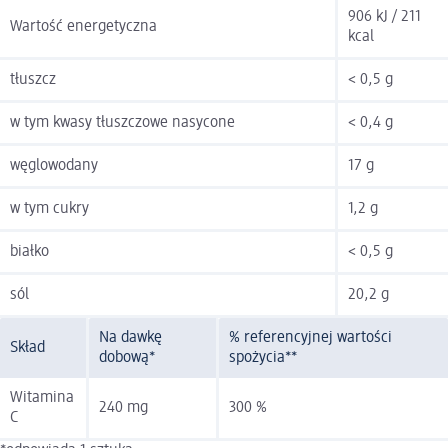
906 kJ / 211
Wartość energetyczna
kcal
tłuszcz
< 0,5 g
w tym kwasy tłuszczowe nasycone
< 0,4 g
węglowodany
17 g
w tym cukry
1,2 g
białko
< 0,5 g
sól
20,2 g
Na dawkę
% referencyjnej wartości
Skład
dobową*
spożycia**
Witamina
240 mg
300 %
C