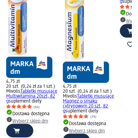
g
supleme
Dosta
Wybie
4,75 zł
20 szt. (0,24 zł za 1 szt.)
4,75 zł
Mivolis
Tabletki musujące
20 szt. (0,24 zł za 1 szt.)
Multiwitamina 20szt, 82
Mivolis
Tabletki musujące
g
suplement diety
Magnez o smaku
cytrynowym 20 szt, 82
(64)
g
suplement diety
Dostawa dostępna
(79)
Wybierz sklep dm
Dostawa dostępna
Wybierz sklep dm