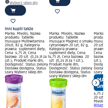
Wybierz sklep dm
Inni kupili także
Marka: Mivolis; Nazwa
Marka: Mivolis; Nazwa
Marka: M
produktu: Tabletki
produktu: Tabletki
produktu
musujące Multiwitamina
musujące Magnez o smaku
musując
20szt, 82 g; Kategoria
cytrynowym 20 szt, 82 g;
20 szt, 8
prawna: suplement diety;
Kategoria prawna:
prawna: 
Cena: 4,75 zł; Cena
suplement diety; Cena:
Cena: 4,
bazowa: 20 szt. (0,24 zł za 1
4,75 zł; Cena bazowa: 20
bazowa: 2
szt.); Produkt marki dm;
szt. (0,24 zł za 1 szt.);
szt.); P
Dostępność: Status zielony
Produkt marki dm;
Dostępno
Dostawa dostępna, Status
Dostępność: Status zielony
Dostawa 
szary Wybierz sklep dm
Dostawa dostępna, Status
szary Wy
szary Wybierz sklep dm
4,75 zł
20 szt. (0
Mivolis
T
Witamina