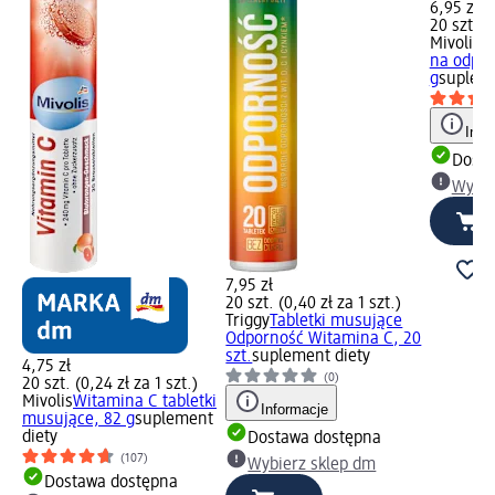
6,95 zł
20 szt. (0
Mivolis
T
na odpor
g
supleme
Info
Dosta
Wybie
7,95 zł
20 szt. (0,40 zł za 1 szt.)
Triggy
Tabletki musujące
Odporność Witamina C, 20
szt.
suplement diety
4,75 zł
(0)
20 szt. (0,24 zł za 1 szt.)
Mivolis
Witamina C tabletki
Informacje
musujące, 82 g
suplement
diety
Dostawa dostępna
(107)
Wybierz sklep dm
Dostawa dostępna