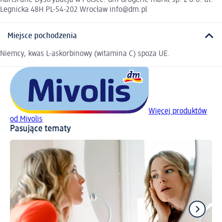
Karlsruhe Dystrybucja w Polsce: dm-drogerie markt sp. z o.o. ul.
Legnicka 48H PL-54-202 Wrocław info@dm.pl
Miejsce pochodzenia
Niemcy, kwas L-askorbinowy (witamina C) spoza UE.
Więcej produktów
od Mivolis
Pasujące tematy