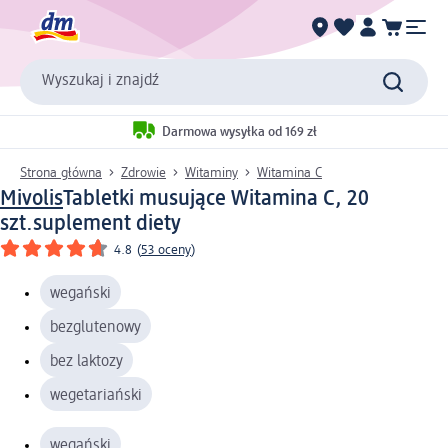
Wyszukaj i znajdź
Darmowa wysyłka od 169 zł
Strona główna
Zdrowie
Witaminy
Witamina C
Mivolis
Tabletki musujące Witamina C, 20
szt.
suplement diety
4.8
(
53 oceny
)
wegański
bezglutenowy
bez laktozy
wegetariański
wegański