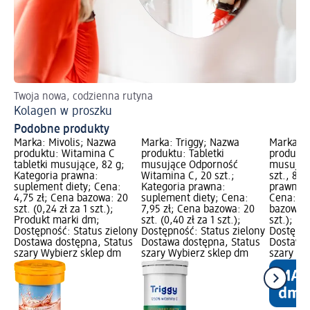
Twoja nowa, codzienna rutyna
Dz
Kolagen w proszku
Ol
Podobne produkty
Marka: Mivolis; Nazwa
Marka: Triggy; Nazwa
Marka: M
produktu: Witamina C
produktu: Tabletki
produktu
tabletki musujące, 82 g;
musujące Odporność
musując
Kategoria prawna:
Witamina C, 20 szt.;
szt., 80 
suplement diety; Cena:
Kategoria prawna:
prawna: 
4,75 zł; Cena bazowa: 20
suplement diety; Cena:
Cena: 6,
szt. (0,24 zł za 1 szt.);
7,95 zł; Cena bazowa: 20
bazowa: 2
Produkt marki dm;
szt. (0,40 zł za 1 szt.);
szt.); P
Dostępność: Status zielony
Dostępność: Status zielony
Dostępno
Dostawa dostępna, Status
Dostawa dostępna, Status
Dostawa 
szary Wybierz sklep dm
szary Wybierz sklep dm
szary Wy