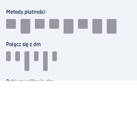
Metody płatności
Połącz się z dm
Pobierz aplikację dm:
© 2026 dm-drogerie markt sp. z o.o.