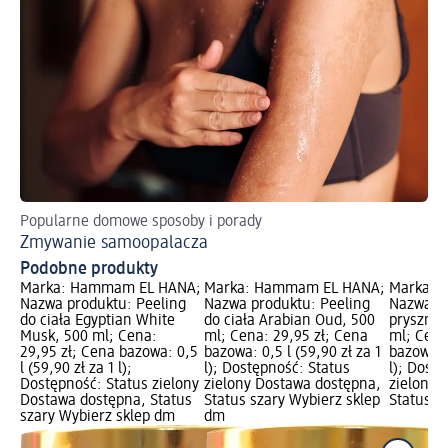
Popularne domowe sposoby i porady
Do
Zmywanie samoopalacza
We
Podobne produkty
Marka: Hammam EL HANA;
Marka: Hammam EL HANA;
Marka: 
Nazwa produktu: Peeling
Nazwa produktu: Peeling
Nazwa pr
do ciała Egyptian White
do ciała Arabian Oud, 500
prysznic
Musk, 500 ml; Cena:
ml; Cena: 29,95 zł; Cena
ml; Cena
29,95 zł; Cena bazowa: 0,5
bazowa: 0,5 l (59,90 zł za 1
bazowa: 0
l (59,90 zł za 1 l);
l); Dostępność: Status
l); Dost
Dostępność: Status zielony
zielony Dostawa dostępna,
zielony 
Dostawa dostępna, Status
Status szary Wybierz sklep
Status s
szary Wybierz sklep dm
dm