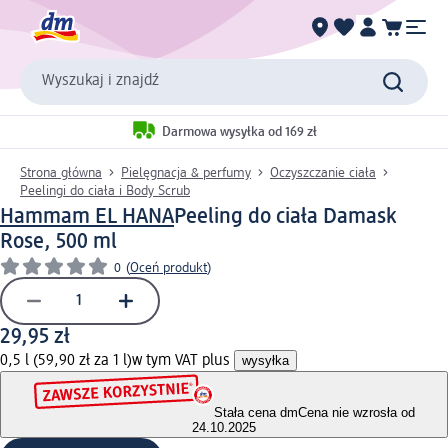
Wyszukaj i znajdź
Darmowa wysyłka od 169 zł
Strona główna
Pielęgnacja & perfumy
Oczyszczanie ciała
Peelingi do ciała i Body Scrub
Hammam EL HANA
Peeling do ciała Damask
Rose, 500 ml
0
(
Oceń produkt
)
29,95 zł
0,5 l (59,90 zł za 1 l)
w tym VAT plus
wysyłka
Stała cena dm
Cena nie wzrosła od
24.10.2025