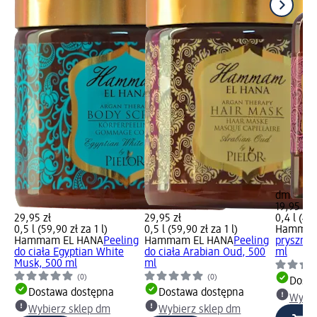
dm
19,95 zł
29,95 zł
29,95 zł
0,4 l (49,
0,5 l (59,90 zł za 1 l)
0,5 l (59,90 zł za 1 l)
Hammam
Hammam EL HANA
Peeling
Hammam EL HANA
Peeling
prysznic
do ciała Egyptian White
do ciała Arabian Oud, 500
ml
Musk, 500 ml
ml
(0)
(0)
Dosta
Dostawa dostępna
Dostawa dostępna
Wybie
Wybierz sklep dm
Wybierz sklep dm