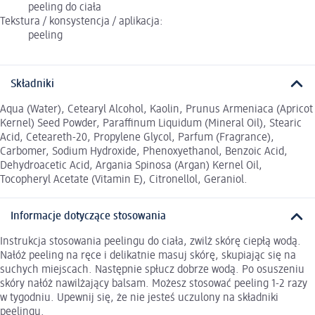
peeling do ciała
Tekstura / konsystencja / aplikacja:
peeling
Składniki
Aqua (Water), Cetearyl Alcohol, Kaolin, Prunus Armeniaca (Apricot
Kernel) Seed Powder, Paraffinum Liquidum (Mineral Oil), Stearic
Acid, Ceteareth-20, Propylene Glycol, Parfum (Fragrance),
Carbomer, Sodium Hydroxide, Phenoxyethanol, Benzoic Acid,
Dehydroacetic Acid, Argania Spinosa (Argan) Kernel Oil,
Tocopheryl Acetate (Vitamin E), Citronellol, Geraniol.
Informacje dotyczące stosowania
Instrukcja stosowania peelingu do ciała, zwilż skórę ciepłą wodą.
Nałóż peeling na ręce i delikatnie masuj skórę, skupiając się na
suchych miejscach. Następnie spłucz dobrze wodą. Po osuszeniu
skóry nałóż nawilżający balsam. Możesz stosować peeling 1-2 razy
w tygodniu. Upewnij się, że nie jesteś uczulony na składniki
peelingu.