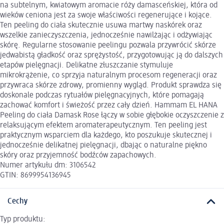
na subtelnym, kwiatowym aromacie róży damasceńskiej, która od
wieków ceniona jest za swoje właściwości regenerujące i kojące.
Ten peeling do ciała skutecznie usuwa martwy naskórek oraz
wszelkie zanieczyszczenia, jednocześnie nawilżając i odżywiając
skórę. Regularne stosowanie peelingu pozwala przywrócić skórze
jedwabistą gładkość oraz sprężystość, przygotowując ją do dalszych
etapów pielęgnacji. Delikatne złuszczanie stymuluje
mikrokrążenie, co sprzyja naturalnym procesom regeneracji oraz
przywraca skórze zdrowy, promienny wygląd. Produkt sprawdza się
doskonale podczas rytuałów pielęgnacyjnych, które pomagają
zachować komfort i świeżość przez cały dzień. Hammam EL HANA
Peeling do ciała Damask Rose łączy w sobie głębokie oczyszczenie z
relaksującym efektem aromaterapeutycznym. Ten peeling jest
praktycznym wsparciem dla każdego, kto poszukuje skutecznej i
jednocześnie delikatnej pielęgnacji, dbając o naturalne piękno
skóry oraz przyjemność bodźców zapachowych.
Numer artykułu dm: 3106542
GTIN: 8699954136945
Cechy
Typ produktu: