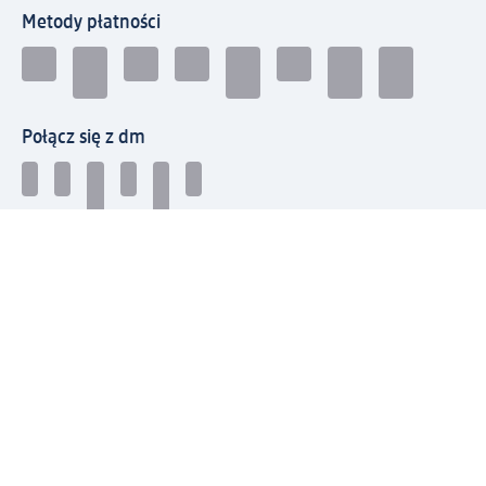
Metody płatności
Połącz się z dm
Pobierz aplikację dm:
© 2026 dm-drogerie markt sp. z o.o.
Impressum
Polityka prywatności