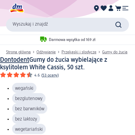
Wyszukaj i znajdź
Darmowa wysyłka od 169 zł
Strona główna
Odżywianie
Przekąski i słodycze
Gumy do żucia
Dontodent
Gumy do żucia wybielające z
ksylitolem White Cassis, 50 szt.
4.6
(
53 oceny
)
wegański
bezglutenowy
bez barwników
bez laktozy
wegetariański