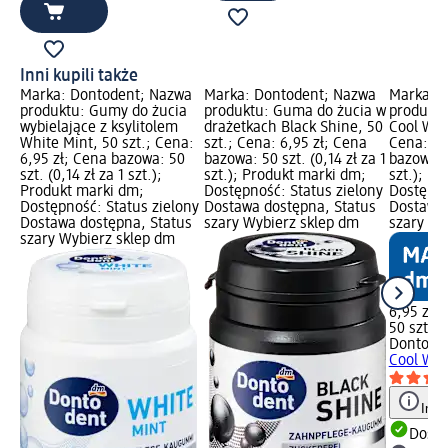
Inni kupili także
Marka: Dontodent; Nazwa
Marka: Dontodent; Nazwa
Marka: 
produktu: Gumy do żucia
produktu: Guma do żucia w
produktu
wybielające z ksylitolem
drażetkach Black Shine, 50
Cool Wat
White Mint, 50 szt.; Cena:
szt.; Cena: 6,95 zł; Cena
Cena: 6,
6,95 zł; Cena bazowa: 50
bazowa: 50 szt. (0,14 zł za 1
bazowa: 5
szt. (0,14 zł za 1 szt.);
szt.); Produkt marki dm;
szt.); P
Produkt marki dm;
Dostępność: Status zielony
Dostępno
Dostępność: Status zielony
Dostawa dostępna, Status
Dostawa 
Dostawa dostępna, Status
szary Wybierz sklep dm
szary Wy
szary Wybierz sklep dm
6,95 zł
50 szt. (0
Dontode
Cool Wat
Info
Dosta