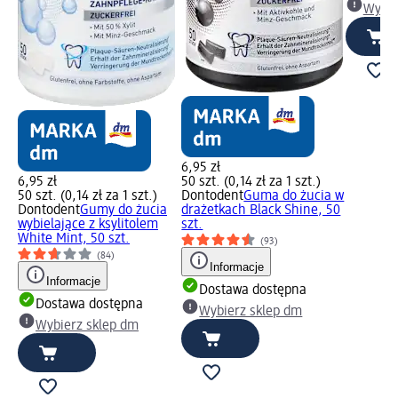
Wybie
6,95 zł
6,95 zł
50 szt. (0,14 zł za 1 szt.)
50 szt. (0,14 zł za 1 szt.)
Dontodent
Guma do żucia w
Dontodent
Gumy do żucia
drażetkach Black Shine, 50
wybielające z ksylitolem
szt.
White Mint, 50 szt.
(93)
(84)
Informacje
Informacje
Dostawa dostępna
Dostawa dostępna
Wybierz sklep dm
Wybierz sklep dm