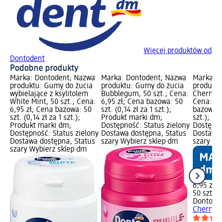
Więcej produktów od
Dontodent
Podobne produkty
Marka: Dontodent; Nazwa
Marka: Dontodent; Nazwa
Marka: 
produktu: Gumy do żucia
produktu: Gumy do żucia
produktu
wybielające z ksylitolem
Bubblegum, 50 szt.; Cena:
Cherry M
White Mint, 50 szt.; Cena:
6,95 zł; Cena bazowa: 50
Cena: 6,
6,95 zł; Cena bazowa: 50
szt. (0,14 zł za 1 szt.);
bazowa: 5
szt. (0,14 zł za 1 szt.);
Produkt marki dm;
szt.); P
Produkt marki dm;
Dostępność: Status zielony
Dostępno
Dostępność: Status zielony
Dostawa dostępna, Status
Dostawa 
Dostawa dostępna, Status
szary Wybierz sklep dm
szary Wy
szary Wybierz sklep dm
6,95 zł
50 szt. (0
Dontode
Cherry M