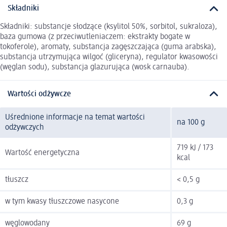
Składniki
Składniki: substancje słodzące (ksylitol 50%, sorbitol, sukraloza),
baza gumowa (z przeciwutleniaczem: ekstrakty bogate w
tokoferole), aromaty, substancja zagęszczająca (guma arabska),
substancja utrzymująca wilgoć (gliceryna), regulator kwasowości
(węglan sodu), substancja glazurująca (wosk carnauba).
Wartości odżywcze
Uśrednione informacje na temat wartości
na 100 g
odżywczych
719 kJ / 173
Wartość energetyczna
kcal
tłuszcz
< 0,5 g
w tym kwasy tłuszczowe nasycone
0,3 g
węglowodany
69 g