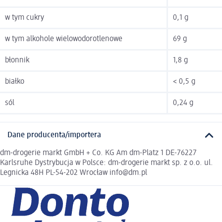
w tym cukry
0,1 g
w tym alkohole wielowodorotlenowe
69 g
błonnik
1,8 g
białko
< 0,5 g
sól
0,24 g
Dane producenta/importera
dm-drogerie markt GmbH + Co. KG Am dm-Platz 1 DE-76227
Karlsruhe Dystrybucja w Polsce: dm-drogerie markt sp. z o.o. ul.
Legnicka 48H PL-54-202 Wrocław info@dm.pl