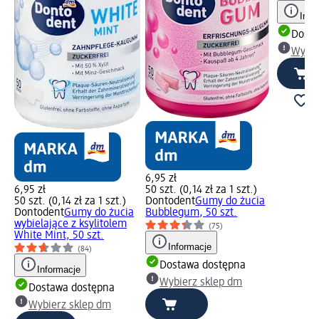
Info
Dosta
Wybie
6,95 zł
6,95 zł
50 szt. (0,14 zł za 1 szt.)
50 szt. (0,14 zł za 1 szt.)
Dontodent
Gumy do żucia
Dontodent
Gumy do żucia
Bubblegum, 50 szt.
wybielające z ksylitolem
(75)
White Mint, 50 szt.
Informacje
(84)
Dostawa dostępna
Informacje
Wybierz sklep dm
Dostawa dostępna
Wybierz sklep dm