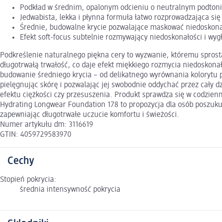
Podkład w średnim, opalonym odcieniu o neutralnym podton
Jedwabista, lekka i płynna formuła łatwo rozprowadzająca się
Średnie, budowalne krycie pozwalające maskować niedoskona
Efekt soft-focus subtelnie rozmywający niedoskonałości i wyg
Podkreślenie naturalnego piękna cery to wyzwanie, któremu sprosta
długotrwałą trwałość, co daje efekt miękkiego rozmycia niedoskonał
budowanie średniego krycia – od delikatnego wyrównania kolorytu 
pielęgnując skórę i pozwalając jej swobodnie oddychać przez cały 
efektu ciężkości czy przesuszenia. Produkt sprawdza się w codzien
Hydrating Longwear Foundation 178 to propozycja dla osób poszuku
zapewniając długotrwałe uczucie komfortu i świeżości.
Numer artykułu dm: 3116619
GTIN: 4059729583970
Cechy
Stopień pokrycia:
średnia intensywność pokrycia