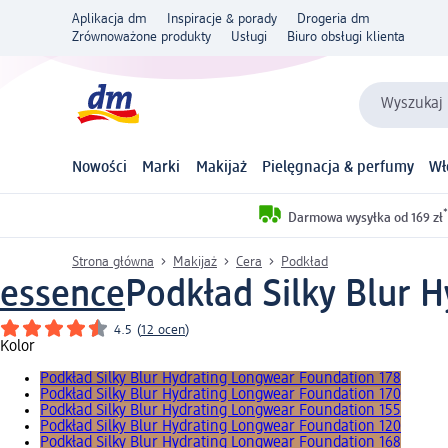
Aplikacja dm
Inspiracje & porady
Drogeria dm
Zrównoważone produkty
Usługi
Biuro obsługi klienta
Wyszukaj 
Nowości
Marki
Makijaż
Pielęgnacja & perfumy
Wł
*
Darmowa wysyłka od 169 zł
Strona główna
Makijaż
Cera
Podkład
essence
Podkład Silky Blur 
4.5
(
12 ocen
)
Kolor
Podkład Silky Blur Hydrating Longwear Foundation 178
Podkład Silky Blur Hydrating Longwear Foundation 170
Podkład Silky Blur Hydrating Longwear Foundation 155
Podkład Silky Blur Hydrating Longwear Foundation 120
Podkład Silky Blur Hydrating Longwear Foundation 168