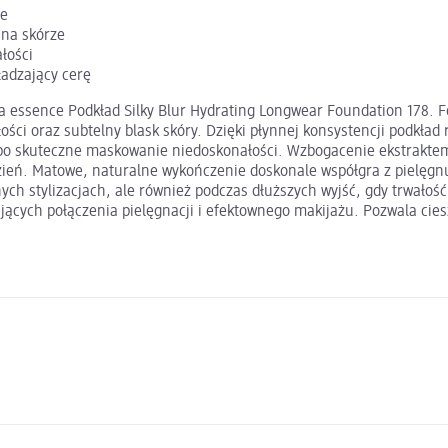
ie
 na skórze
łości
ładzający cerę
 essence Podkład Silky Blur Hydrating Longwear Foundation 178. Fo
ości oraz subtelny blask skóry. Dzięki płynnej konsystencji podkła
po skuteczne maskowanie niedoskonałości. Wzbogacenie ekstraktem 
dzień. Matowe, naturalne wykończenie doskonale współgra z pielęgn
nych stylizacjach, ale również podczas dłuższych wyjść, gdy trwało
jących połączenia pielęgnacji i efektownego makijażu. Pozwala cie