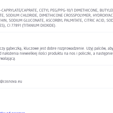
CAPRYLATE/CAPRATE, CETYL PEG/PPG-10/1 DIMETHICONE, BUTYLENE
TE, SODIUM CHLORIDE, DIMETHICONE CROSSPOLYMER, HYDROXYACE
THIN, SODIUM GLUCONATE, ASCORBYL PALMITATE, CITRIC ACID, S
ES), CI 77891 (TITANIUM DIOXIDE).
 czy gąbeczką, kluczowe jest dobre rozprowadzenie. Użyj palców, ab
d nałożenia niewielkiej ilości produktu na nos i policzki, a następn
rwalającą.
e@cosnova.eu