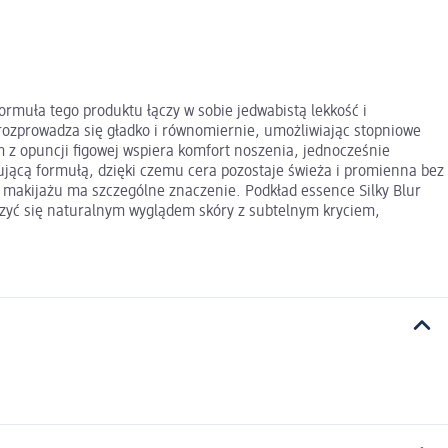
rmuła tego produktu łączy w sobie jedwabistą lekkość i
d rozprowadza się gładko i równomiernie, umożliwiając stopniowe
z opuncji figowej wspiera komfort noszenia, jednocześnie
ującą formułą, dzięki czemu cera pozostaje świeża i promienna bez
ść makijażu ma szczególne znaczenie. Podkład essence Silky Blur
szyć się naturalnym wyglądem skóry z subtelnym kryciem,