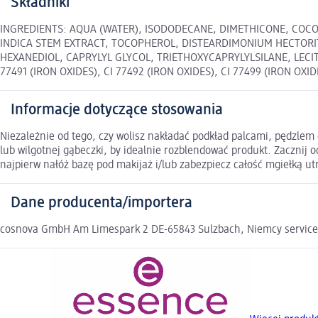
Składniki
INGREDIENTS: AQUA (WATER), ISODODECANE, DIMETHICONE, COCO-
INDICA STEM EXTRACT, TOCOPHEROL, DISTEARDIMONIUM HECTORI
HEXANEDIOL, CAPRYLYL GLYCOL, TRIETHOXYCAPRYLYLSILANE, LECI
77491 (IRON OXIDES), CI 77492 (IRON OXIDES), CI 77499 (IRON OXID
Informacje dotyczące stosowania
Niezależnie od tego, czy wolisz nakładać podkład palcami, pędzlem
lub wilgotnej gąbeczki, by idealnie rozblendować produkt. Zacznij o
najpierw nałóż bazę pod makijaż i/lub zabezpiecz całość mgiełką ut
Dane producenta/importera
cosnova GmbH Am Limespark 2 DE-65843 Sulzbach, Niemcy servic