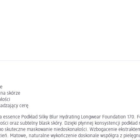
ie
 na skórze
łości
ładzający cerę
 essence Podkład Silky Blur Hydrating Longwear Foundation 170. Fo
ości oraz subtelny blask skóry. Dzięki płynnej konsystencji podkła
po skuteczne maskowanie niedoskonałości. Wzbogacenie ekstraktem 
dzień. Matowe, naturalne wykończenie doskonale współgra z pielęgn