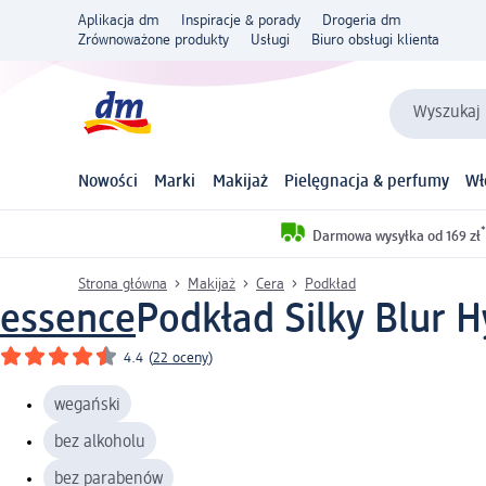
Aplikacja dm
Inspiracje & porady
Drogeria dm
Zrównoważone produkty
Usługi
Biuro obsługi klienta
Wyszukaj 
Nowości
Marki
Makijaż
Pielęgnacja & perfumy
Wł
*
Darmowa wysyłka od 169 zł
Strona główna
Makijaż
Cera
Podkład
essence
Podkład Silky Blur 
4.4
(
22 oceny
)
wegański
bez alkoholu
bez parabenów