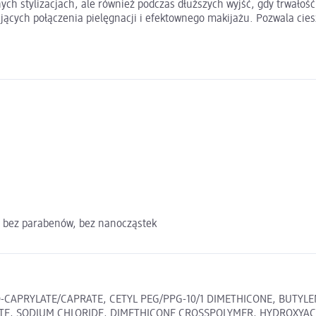
nych stylizacjach, ale również podczas dłuższych wyjść, gdy trwało
jących połączenia pielęgnacji i efektownego makijażu. Pozwala cie
m, bez parabenów, bez nanocząstek
CAPRYLATE/CAPRATE, CETYL PEG/PPG-10/1 DIMETHICONE, BUTYLENE
TE, SODIUM CHLORIDE, DIMETHICONE CROSSPOLYMER, HYDROXYACE