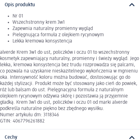
Opis produktu
Nr 01
Wszechstronny krem 3w1
Zapewnia naturalny promienny wygląd
Pielęgnująca formuła z olejkiem rycynowym
Lekka kremowa konsystencja
alverde Krem 3w1 do ust, policzków i oczu 01 to wszechstronny
kosmetyk zapewniający naturalny, promienny i świeży wygląd. Jego
lekka, kremowa konsystencja bez trudu rozprowadza się palcami,
co pozwala na uzyskanie nieskazitelnego wykończenia w mgnieniu
oka. Intensywność koloru można budować, dostosowując go do
każdej stylizacji. Produkt może być stosowany jako cień do powiek,
róż lub balsam do ust. Pielęgnacyjna formuła z naturalnym
olejkiem rycynowym odżywia skórę i pozostawia ją przyjemnie
gładką. Krem 3w1 do ust, policzków i oczu 01 od marki alverde
podkreśla naturalne piękno bez zbędnego wysiłku.
Numer artykułu dm: 3118346
GTIN: 4067796261882
Cechy