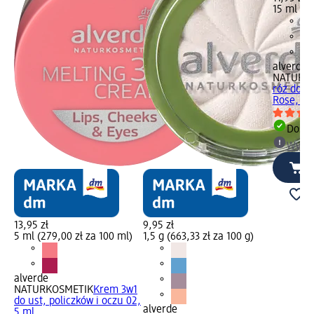
15 ml (79
alverde
NATURK
róż do p
Rose, 15
Dosta
Wybie
13,95 zł
9,95 zł
5 ml (279,00 zł za 100 ml)
1,5 g (663,33 zł za 100 g)
alverde
NATURKOSMETIK
Krem 3w1
do ust, policzków i oczu 02,
alverde
5 ml