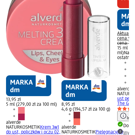
Aktualna
cena:
9,9
cena:
13,
15 ml (66
ml)
Najni
ostatnich
alverde
NATURK
ust pep
13,95 zł
The Go 3
5 ml (279,00 zł za 100 ml)
8,95 zł
4,6 g (194,57 zł za 100 g)
Info
alverde
Dosta
NATURKOSMETIK
Krem 3w1
alverde
do ust, policzków i oczu 02,
NATURKOSMETIK
Pielęgnacyjny
Wybie