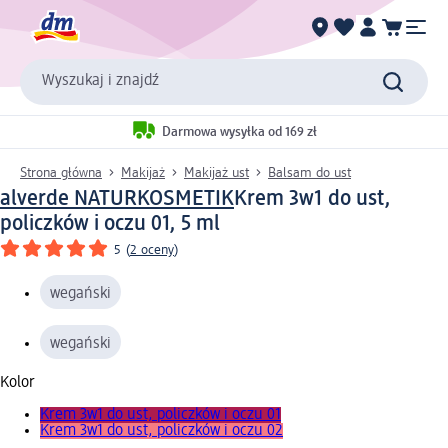
Wyszukaj i znajdź
Darmowa wysyłka od 169 zł
Strona główna
Makijaż
Makijaż ust
Balsam do ust
alverde NATURKOSMETIK
Krem 3w1 do ust,
policzków i oczu 01, 5 ml
5
(
2 oceny
)
wegański
wegański
Kolor
Krem 3w1 do ust, policzków i oczu 01
Krem 3w1 do ust, policzków i oczu 02