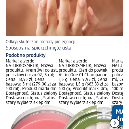
Odkryj skuteczne metody pielęgnacji
Sposoby na spierzchnięte usta
Podobne produkty
Marka: alverde
Marka: alverde
Marka: a
NATURKOSMETIK; Nazwa
NATURKOSMETIK; Nazwa
NATURKO
produktu: Krem 3w1 do ust,
produktu: Cień do powiek
produktu
policzków i oczu 02, 5 ml;
All-in-One 01 Champagne,
policzkó
Cena: 13,95 zł; Cena
1,5 g; Cena: 9,95 zł; Cena
ml; Cena
bazowa: 5 ml (279,00 zł za
bazowa: 1,5 g (663,33 zł za
bazowa: 
100 ml); Produkt marki dm;
100 g); Produkt marki dm;
100 ml);
Dostępność: Status zielony
Dostępność: Status zielony
Dostępno
Dostawa dostępna, Status
Dostawa dostępna, Status
Dostawa 
szary Wybierz sklep dm
szary Wybierz sklep dm
szary Wy
11,95 zł