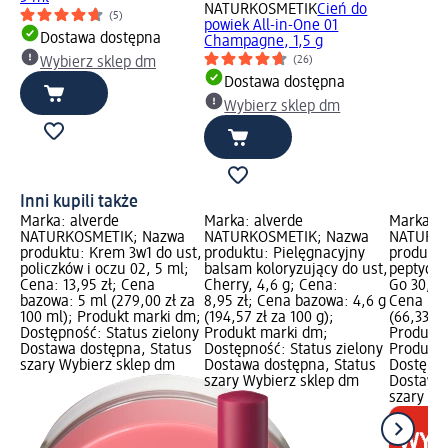
NATURKOSMETIK
Cień do
(5)
powiek All-in-One 01
Dostawa dostępna
Champagne, 1,5 g
(26)
Wybierz sklep dm
Dostawa dostępna
Wybierz sklep dm
Inni kupili także
Marka: alverde
Marka: alverde
Marka: a
NATURKOSMETIK; Nazwa
NATURKOSMETIK; Nazwa
NATURKO
produktu: Krem 3w1 do ust,
produktu: Pielęgnacyjny
produktu
policzków i oczu 02, 5 ml;
balsam koloryzujący do ust,
peptydo
Cena: 13,95 zł; Cena
Cherry, 4,6 g; Cena:
Go 30, 15
bazowa: 5 ml (279,00 zł za
8,95 zł; Cena bazowa: 4,6 g
Cena baz
100 ml); Produkt marki dm;
(194,57 zł za 100 g);
(66,33 zł
Dostępność: Status zielony
Produkt marki dm;
Produkty
Dostawa dostępna, Status
Dostępność: Status zielony
Produkt 
szary Wybierz sklep dm
Dostawa dostępna, Status
Dostępno
szary Wybierz sklep dm
Dostawa 
szary Wy