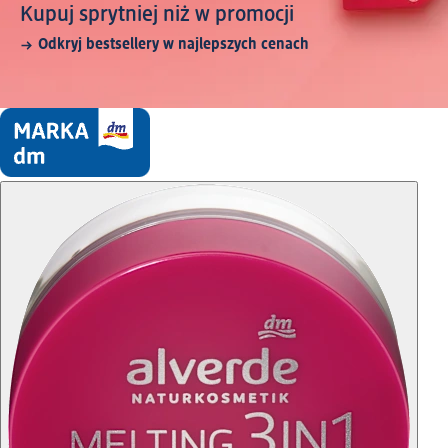
Kupuj sprytniej niż w promocji
Odkryj bestsellery w najlepszych cenach