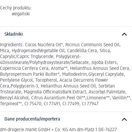
Cechy produktu:
wegański
Składniki
Ingredients: Cocos Nucifera Oil*, Ricinus Communis Seed Oil,
Mica, HydrogenatedVegetable Oil, Candelilla Cera, Silica,
Caprylic/Capric Triglyceride, Polyglyceryl-
4Diisostearate/Polyhydroxystearate/Sebacate, Jojoba Esters,
Copernicia Cerifera Cera, Aroma**, Helianthus Annuus Seed Cera,
Butyrospermum Parkii Butter*, Maltodextrin,Glyceryl Caprylate,
Pentylene Glycol, Tocopherol, Acacia Decurrens Flower
Cera,Polyglycerin-3, Helianthus Annuus Seed Oil, Sorbitan
Tristearate, Magnolia OfficinalisBark Extract, Ascorbyl Palmitate,
Benzyl Alcohol, Citrus Aurantium Peel Oil**,Limonene**, Vanillin**,
Terpineol**, CI 75470, CI 77491, CI 77499, CI 77947
Dane producenta/importera
dm-drogerie markt GmbH + Co. KG Am dm-Platz 1 DE-76227