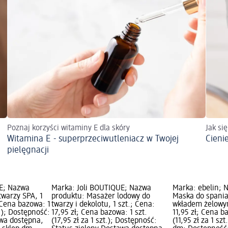
Poznaj korzyści witaminy E dla skóry
Jak si
Witamina E - superprzeciwutleniacz w Twojej
Cieni
pielęgnacji
UE; Nazwa
Marka: Joli BOUTIQUE; Nazwa
Marka: ebelin; 
twarzy SPA, 1
produktu: Masażer lodowy do
Maska do spania
; Cena bazowa: 1
twarzy i dekolotu, 1 szt.; Cena:
wkładem żelowym
t.); Dostępność:
17,95 zł; Cena bazowa: 1 szt.
11,95 zł; Cena b
awa dostępna,
(17,95 zł za 1 szt.); Dostępność:
(11,95 zł za 1 sz