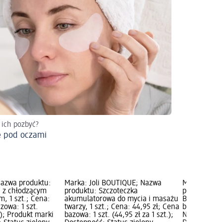
ę ich pozbyć?
e pod oczami
Nazwa produktu:
Marka: Joli BOUTIQUE; Nazwa
Marka: Joli
 z chłodzącym
produktu: Szczoteczka
produktu: 
, 1 szt.; Cena:
akumulatorowa do mycia i masażu
Big, 1 szt.;
azowa: 1 szt.
twarzy, 1 szt.; Cena: 44,95 zł; Cena
bazowa: 1 szt
t.); Produkt marki
bazowa: 1 szt. (44,95 zł za 1 szt.);
Nowe produk