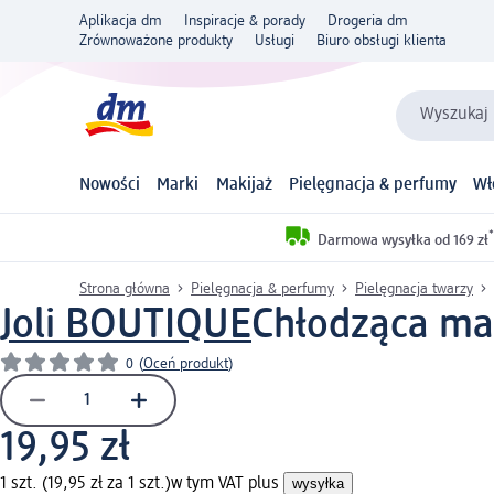
Aplikacja dm
Inspiracje & porady
Drogeria dm
Zrównoważone produkty
Usługi
Biuro obsługi klienta
Wyszukaj 
Nowości
Marki
Makijaż
Pielęgnacja & perfumy
Wł
*
Darmowa wysyłka od 169 zł
Strona główna
Pielęgnacja & perfumy
Pielęgnacja twarzy
Joli BOUTIQUE
Chłodząca mas
0
(
Oceń produkt
)
19,95 zł
1 szt. (19,95 zł za 1 szt.)
w tym VAT plus
wysyłka