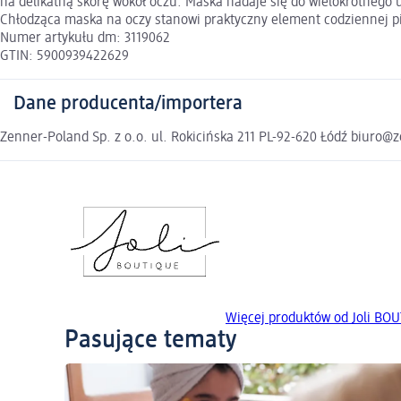
na delikatną skórę wokół oczu. Maska nadaje się do wielokrotnego 
Chłodząca maska na oczy stanowi praktyczny element codziennej pi
Numer artykułu dm: 3119062
GTIN: 5900939422629
Dane producenta/importera
Zenner-Poland Sp. z o.o. ul. Rokicińska 211 PL-92-620 Łódź biuro@z
Więcej produktów od Joli BO
Pasujące tematy