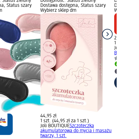
 Status zielony
Dostępność: Status zielony
Dostępność:
a, Status szary
Dostawa dostępna, Status szary
Dostawa dos
m
Wybierz sklep dm
Wybierz skl
29,95 zł
1 szt. (29,95
Joli BOUTIQ
Big, 1 szt.
Dostawa
Wybierz 
44,95 zł
1 szt. (44,95 zł za 1 szt.)
Joli BOUTIQUE
Szczoteczka
akumulatorowa do mycia i masażu
twarzy, 1 szt.