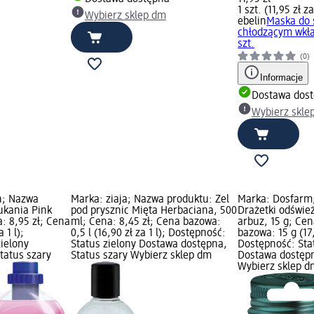
1 szt. (11,95 zł za
Wybierz sklep dm
ebelin
Maska do 
chłodzącym wkł
szt.
(0)
Informacje
Dostawa dos
Wybierz skle
h; Nazwa
Marka: ziaja; Nazwa produktu: Żel
Marka: Dosfarm
ukania Pink
pod prysznic Mięta Herbaciana, 500
Drażetki odśwież
a: 8,95 zł; Cena
ml; Cena: 8,45 zł; Cena bazowa:
arbuz, 15 g; Cen
 1 l);
0,5 l (16,90 zł za 1 l); Dostępność:
bazowa: 15 g (17,
zielony
Status zielony Dostawa dostępna,
Dostępność: Sta
tatus szary
Status szary Wybierz sklep dm
Dostawa dostępn
Wybierz sklep d