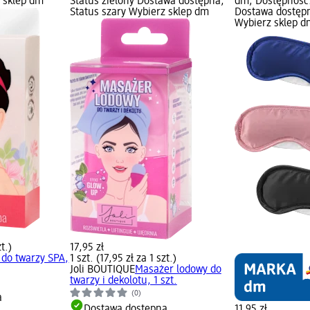
z sklep dm
Status zielony Dostawa dostępna,
dm; Dostępność:
Status szary Wybierz sklep dm
Dostawa dostępn
Wybierz sklep d
zt.)
17,95 zł
do twarzy SPA,
1 szt. (17,95 zł za 1 szt.)
Joli BOUTIQUE
Masażer lodowy do
twarzy i dekolotu, 1 szt.
(0)
a
Dostawa dostępna
11,95 zł