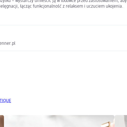
użytku – wystarczy umieścić ją w lodówce przed zastosowaniem, aby
elęgnacji, łącząc funkcjonalność z relaksem i uczuciem ukojenia.
enner.pl
UTIQUE