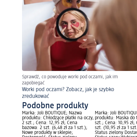
Sprawdź, co powoduje worki pod oczami, jak im
zapobiegać
Worki pod oczami? Zobacz, jak je szybko
zredukować
Podobne produkty
Marka: Joli BOUTIQUE; Nazwa
Marka: Joli BOUTIQ
produktu: Chłodzące płatki na oczy,
produktu: Maska do 
2 szt.; Cena: 12,95 zł; Cena
szt.; Cena: 10,95 zł
bazowa: 2 szt. (6,48 zł za 1 szt.);
szt. (10,95 zł za 1 sz
Nowe produkty w sklepie;
Status zielony Dost