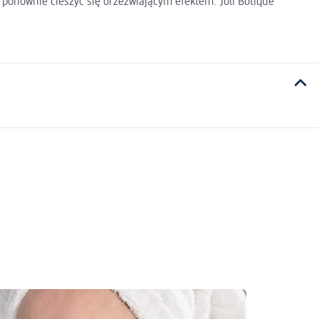
 ponownie cieszyć się orzeźwiającym efektem. Joli Botique