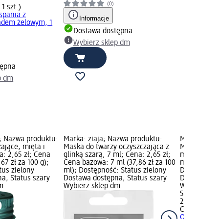
(0)
 1 szt.)
spania z
Informacje
adem żelowym, 1
Dostawa dostępna
Wybierz sklep dm
tępna
p dm
; Nazwa produktu:
Marka: ziaja; Nazwa produktu:
Marka: Con
ające, mięta i
Maska do twarzy oczyszczająca z
Maska w pła
a: 2,65 zł; Cena
glinką szarą, 7 ml; Cena: 2,65 zł;
ml; Cena: 5
67 zł za 100 g);
Cena bazowa: 7 ml (37,86 zł za 100
ml (23,26 zł
tus zielony
ml); Dostępność: Status zielony
Dostępność:
a, Status szary
Dostawa dostępna, Status szary
Dostawa dos
m
Wybierz sklep dm
Wybierz skl
5,35 zł
23 ml (23,26
Conny
Maska
Q10, 23 ml