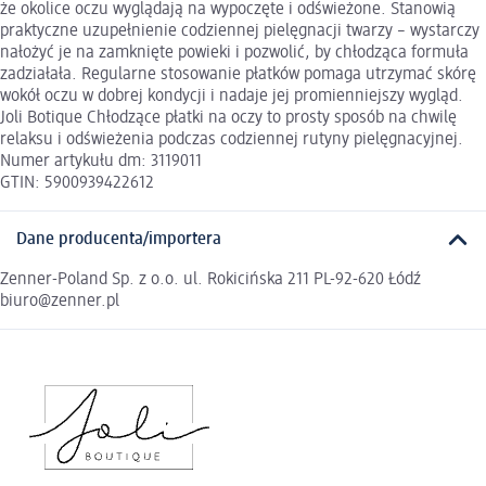
że okolice oczu wyglądają na wypoczęte i odświeżone. Stanowią
praktyczne uzupełnienie codziennej pielęgnacji twarzy – wystarczy
nałożyć je na zamknięte powieki i pozwolić, by chłodząca formuła
zadziałała. Regularne stosowanie płatków pomaga utrzymać skórę
wokół oczu w dobrej kondycji i nadaje jej promienniejszy wygląd.
Joli Botique Chłodzące płatki na oczy to prosty sposób na chwilę
relaksu i odświeżenia podczas codziennej rutyny pielęgnacyjnej.
Numer artykułu dm: 3119011
GTIN: 5900939422612
Dane producenta/importera
Zenner-Poland Sp. z o.o. ul. Rokicińska 211 PL-92-620 Łódź
biuro@zenner.pl