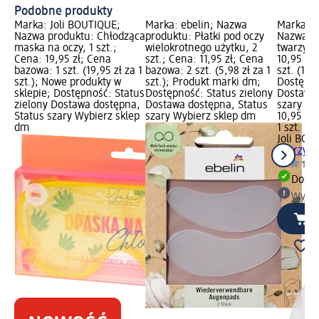
Podobne produkty
Marka: Joli BOUTIQUE;
Marka: ebelin; Nazwa
Marka: J
Nazwa produktu: Chłodząca
produktu: Płatki pod oczy
Nazwa p
maska na oczy, 1 szt.;
wielokrotnego użytku, 2
twarzy SP
Cena: 19,95 zł; Cena
szt.; Cena: 11,95 zł; Cena
10,95 zł
bazowa: 1 szt. (19,95 zł za 1
bazowa: 2 szt. (5,98 zł za 1
szt. (10,9
szt.); Nowe produkty w
szt.); Produkt marki dm;
Dostępno
sklepie; Dostępność: Status
Dostępność: Status zielony
Dostawa 
zielony Dostawa dostępna,
Dostawa dostępna, Status
szary Wy
Status szary Wybierz sklep
szary Wybierz sklep dm
10,95 zł
dm
1 szt. (10
Joli BOU
twarzy SP
Dosta
Wybie