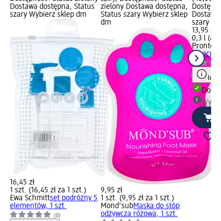
Dostawa dostępna, Status
zielony Dostawa dostępna,
Dostępno
szary Wybierz sklep dm
Status szary Wybierz sklep
Dostawa 
dm
szary Wy
13,95 zł
0,3 l (46,
Pronto
OR
przeciw 
Info
Dosta
Wybie
16,45 zł
1 szt. (16,45 zł za 1 szt.)
9,95 zł
Ewa Schmitt
set podróżny 5
1 szt. (9,95 zł za 1 szt.)
elementów, 1 szt.
Mond'sub
Maska do stóp
odżywcza różowa, 1 szt.
(0)