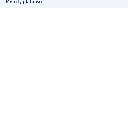
Metody płatności
Połącz się z dm
Pobierz aplikację dm:
© 2026 dm-drogerie markt sp. z o.o.
Impressum
Polityka prywatności
Ogólne warunki handlowe
Odstąpienie od umowy w dm