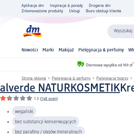
Aplikacja dm
Inspiracje & porady
Drogeria dm
Zrównoważone produkty
Usługi
Biuro obsługi klienta
Wyszukaj 
Nowości
Marki
Makijaż
Pielęgnacja & perfumy
Wł
*
Darmowa wysyłka od 169 zł
Strona główna
Pielęgnacja & perfumy
Pielęgnacja twarzy
alverde NATURKOSMETIK
Kr
1.3
(
148 ocen
)
wegański
bez substancji konserwujących
bez parafiny / olejów mineralnych