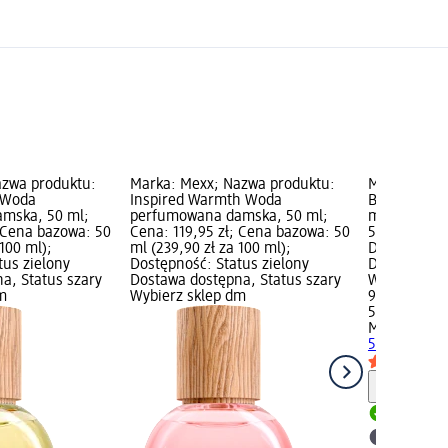
azwa produktu:
Marka: Mexx; Nazwa produktu:
Marka: Mex
 Woda
Inspired Warmth Woda
Black Woda 
mska, 50 ml;
perfumowana damska, 50 ml;
ml; Cena: 9
; Cena bazowa: 50
Cena: 119,95 zł; Cena bazowa: 50
50 ml (199,9
 100 ml);
ml (239,90 zł za 100 ml);
Dostępność:
tus zielony
Dostępność: Status zielony
Dostawa dos
a, Status szary
Dostawa dostępna, Status szary
Wybierz skl
m
Wybierz sklep dm
99,95 zł
50 ml (199,9
Mexx
Black 
50 ml
Informa
Dostawa
Wybierz 