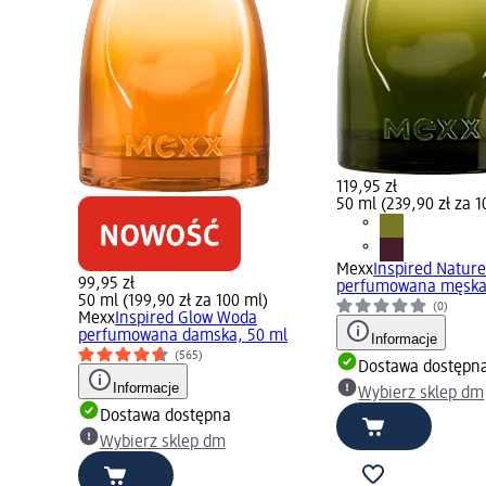
119,95 zł
50 ml (239,90 zł za 1
Mexx
Inspired Natur
99,95 zł
perfumowana męska
50 ml (199,90 zł za 100 ml)
(0)
Mexx
Inspired Glow Woda
perfumowana damska, 50 ml
Informacje
(565)
Dostawa dostępn
Informacje
Wybierz sklep dm
Dostawa dostępna
Wybierz sklep dm