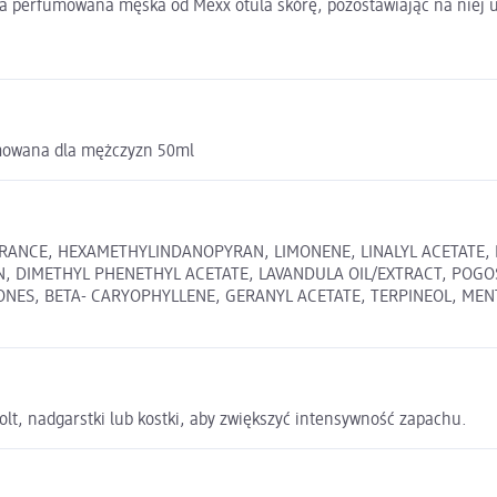
a perfumowana męska od Mexx otula skórę, pozostawiając na niej uc
mowana dla mężczyzn 50ml
ANCE, HEXAMETHYLINDANOPYRAN, LIMONENE, LINALYL ACETATE, L
IN, DIMETHYL PHENETHYL ACETATE, LAVANDULA OIL/EXTRACT, POG
ES, BETA- CARYOPHYLLENE, GERANYL ACETATE, TERPINEOL, MENTH
lt, nadgarstki lub kostki, aby zwiększyć intensywność zapachu.