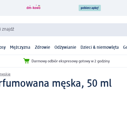
i znajdź
osy
Mężczyzna
Zdrowie
Odżywianie
Dzieci & niemowlęta
G
Darmowy odbiór ekspresowy gotowy w 2 godziny
męskie
erfumowana męska, 50 ml