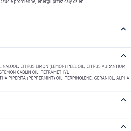
zucie promiennej energii przez cały dzień.
INALOOL, CITRUS LIMON (LEMON) PEEL OIL, CITRUS AURANTIUM
OSTEMON CABLIN OIL, TETRAMETHYL
A PIPERITA (PEPPERMINT) OIL, TERPINOLENE, GERANIOL, ALPHA-