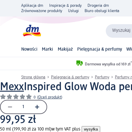
Aplikacja dm
Inspiracje & porady
Drogeria dm
Zrównoważone produkty
Usługi
Biuro obsługi klienta
Wyszukaj 
Nowości
Marki
Makijaż
Pielęgnacja & perfumy
Wł
*
Darmowa wysyłka od 169 zł
Strona główna
Pielęgnacja & perfumy
Perfumy
Perfumy 
Mexx
Inspired Glow Woda p
0
(
Oceń produkt
)
99,95 zł
50 ml (199,90 zł za 100 ml)
w tym VAT plus
wysyłka