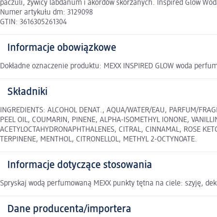
paczuli, żywicy labdanum i akordów skórzanych. Inspired Glow Wod
Numer artykułu dm: 3129098
GTIN: 3616305261304
Informacje obowiązkowe
Dokładne oznaczenie produktu: MEXX INSPIRED GLOW woda perfu
Składniki
INGREDIENTS: ALCOHOL DENAT., AQUA/WATER/EAU, PARFUM/FRAGR
PEEL OIL, COUMARIN, PINENE, ALPHA-ISOMETHYL IONONE, VANILL
ACETYLOCTAHYDRONAPHTHALENES, CITRAL, CINNAMAL, ROSE KETON
TERPINENE, MENTHOL, CITRONELLOL, METHYL 2-OCTYNOATE.
Informacje dotyczące stosowania
Spryskaj wodą perfumowaną MEXX punkty tętna na ciele: szyję, deko
Dane producenta/importera