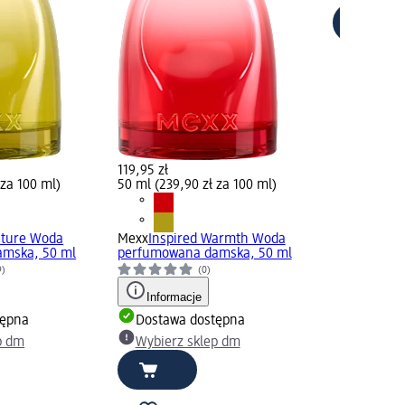
119,95 zł
 za 100 ml)
50 ml (239,90 zł za 100 ml)
ature Woda
Mexx
Inspired Warmth Woda
mska, 50 ml
perfumowana damska, 50 ml
9)
(0)
Informacje
tępna
Dostawa dostępna
p dm
Wybierz sklep dm