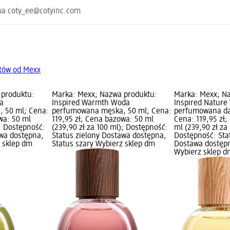
awa coty_ee@cotyinc.com
tów od Mexx
 produktu:
Marka: Mexx; Nazwa produktu:
Marka: Mexx; N
da
Inspired Warmth Woda
Inspired Nature
 50 ml; Cena:
perfumowana męska, 50 ml; Cena:
perfumowana da
wa: 50 ml
119,95 zł; Cena bazowa: 50 ml
Cena: 119,95 zł
); Dostępność:
(239,90 zł za 100 ml); Dostępność:
ml (239,90 zł za
awa dostępna,
Status zielony Dostawa dostępna,
Dostępność: Sta
z sklep dm
Status szary Wybierz sklep dm
Dostawa dostępn
Wybierz sklep d