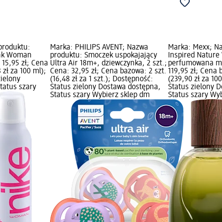
produktu:
Marka: PHILIPS AVENT; Nazwa
Marka: Mexx; N
ink Woman
produktu: Smoczek uspokajający
Inspired Nature
 15,95 zł; Cena
Ultra Air 18m+, dziewczynka, 2 szt.;
perfumowana mę
 zł za 100 ml);
Cena: 32,95 zł; Cena bazowa: 2 szt.
119,95 zł; Cena
zielony
(16,48 zł za 1 szt.); Dostępność:
(239,90 zł za 10
tatus szary
Status zielony Dostawa dostępna,
Status zielony 
Status szary Wybierz sklep dm
Status szary Wy