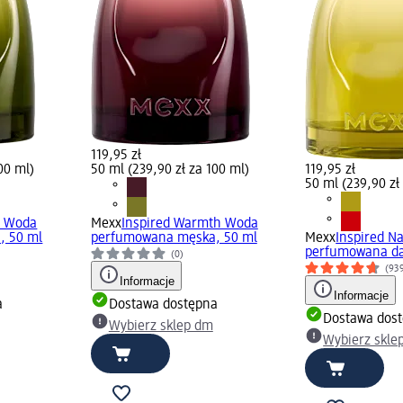
119,95 zł
00 ml)
50 ml (239,90 zł za 100 ml)
119,95 zł
50 ml (239,90 zł
e Woda
Mexx
Inspired Warmth Woda
, 50 ml
perfumowana męska, 50 ml
Mexx
Inspired N
perfumowana da
(0)
(93
Informacje
Informacje
a
Dostawa dostępna
Dostawa dos
Wybierz sklep dm
Wybierz skle