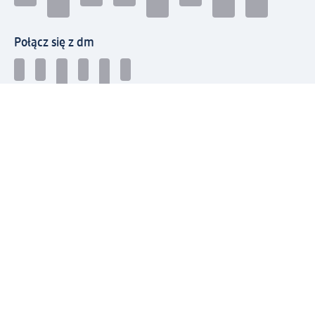
Połącz się z dm
Pobierz aplikację dm:
© 2026 dm-drogerie markt sp. z o.o.
Impressum
Polityka prywatności
Ogólne warunki handlowe
Odstąpienie od umowy w dm
Rozstrzyganie sporów
Zgłaszanie nieprawidłowości
Utylizacja sprzętu elektrycznego