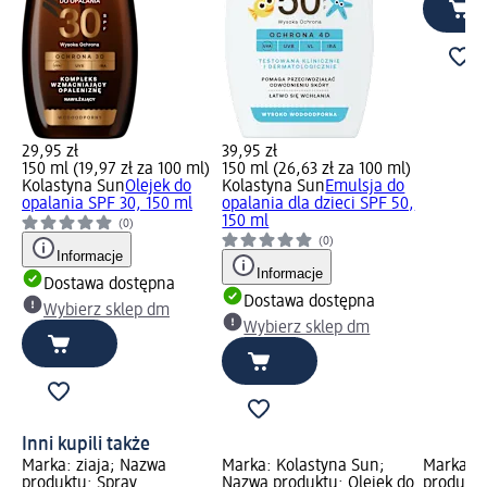
29,95 zł
39,95 zł
150 ml (19,97 zł za 100 ml)
150 ml (26,63 zł za 100 ml)
Kolastyna Sun
Olejek do
Kolastyna Sun
Emulsja do
opalania SPF 30, 150 ml
opalania dla dzieci SPF 50,
150 ml
(0)
(0)
Informacje
Informacje
Dostawa dostępna
Dostawa dostępna
Wybierz sklep dm
Wybierz sklep dm
Inni kupili także
Marka: ziaja; Nazwa
Marka: Kolastyna Sun;
Marka: z
produktu: Spray
Nazwa produktu: Olejek do
produktu