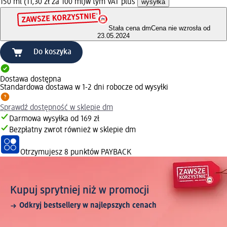
150 ml (11,30 zł za 100 ml)
w tym VAT plus
wysyłka
Stała cena dm
Cena nie wzrosła od
23.05.2024
Do koszyka
Dostawa dostępna
Standardowa dostawa w 1-2 dni robocze od wysyłki
Sprawdź dostępność w sklepie dm
Darmowa wysyłka od 169 zł
Bezpłatny zwrot również w sklepie dm
Otrzymujesz
8 punktów PAYBACK
Kupuj sprytniej niż w promocji
Odkryj bestsellery w najlepszych cenach