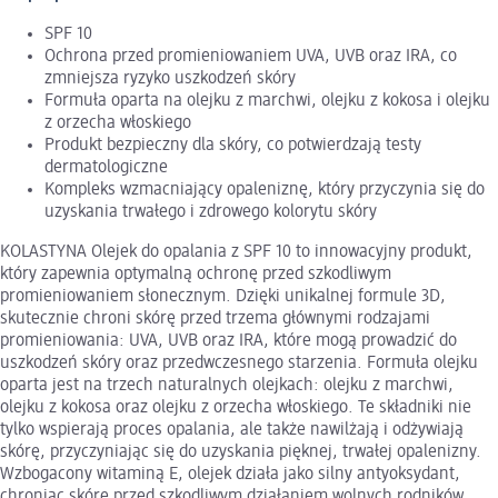
SPF 10
Ochrona przed promieniowaniem UVA, UVB oraz IRA, co
zmniejsza ryzyko uszkodzeń skóry
Formuła oparta na olejku z marchwi, olejku z kokosa i olejku
z orzecha włoskiego
Produkt bezpieczny dla skóry, co potwierdzają testy
dermatologiczne
Kompleks wzmacniający opaleniznę, który przyczynia się do
uzyskania trwałego i zdrowego kolorytu skóry
KOLASTYNA Olejek do opalania z SPF 10 to innowacyjny produkt,
który zapewnia optymalną ochronę przed szkodliwym
promieniowaniem słonecznym. Dzięki unikalnej formule 3D,
skutecznie chroni skórę przed trzema głównymi rodzajami
promieniowania: UVA, UVB oraz IRA, które mogą prowadzić do
uszkodzeń skóry oraz przedwczesnego starzenia. Formuła olejku
oparta jest na trzech naturalnych olejkach: olejku z marchwi,
olejku z kokosa oraz olejku z orzecha włoskiego. Te składniki nie
tylko wspierają proces opalania, ale także nawilżają i odżywiają
skórę, przyczyniając się do uzyskania pięknej, trwałej opalenizny.
Wzbogacony witaminą E, olejek działa jako silny antyoksydant,
chroniąc skórę przed szkodliwym działaniem wolnych rodników.