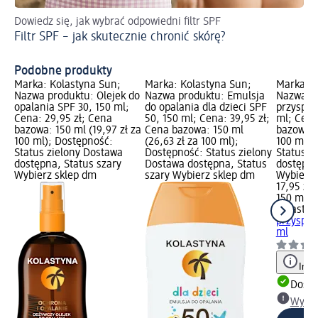
Dowiedz się, jak wybrać odpowiedni filtr SPF
Tw
Filtr SPF – jak skutecznie chronić skórę?
ma
Kr
Podobne produkty
Marka: Kolastyna Sun;
Marka: Kolastyna Sun;
Marka: K
Nazwa produktu: Olejek do
Nazwa produktu: Emulsja
Nazwa pr
opalania SPF 30, 150 ml;
do opalania dla dzieci SPF
przyspie
Cena: 29,95 zł; Cena
50, 150 ml; Cena: 39,95 zł;
ml; Cena
bazowa: 150 ml (19,97 zł za
Cena bazowa: 150 ml
bazowa: 1
100 ml); Dostępność:
(26,63 zł za 100 ml);
100 ml);
Status zielony Dostawa
Dostępność: Status zielony
Status z
dostępna, Status szary
Dostawa dostępna, Status
dostępna
Wybierz sklep dm
szary Wybierz sklep dm
Wybierz 
17,95 zł
150 ml (1
Kolastyn
przyspie
ml
Info
Dosta
Wybie