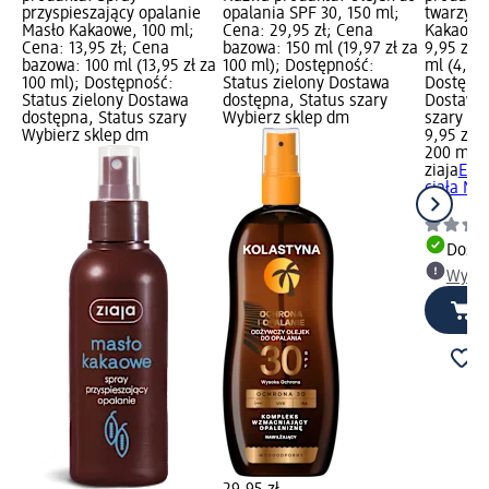
przyspieszający opalanie
opalania SPF 30, 150 ml;
twarzy i 
Masło Kakaowe, 100 ml;
Cena: 29,95 zł; Cena
Kakaowe,
Cena: 13,95 zł; Cena
bazowa: 150 ml (19,97 zł za
9,95 zł;
bazowa: 100 ml (13,95 zł za
100 ml); Dostępność:
ml (4,98 
100 ml); Dostępność:
Status zielony Dostawa
Dostępno
Status zielony Dostawa
dostępna, Status szary
Dostawa 
dostępna, Status szary
Wybierz sklep dm
szary Wy
Wybierz sklep dm
9,95 zł
200 ml (4
ziaja
Emul
ciała Ma
ml
Dosta
Wybie