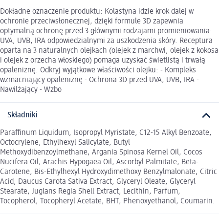
Dokładne oznaczenie produktu: Kolastyna idzie krok dalej w
ochronie przeciwsłonecznej, dzięki formule 3D zapewnia
optymalną ochronę przed 3 głównymi rodzajami promieniowania:
UVA, UVB, IRA odpowiedzialnymi za uszkodzenia skóry. Receptura
oparta na 3 naturalnych olejkach (olejek z marchwi, olejek z kokosa
i olejek z orzecha włoskiego) pomaga uzyskać świetlistą i trwałą
opaleniznę. Odkryj wyjątkowe właściwości olejku: - Kompleks
wzmacniający opaleniznę - Ochrona 3D przed UVA, UVB, IRA -
Nawilżający - Wzbo
Składniki
Paraffinum Liquidum, Isopropyl Myristate, C12-15 Alkyl Benzoate,
Octocrylene, Ethylhexyl Salicylate, Butyl
Methoxydibenzoylmethane, Argania Spinosa Kernel Oil, Cocos
Nucifera Oil, Arachis Hypogaea Oil, Ascorbyl Palmitate, Beta-
Carotene, Bis-Ethylhexyl Hydroxydimethoxy Benzylmalonate, Citric
Acid, Daucus Carota Sativa Extract, Glyceryl Oleate, Glyceryl
Stearate, Juglans Regia Shell Extract, Lecithin, Parfum,
Tocopherol, Tocopheryl Acetate, BHT, Phenoxyethanol, Coumarin.