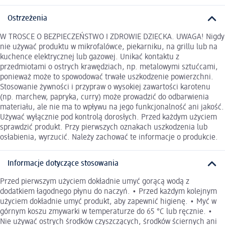
Ostrzeżenia
W TROSCE O BEZPIECZEŃSTWO I ZDROWIE DZIECKA. UWAGA! Nigdy
nie używać produktu w mikrofalówce, piekarniku, na grillu lub na
kuchence elektrycznej lub gazowej. Unikać kontaktu z
przedmiotami o ostrych krawędziach, np. metalowymi sztućcami,
ponieważ może to spowodować trwałe uszkodzenie powierzchni.
Stosowanie żywności i przypraw o wysokiej zawartości karotenu
(np. marchew, papryka, curry) może prowadzić do odbarwienia
materiału, ale nie ma to wpływu na jego funkcjonalność ani jakość.
Używać wyłącznie pod kontrolą dorosłych. Przed każdym użyciem
sprawdzić produkt. Przy pierwszych oznakach uszkodzenia lub
osłabienia, wyrzucić. Należy zachować te informacje o produkcie.
Informacje dotyczące stosowania
Przed pierwszym użyciem dokładnie umyć gorącą wodą z
dodatkiem łagodnego płynu do naczyń. • Przed każdym kolejnym
użyciem dokładnie umyć produkt, aby zapewnić higienę. • Myć w
górnym koszu zmywarki w temperaturze do 65 °C lub ręcznie. •
Nie używać ostrych środków czyszczących, środków ściernych ani