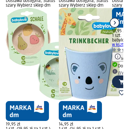
Dostawa dostępna, Status
Dostawa dostępna, Status
Dostawa 
szary Wybierz sklep dm
szary Wybierz sklep dm
szary Wy
13,95 zł
1 szt. (13
babylove
w kształc
Info
Dosta
Wybie
19,95 zł
14,95 zł
1 szt. (19,95 zł za 1 szt.)
1 szt. (14,95 zł za 1 szt.)