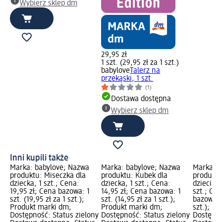
Wybierz sklep dm
29,95 zł
1 szt. (29,95 zł za 1 szt.)
babylove
Talerz na
przekąski, 1 szt.
(1)
Dostawa dostępna
Wybierz sklep dm
Inni kupili także
Marka: babylove; Nazwa
Marka: babylove; Nazwa
Marka: b
produktu: Miseczka dla
produktu: Kubek dla
produktu
dziecka, 1 szt.; Cena:
dziecka, 1 szt.; Cena:
dzieci w 
19,95 zł; Cena bazowa: 1
14,95 zł; Cena bazowa: 1
szt.; Cen
szt. (19,95 zł za 1 szt.);
szt. (14,95 zł za 1 szt.);
bazowa: 1
Produkt marki dm;
Produkt marki dm;
szt.); P
Dostępność: Status zielony
Dostępność: Status zielony
Dostępno