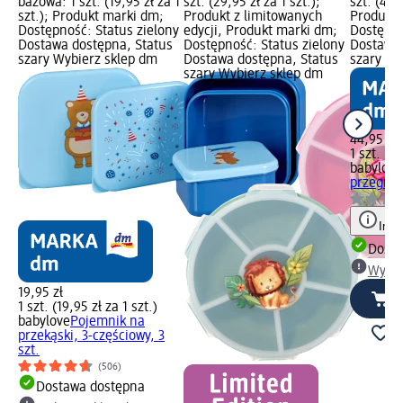
bazowa: 1 szt. (19,95 zł za 1
szt. (29,95 zł za 1 szt.);
szt. (44,9
szt.); Produkt marki dm;
Produkt z limitowanych
Produkt 
Dostępność: Status zielony
edycji, Produkt marki dm;
Dostępno
Dostawa dostępna, Status
Dostępność: Status zielony
Dostawa 
szary Wybierz sklep dm
Dostawa dostępna, Status
szary Wy
szary Wybierz sklep dm
44,95 zł
1 szt. (44
babylove
przegród
Info
Dosta
Wybie
19,95 zł
1 szt. (19,95 zł za 1 szt.)
babylove
Pojemnik na
przekąski, 3-częściowy, 3
szt.
(506)
Dostawa dostępna