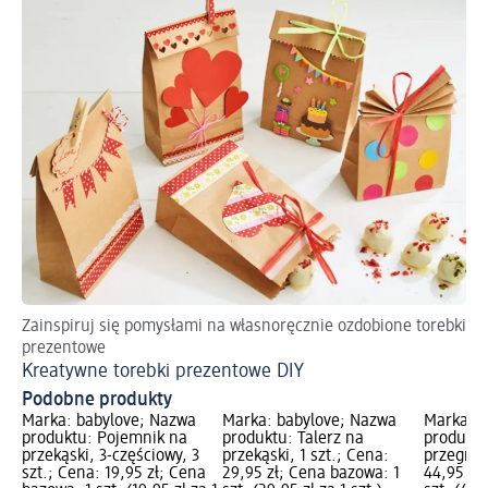
Zainspiruj się pomysłami na własnoręcznie ozdobione torebki
5 
prezentowe
My
Kreatywne torebki prezentowe DIY
Podobne produkty
Marka: babylove; Nazwa
Marka: babylove; Nazwa
Marka: b
produktu: Pojemnik na
produktu: Talerz na
produktu
przekąski, 3-częściowy, 3
przekąski, 1 szt.; Cena:
przegród
szt.; Cena: 19,95 zł; Cena
29,95 zł; Cena bazowa: 1
44,95 zł