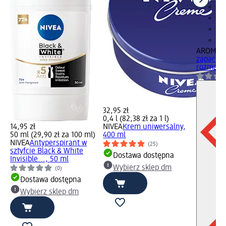
AROMA 
zapachow
rozmary
32,95 zł
0,4 l (82,38 zł za 1 l)
14,95 zł
NIVEA
Krem uniwersalny,
50 ml (29,90 zł za 100 ml)
400 ml
NIVEA
Antyperspirant w
(25)
sztyfcie Black & White
Dostawa dostępna
Invisible..., 50 ml
Wybierz sklep dm
(0)
Dostawa dostępna
Wybierz sklep dm