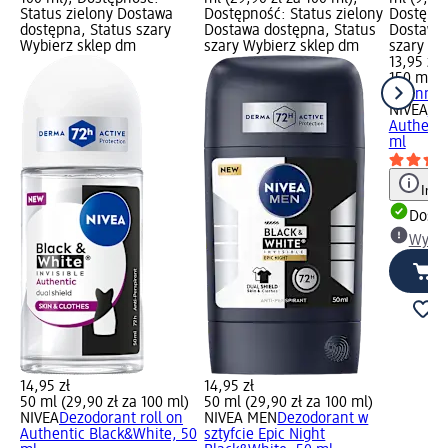
Status zielony Dostawa
Dostępność: Status zielony
Dostępno
dostępna, Status szary
Dostawa dostępna, Status
Dostawa 
Wybierz sklep dm
szary Wybierz sklep dm
szary Wy
13,95 zł
150 ml (9
+ 1 inny
NIVEA
De
Authenti
ml
Info
Dosta
Wybie
14,95 zł
14,95 zł
50 ml (29,90 zł za 100 ml)
50 ml (29,90 zł za 100 ml)
NIVEA
Dezodorant roll on
NIVEA MEN
Dezodorant w
Authentic Black&White, 50
sztyfcie Epic Night