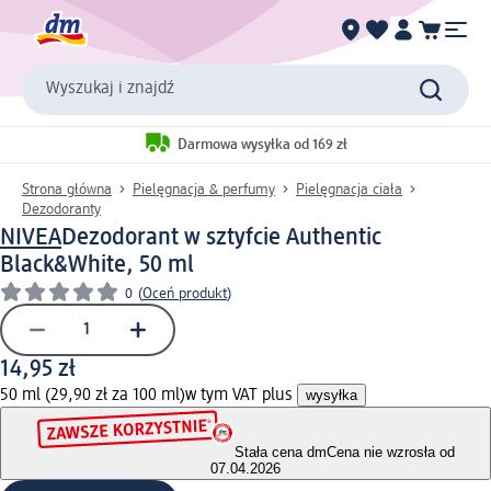
Wyszukaj i znajdź
Darmowa wysyłka od 169 zł
Strona główna
Pielęgnacja & perfumy
Pielęgnacja ciała
Dezodoranty
NIVEA
Dezodorant w sztyfcie Authentic
Black&White, 50 ml
0
(
Oceń produkt
)
14,95 zł
50 ml (29,90 zł za 100 ml)
w tym VAT plus
wysyłka
Stała cena dm
Cena nie wzrosła od
07.04.2026