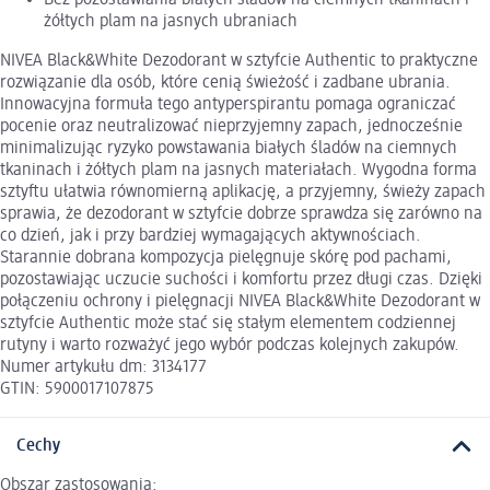
żółtych plam na jasnych ubraniach
NIVEA Black&White Dezodorant w sztyfcie Authentic to praktyczne
rozwiązanie dla osób, które cenią świeżość i zadbane ubrania.
Innowacyjna formuła tego antyperspirantu pomaga ograniczać
pocenie oraz neutralizować nieprzyjemny zapach, jednocześnie
minimalizując ryzyko powstawania białych śladów na ciemnych
tkaninach i żółtych plam na jasnych materiałach. Wygodna forma
sztyftu ułatwia równomierną aplikację, a przyjemny, świeży zapach
sprawia, że dezodorant w sztyfcie dobrze sprawdza się zarówno na
co dzień, jak i przy bardziej wymagających aktywnościach.
Starannie dobrana kompozycja pielęgnuje skórę pod pachami,
pozostawiając uczucie suchości i komfortu przez długi czas. Dzięki
połączeniu ochrony i pielęgnacji NIVEA Black&White Dezodorant w
sztyfcie Authentic może stać się stałym elementem codziennej
rutyny i warto rozważyć jego wybór podczas kolejnych zakupów.
Numer artykułu dm: 3134177
GTIN: 5900017107875
Cechy
Obszar zastosowania: