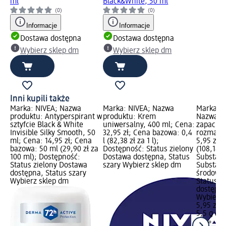
ml
Black&White, 50 ml
(0)
(0)
Informacje
Informacje
Dostawa dostępna
Dostawa dostępna
Wybierz sklep dm
Wybierz sklep dm
Inni kupili także
Marka: NIVEA; Nazwa
Marka: NIVEA; Nazwa
Marka: 
produktu: Antyperspirant w
produktu: Krem
Nazwa pr
sztyfcie Black & White
uniwersalny, 400 ml; Cena:
zapachow
Invisible Silky Smooth, 50
32,95 zł; Cena bazowa: 0,4
rozmaryn
ml; Cena: 14,95 zł; Cena
l (82,38 zł za 1 l);
5,95 zł;
bazowa: 50 ml (29,90 zł za
Dostępność: Status zielony
(108,18 z
100 ml); Dostępność:
Dostawa dostępna, Status
Substanc
Status zielony Dostawa
szary Wybierz sklep dm
Substanc
dostępna, Status szary
środowis
Wybierz sklep dm
Status z
dostępna
Wybierz 
5,95 zł
5,5 g (10