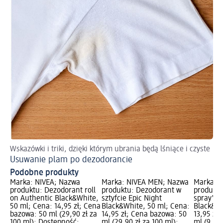
Wskazówki i triki, dzięki którym ubrania będą lśniące i czyste
Usuwanie plam po dezodorancie
Podobne produkty
Marka: NIVEA; Nazwa
Marka: NIVEA MEN; Nazwa
Marka: 
produktu: Dezodorant roll
produktu: Dezodorant w
produktu
on Authentic Black&White,
sztyfcie Epic Night
spray'u 
50 ml; Cena: 14,95 zł; Cena
Black&White, 50 ml; Cena:
Black&Wh
bazowa: 50 ml (29,90 zł za
14,95 zł; Cena bazowa: 50
13,95 zł
100 ml); Dostępność:
ml (29,90 zł za 100 ml);
ml (9,30 