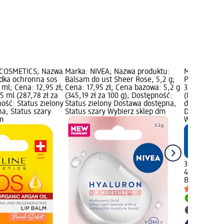
 COSMETICS; Nazwa
Marka: NIVEA; Nazwa produktu:
Marka: Bale
dka ochronna sos
Balsam do ust Sheer Rose, 5,2 g;
Pomadka do 
 ml; Cena: 12,95 zł;
Cena: 17,95 zł; Cena bazowa: 5,2 g
3,95 zł; Ce
5 ml (287,78 zł za
(345,19 zł za 100 g); Dostępność:
(82,29 zł za
ość: Status zielony
Status zielony Dostawa dostępna,
dm; Dostępn
a, Status szary
Status szary Wybierz sklep dm
Dostawa dos
m
Wybierz skl
3,95 zł
4,8 g (82,29
Balea
Pomadk
Dostawa
Wybierz 