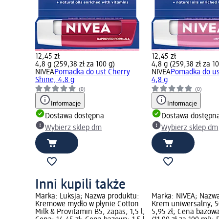
12,45 zł
12,45 zł
4,8 g (259,38 zł za 100 g)
4,8 g (259,38 zł za 1
NIVEA
Pomadka do ust Cherry
NIVEA
Pomadka do us
Shine, 4,8 g
4,8 g
(0)
(0)
Informacje
Informacje
Dostawa dostępna
Dostawa dostępn
Wybierz sklep dm
Wybierz sklep dm
Inni kupili także
Marka: Luksja; Nazwa produktu:
Marka: NIVEA; Nazwa
Kremowe mydło w płynie Cotton
Krem uniwersalny, 5
Milk & Provitamin B5, zapas, 1,5 l;
5,95 zł; Cena bazow