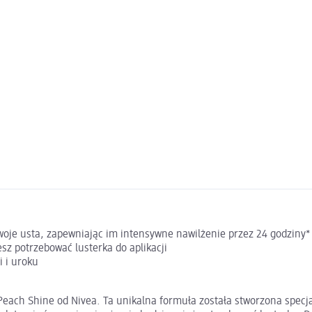
Twoje usta, zapewniając im intensywne nawilżenie przez 24 godziny*
sz potrzebować lusterka do aplikacji
i i uroku
ach Shine od Nivea. Ta unikalna formuła została stworzona specjal