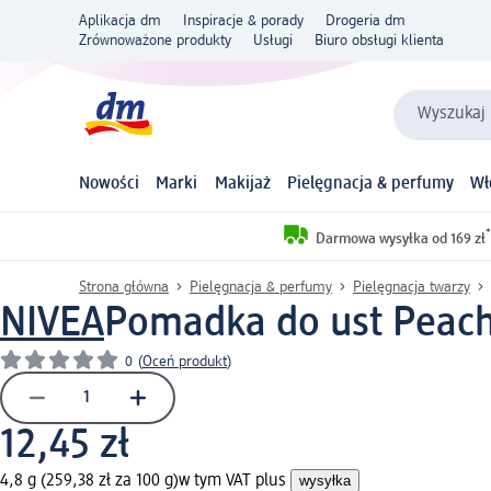
Aplikacja dm
Inspiracje & porady
Drogeria dm
Zrównoważone produkty
Usługi
Biuro obsługi klienta
Wyszukaj 
Nowości
Marki
Makijaż
Pielęgnacja & perfumy
Wł
*
Darmowa wysyłka od 169 zł
Strona główna
Pielęgnacja & perfumy
Pielęgnacja twarzy
NIVEA
Pomadka do ust Peach 
0
(
Oceń produkt
)
12,45 zł
4,8 g (259,38 zł za 100 g)
w tym VAT plus
wysyłka