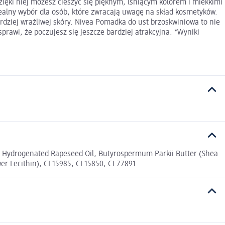
zięki niej możesz cieszyć się pięknym, lśniącym kolorem i miekkimi
dealny wybór dla osób, które zwracają uwagę na skład kosmetyków.
rdziej wrażliwej skóry. Nivea Pomadka do ust brzoskwiniowa to nie
 sprawi, że poczujesz się jeszcze bardziej atrakcyjna. *Wyniki
), Hydrogenated Rapeseed Oil, Butyrospermum Parkii Butter (Shea
r Lecithin), CI 15985, CI 15850, CI 77891