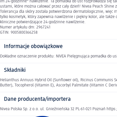
im 24-godzinne* nawilżenie. Ta pomadka do ust rozprowadza się tak
ustami, które można całować przez cały dzień! Nivea Peach Shine z
Tolerancja dla skóry została potwierdzona dermatologicznie, więc 
tylko kosmetyk, który zapewnia nawilżenie i piękny kolor, ale także 
kliniczne potwierdzające 24-godzinne nawilżenie.
Numer artykułu dm: 2967241
GTIN: 9005800366258
Informacje obowiązkowe
Dokładne oznaczenie produktu: NIVEA Pielęgnująca pomadka do ust
Składniki
Helianthus Annuus Hybrid Oil (Sunflower oil), Ricinus Communis S
Butter), Tocopherol (Vitamin E), Ascorbyl Palmitate (Vitamin C Deriv
Dane producenta/importera
Nivea Polska Sp. z o.o. ul. Gnieźnieńska 32 PL-61-021 Poznań https