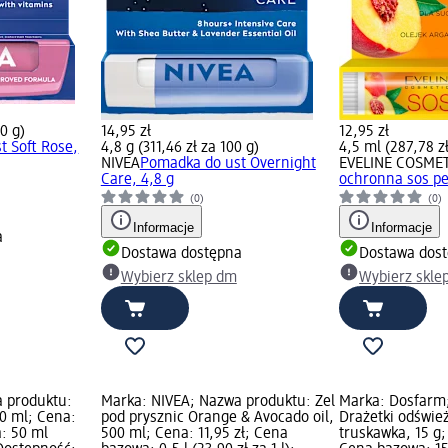
00 g)
14,95 zł
12,95 zł
t Soft Rose,
4,8 g (311,46 zł za 100 g)
4,5 ml (287,78 z
NIVEA
Pomadka do ust Overnight
EVELINE COSME
Care, 4,8 g
ochronna sos pe
(0)
(0)
Informacje
Informacje
a
Dostawa dostępna
Dostawa dos
Wybierz sklep dm
Wybierz skle
 produktu:
Marka: NIVEA; Nazwa produktu: Żel
Marka: Dosfarm
0 ml; Cena:
pod prysznic Orange & Avocado oil,
Drażetki odśwież
a: 50 ml
500 ml; Cena: 11,95 zł; Cena
truskawka, 15 g;