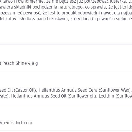
 łatwo i równomiernie, że nie będziesz już potrzebować lusterka. D
awiera składniki pochodzenia naturalnego, co sprawia, że jest to i
możesz mieć pewność, że jest to produkt odpowiedni nawet dla najba
delikatny i słodki zapach brzoskwini, który doda Ci pewności siebie i
 Peach Shine 4,8 g
eed Oil (Castor Oil), Helianthus Annuus Seed Cera (Sunflower Wax
ate), Helianthus Annuus Seed Oil (Sunflower oil), Lecithin (Sunflowe
://beiersdorf.com