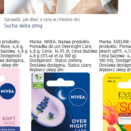
Sprawdź, jak dbać o cerę w chłodne dni
Sucha skóra zimą
 produktu:
Marka: NIVEA; Nazwa produktu:
Marka: EVELINE
Rose, 4,8 g;
Pomadka do ust Overnight Care,
produktu: Poma
 bazowa: 4,8 g
4,8 g; Cena: 14,95 zł; Cena bazowa:
peach spf15, 4,5
; Dostępność:
4,8 g (311,46 zł za 100 g);
Cena bazowa: 4,
awa dostępna,
Dostępność: Status zielony
100 ml); Dostępn
z sklep dm
Dostawa dostępna, Status szary
Dostawa dostępn
Wybierz sklep dm
Wybierz sklep d