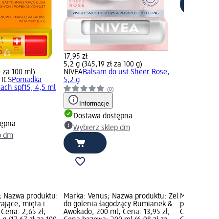
17,95 zł
5,2 g (345,19 zł za 100 g)
ł za 100 ml)
NIVEA
Balsam do ust Sheer Rose,
TICS
Pomadka
5,2 g
ach spf15, 4,5 ml
(0)
Informacje
Dostawa dostępna
tępna
Wybierz sklep dm
p dm
; Nazwa produktu:
Marka: Venus; Nazwa produktu: Żel
Marka: ble
ające, mięta i
do golenia łagodzący Rumianek &
produktu: P
 Cena: 2,65 zł;
Awokado, 200 ml; Cena: 13,95 zł;
Cool Water, 