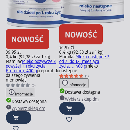
36,95 zł
36,95 zł
0,4 kg (92,38 zł za 1 kg)
0,4 kg (92,38 zł za 1 kg)
Mamilac
Mleko następne 2
Mamilac
Mleko odżywcze 3
od 7. do 12. miesiąca
powyżej 1. roku życia
życia..., 400 g
mleko
Premium, 400 g
preparat do
następne
dalszego żywienia
(1)
niemowląt
Informacje
(0)
Dostawa dostępna
Informacje
Wybierz sklep dm
Dostawa dostępna
Wybierz sklep dm