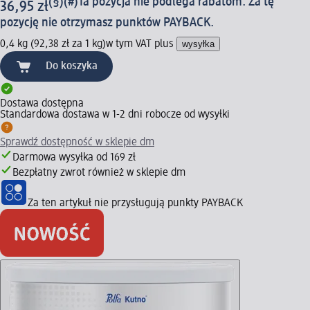
(§)(#)
Ta pozycja nie podlega rabatom. Za tę
36,95 zł
pozycję nie otrzymasz punktów PAYBACK.
0,4 kg (92,38 zł za 1 kg)
w tym VAT plus
wysyłka
Do koszyka
Dostawa dostępna
Standardowa dostawa w 1-2 dni robocze od wysyłki
Sprawdź dostępność w sklepie dm
Darmowa wysyłka od 169 zł
Bezpłatny zwrot również w sklepie dm
Za ten artykuł nie przysługują punkty PAYBACK