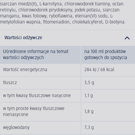
siarczan miedzi(II), L-karnityna, chlorowodorek tiaminy, octan
retinylu, chlorowodorek pirydoksyny, jodek potasu, siarczan
manganu, kwas foliowy, ryboflawina, elenian(VI) sodu, L-
metylofolian wapnia, fitomenadion, cholekalcyferol, D-biotyna.
Wartości odżywcze
Uśrednione informacje na temat
na 100 ml produktów
wartości odżywczych
gotowych do spożycia
Wartość energetyczna
284 kJ / 68 kcal
tłuszcz
3,5 g
w tym kwasy tłuszczowe nasycone
1,1 g
w tym proste kwasy tłuszczowe
1,8 g
nienasycone
węglowodany
7,3 g