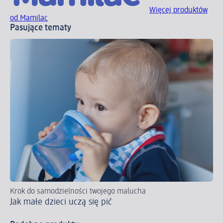
Więcej produktów
od Mamilac
Pasujące tematy
Krok do samodzielności twojego malucha
Ja
Jak małe dzieci uczą się pić
dz
Od