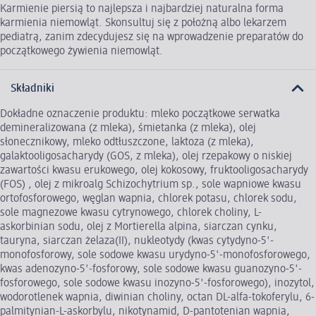
Karmienie piersią to najlepsza i najbardziej naturalna forma
karmienia niemowląt. Skonsultuj się z położną albo lekarzem
pediatrą, zanim zdecydujesz się na wprowadzenie preparatów do
początkowego żywienia niemowląt.
Składniki
Dokładne oznaczenie produktu: mleko początkowe serwatka
demineralizowana (z mleka), śmietanka (z mleka), olej
słonecznikowy, mleko odtłuszczone, laktoza (z mleka),
galaktooligosacharydy (GOS, z mleka), olej rzepakowy o niskiej
zawartości kwasu erukowego, olej kokosowy, fruktooligosacharydy
(FOS) , olej z mikroalg Schizochytrium sp., sole wapniowe kwasu
ortofosforowego, węglan wapnia, chlorek potasu, chlorek sodu,
sole magnezowe kwasu cytrynowego, chlorek choliny, L-
askorbinian sodu, olej z Mortierella alpina, siarczan cynku,
tauryna, siarczan żelaza(II), nukleotydy (kwas cytydyno-5'-
monofosforowy, sole sodowe kwasu urydyno-5'-monofosforowego,
kwas adenozyno-5'-fosforowy, sole sodowe kwasu guanozyno-5'-
fosforowego, sole sodowe kwasu inozyno-5'-fosforowego), inozytol,
wodorotlenek wapnia, diwinian choliny, octan DL-alfa-tokoferylu, 6-
palmitynian-L-askorbylu, nikotynamid, D-pantotenian wapnia,