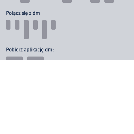
Połącz się z dm
Pobierz aplikację dm:
© 2026 dm-drogerie markt sp. z o.o.
Impressum
Polityka prywatności
Ogólne warunki handlowe
Odstąpienie od umowy w dm
Rozstrzyganie sporów
Zgłaszanie nieprawidłowości
Utylizacja sprzętu elektrycznego
Deklaracja w sprawie dostępności