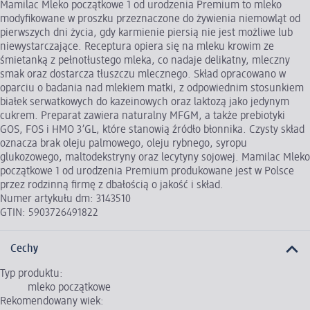
Mamilac Mleko początkowe 1 od urodzenia Premium to mleko
modyfikowane w proszku przeznaczone do żywienia niemowląt od
pierwszych dni życia, gdy karmienie piersią nie jest możliwe lub
niewystarczające. Receptura opiera się na mleku krowim ze
śmietanką z pełnotłustego mleka, co nadaje delikatny, mleczny
smak oraz dostarcza tłuszczu mlecznego. Skład opracowano w
oparciu o badania nad mlekiem matki, z odpowiednim stosunkiem
białek serwatkowych do kazeinowych oraz laktozą jako jedynym
cukrem. Preparat zawiera naturalny MFGM, a także prebiotyki
GOS, FOS i HMO 3’GL, które stanowią źródło błonnika. Czysty skład
oznacza brak oleju palmowego, oleju rybnego, syropu
glukozowego, maltodekstryny oraz lecytyny sojowej. Mamilac Mleko
początkowe 1 od urodzenia Premium produkowane jest w Polsce
przez rodzinną firmę z dbałością o jakość i skład.
Numer artykułu dm: 3143510
GTIN: 5903726491822
Cechy
Typ produktu:
mleko początkowe
Rekomendowany wiek: