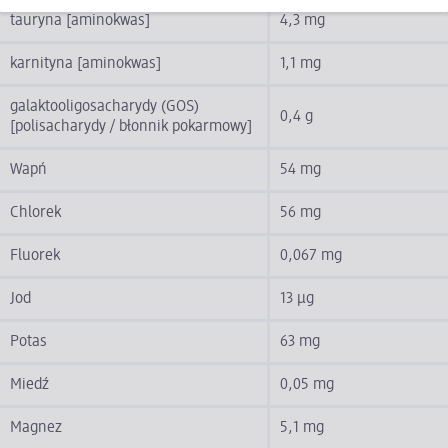
tauryna [aminokwas]
4,3 mg
karnityna [aminokwas]
1,1 mg
galaktooligosacharydy (GOS)
0,4 g
[polisacharydy / błonnik pokarmowy]
Wapń
54 mg
Chlorek
56 mg
Fluorek
0,067 mg
Jod
13 µg
Potas
63 mg
Miedź
0,05 mg
Magnez
5,1 mg