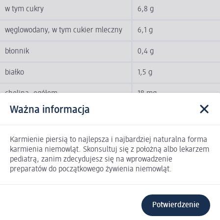
w tym cukry
6,8 g
węglowodany, w tym cukier mleczny
6,1 g
błonnik
0,4 g
białko
1,5 g
cholina, ogółem
18 mg
Ważna informacja
folian, ogółem
13 µg
inozytol
6 mg
Karmienie piersią to najlepsza i najbardziej naturalna forma
karmienia niemowląt. Skonsultuj się z położną albo lekarzem
kwasy LCP (długołańcuchowe
pediatrą, zanim zdecydujesz się na wprowadzenie
0,6 g
wielonienasycone kwasy tłuszczowe)
preparatów do początkowego żywienia niemowląt.
sód
30 mg
Potwierdzenie
nukleotyd
2,4 mg