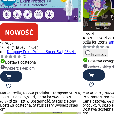
8,95 zł
16 szt. (0,56 zł za 1
bella for teens
Tam
18,95 zł
(0)
16 szt. (1,18 zł za 1 szt.)
o.b.
Tampony Extra Protect Super 5w1, 16 szt.
Informacje
(0)
Dostawa dostę
Dostawa dostępna
Wybierz sklep 
Wybierz sklep dm
Marka: bella; Nazwa produktu: Tampony SUPER,
Marka: o.b.; Naz
16 szt.; Cena: 5,95 zł; Cena bazowa: 16 szt.
ProComfort Normal 
(0,37 zł za 1 szt.); Dostępność: Status zielony
Cena bazowa: 64 sz
Dostawa dostępna, Status szary Wybierz sklep
produkty w sklepie
dm
Dostawa dostępna,
dm