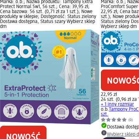
Marka: o.b.; Nazwa produktu: Tampony Extra
Marka: o.b.; Naz
Protect Normal 5w1, 56 szt.; Cena: 39,95 zł;
ProComfort Super 
Cena bazowa: 56 szt. (0,71 zł za 1 szt.); Nowe
22,95 zł; Cena bazo
produkty w sklepie; Dostępność: Status zielony
szt.); Nowe produk
Dostawa dostępna, Status szary Wybierz sklep
Status zielony Do
dm
Wybierz sklep dm
22,95 zł
24 szt. (0,96 zł za 
+ 1 inny rozmiar
o.b.
Tampony ProCo
szt.
(0)
Dostawa dostę
Wybierz sklep 