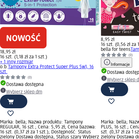
8,95 zł
16 szt. (0,56 zł za 1
bella for teens
Tam
18,95 zł
(0)
16 szt. (1,18 zł za 1 szt.)
+ 1 inny rozmiar
Informacje
o.b.
Tampony Extra Protect Super Plus 5w1, 16
szt.
Dostawa dostę
(0)
Wybierz sklep 
Dostawa dostępna
Wybierz sklep dm
Marka: bella; Nazwa produktu: Tampony
Marka: bella; Na
REGULAR, 16 szt.; Cena: 5,95 zł; Cena bazowa:
PLUS, 16 szt.; Cen
16 szt. (0,37 zł za 1 szt.); Dostępność: Status
szt. (0,37 zł za 1 
zielony Dostawa dostępna, Status szary Wybierz
zielony Dostawa d