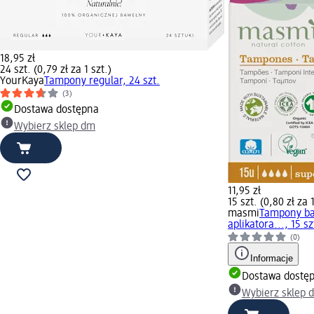
18,95 zł
24 szt. (0,79 zł za 1 szt.)
YourKaya
Tampony regular, 24 szt.
(3)
Dostawa dostępna
Wybierz sklep dm
11,95 zł
15 szt. (0,80 zł za 1
masmi
Tampony ba
aplikatora..., 15 sz
(0)
Informacje
Dostawa dostę
Wybierz sklep 