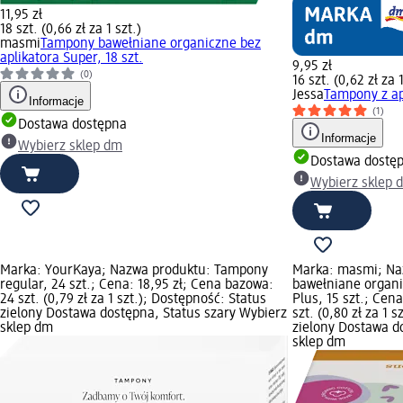
11,95 zł
18 szt. (0,66 zł za 1 szt.)
masmi
Tampony bawełniane organiczne bez
aplikatora Super, 18 szt.
9,95 zł
(0)
16 szt. (0,62 zł za 1
Jessa
Tampony z ap
Informacje
(1)
Dostawa dostępna
Informacje
Wybierz sklep dm
Dostawa dostę
Wybierz sklep 
Marka: YourKaya; Nazwa produktu: Tampony
Marka: masmi; Na
regular, 24 szt.; Cena: 18,95 zł; Cena bazowa:
bawełniane organi
24 szt. (0,79 zł za 1 szt.); Dostępność: Status
Plus, 15 szt.; Cen
zielony Dostawa dostępna, Status szary Wybierz
szt. (0,80 zł za 1 
sklep dm
zielony Dostawa d
sklep dm