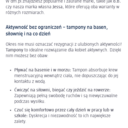
W dm.pl znajdziesz popularne i zaufane marki, takie jak
o.b.
czy nasza marka własna
Jessa
, które oferują oba warianty w
różnych rozmiarach.
Aktywność bez ograniczeń – tampony na basen,
siłownię i na co dzień
Okres nie musi oznaczać rezygnacji z ulubionych aktywności!
Tampony
to idealne rozwiązanie dla kobiet aktywnych. Dzięki
nim możesz bez obaw:
Pływać na basenie i w morzu:
Tampon absorbuje krew
menstruacyjną wewnątrz ciała, nie dopuszczając do jej
kontaktu z wodą.
Ćwiczyć na siłowni, biegać czy jeździć na rowerze:
Zapewniają pełną swobodę ruchów i są niewyczuwalne
podczas wysiłku.
Czuć się komfortowo przez cały dzień w pracy lub w
szkole:
Dyskrecja i niezawodność to ich największe
zalety.