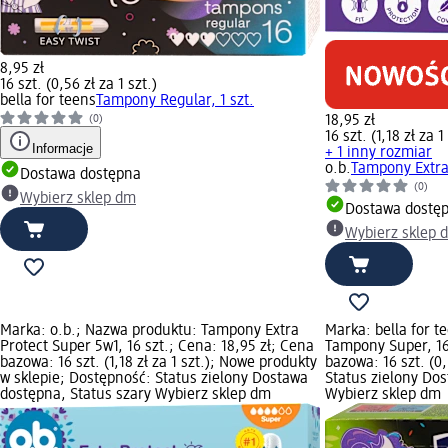
8,95 zł
16 szt. (0,56 zł za 1 szt.)
bella for teens
Tampony Regular, 1 szt.
18,95 zł
(0)
16 szt. (1,18 zł za 1
Informacje
+ 1 inny rozmiar
o.b.
Tampony Extra 
Dostawa dostępna
(0)
Wybierz sklep dm
Dostawa dostę
Wybierz sklep 
Marka: o.b.; Nazwa produktu: Tampony Extra
Marka: bella for 
Protect Super 5w1, 16 szt.; Cena: 18,95 zł; Cena
Tampony Super, 16 
bazowa: 16 szt. (1,18 zł za 1 szt.); Nowe produkty
bazowa: 16 szt. (0,
w sklepie; Dostępność: Status zielony Dostawa
Status zielony Do
dostępna, Status szary Wybierz sklep dm
Wybierz sklep dm