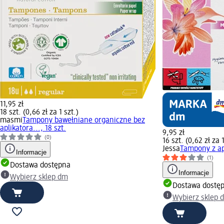
11,95 zł
18 szt. (0,66 zł za 1 szt.)
masmi
Tampony bawełniane organiczne bez
aplikatora..., 18 szt.
9,95 zł
(0)
16 szt. (0,62 zł za 1
Jessa
Tampony z ap
Informacje
(1)
Dostawa dostępna
Informacje
Wybierz sklep dm
Dostawa dostę
Wybierz sklep 