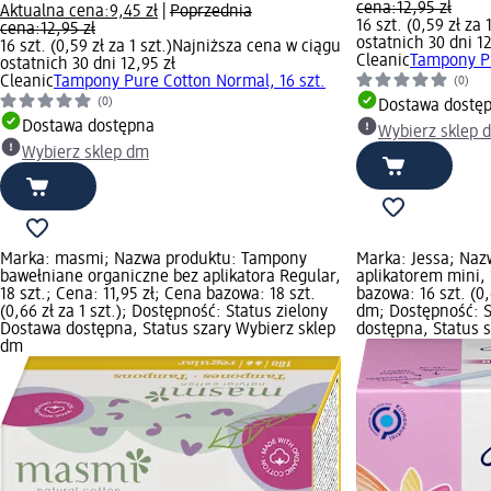
cena:
12,95 zł
Aktualna cena:
9,45 zł
|
Poprzednia
16 szt. (0,59 zł za 1
cena:
12,95 zł
ostatnich 30 dni 12
16 szt. (0,59 zł za 1 szt.)
Najniższa cena w ciągu
Cleanic
Tampony Pu
ostatnich 30 dni 12,95 zł
Cleanic
Tampony Pure Cotton Normal, 16 szt.
(0)
(0)
Dostawa dostę
Dostawa dostępna
Wybierz sklep 
Wybierz sklep dm
Marka: masmi; Nazwa produktu: Tampony
Marka: Jessa; Naz
bawełniane organiczne bez aplikatora Regular,
aplikatorem mini, 
18 szt.; Cena: 11,95 zł; Cena bazowa: 18 szt.
bazowa: 16 szt. (0,
(0,66 zł za 1 szt.); Dostępność: Status zielony
dm; Dostępność: S
Dostawa dostępna, Status szary Wybierz sklep
dostępna, Status 
dm