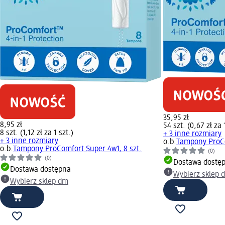
35,95 zł
8,95 zł
54 szt. (0,67 zł za 
8 szt. (1,12 zł za 1 szt.)
+ 3 inne rozmiary
+ 3 inne rozmiary
o.b.
Tampony ProCo
o.b.
Tampony ProComfort Super 4w1, 8 szt.
(0)
(0)
Dostawa dostę
Dostawa dostępna
Wybierz sklep 
Wybierz sklep dm