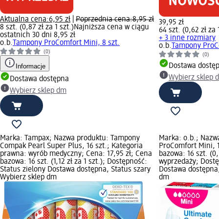
Aktualna cena:
6,95 zł
|
Poprzednia cena:
8,95 zł
39,95 zł
8 szt. (0,87 zł za 1 szt.)
Najniższa cena w ciągu
64 szt. (0,62 zł za 
ostatnich 30 dni 8,95 zł
+ 3 inne rozmiary
o.b.
Tampony ProComfort Mini, 8 szt.
o.b.
Tampony ProCo
(0)
(0)
Dostawa dostę
Informacje
Wybierz sklep 
Dostawa dostępna
Wybierz sklep dm
Marka: Tampax; Nazwa produktu: Tampony
Marka: o.b.; Naz
Compak Pearl Super Plus, 16 szt.; Kategoria
ProComfort Mini, 1
prawna: wyrób medyczny; Cena: 17,95 zł; Cena
bazowa: 16 szt. (0,
bazowa: 16 szt. (1,12 zł za 1 szt.); Dostępność:
wyprzedaży; Dostę
Status zielony Dostawa dostępna, Status szary
Dostawa dostępna,
Wybierz sklep dm
dm