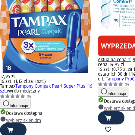
Aktualna cena:
11,
cena:
14,95 zł
16 szt. (0,75 zł za 1
ostatnich 30 dni 14
17,95 zł
o.b.
Tampony ProCo
16 szt. (1,12 zł za 1 szt.)
(0)
Tampax
Tampony Compak Pearl Super Plus, 16
szt.
wyrób medyczny
Informacje
(0)
Dostawa dostę
Informacje
Wybierz sklep 
Dostawa dostępna
Wybierz sklep dm