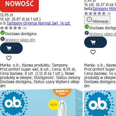
5,95 zł
16 szt. (0,37 zł za 1
bella
Tampony MINI,
(0)
13,95 zł
16 szt. (0,87 zł za 1 szt.)
Informacje
o.b.
Tampony Original Normal 2w1, 16 szt.
Dostawa dostę
(0)
Dostawa dostępna
Wybierz sklep 
Wybierz sklep dm
Marka: o.b.; Nazwa produktu: Tampony
Marka: o.b.; Naz
ProComfort Super 4w1, 8 szt.; Cena: 8,95 zł;
ProComfort Super 4
Cena bazowa: 8 szt. (1,12 zł za 1 szt.); Nowe
Cena bazowa: 54 sz
produkty w sklepie; Dostępność: Status zielony
produkty w sklepie
Dostawa dostępna, Status szary Wybierz sklep
Dostawa dostępna,
dm
dm