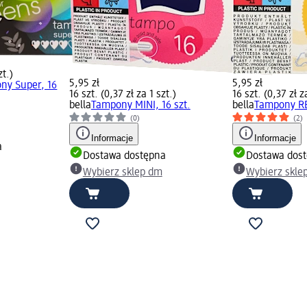
zt.)
5,95 zł
5,95 zł
ny Super, 16
16 szt. (0,37 zł za 1 szt.)
16 szt. (0,37 zł z
bella
Tampony MINI, 16 szt.
bella
Tampony RE
(0)
(2)
Informacje
Informacje
a
Dostawa dostępna
Dostawa dos
Wybierz sklep dm
Wybierz skle