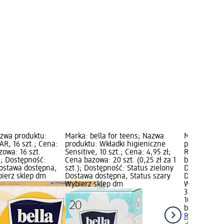
azwa produktu:
Marka: bella for teens; Nazwa
Marka: bell
R, 16 szt.; Cena:
produktu: Wkładki higieniczne
produktu: W
zowa: 16 szt.
Sensitive, 10 szt.; Cena: 4,95 zł;
Relax, 10 sz
.); Dostępność:
Cena bazowa: 20 szt. (0,25 zł za 1
bazowa: 10 sz
Dostawa dostępna,
szt.); Dostępność: Status zielony
Dostępność:
bierz sklep dm
Dostawa dostępna, Status szary
Dostawa dos
Wybierz sklep dm
Wybierz skl
3,65 zł
10 szt. (0,37
bella for te
Relax, 10 sz