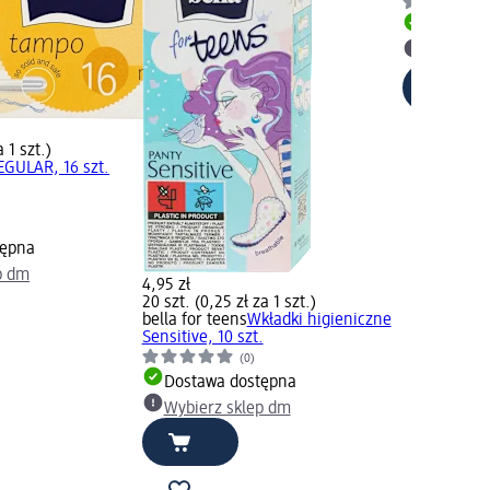
Dostawa
Wybierz 
a 1 szt.)
GULAR, 16 szt.
tępna
p dm
4,95 zł
20 szt. (0,25 zł za 1 szt.)
bella for teens
Wkładki higieniczne
Sensitive, 10 szt.
(0)
Dostawa dostępna
Wybierz sklep dm