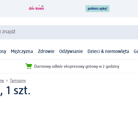
i znajdź
osy
Mężczyzna
Zdrowie
Odżywianie
Dzieci & niemowlęta
G
Darmowy odbiór ekspresowy gotowy w 2 godziny
jne
Tampony
 1 szt.