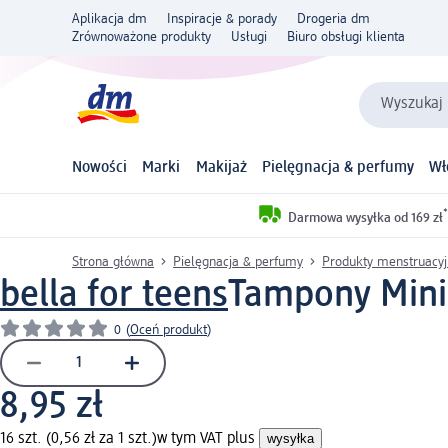
Aplikacja dm
Inspiracje & porady
Drogeria dm
Zrównoważone produkty
Usługi
Biuro obsługi klienta
Wyszukaj 
Nowości
Marki
Makijaż
Pielęgnacja & perfumy
Wł
*
Darmowa wysyłka od 169 zł
Strona główna
Pielęgnacja & perfumy
Produkty menstruacy
bella for teens
Tampony Mini,
0
(
Oceń produkt
)
8,95 zł
16 szt. (0,56 zł za 1 szt.)
w tym VAT plus
wysyłka