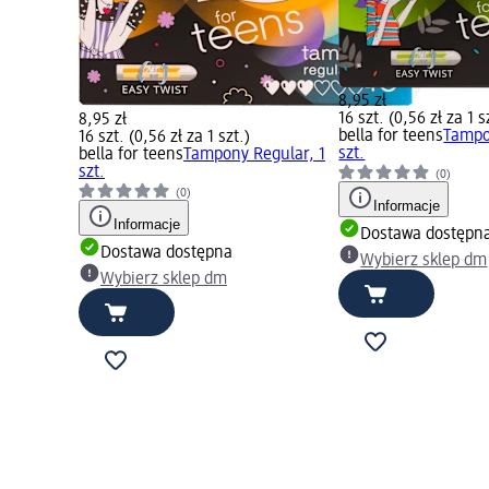
8,95 zł
16 szt. (0,56 zł za 1 s
8,95 zł
bella for teens
Tampo
16 szt. (0,56 zł za 1 szt.)
szt.
bella for teens
Tampony Regular, 1
szt.
(0)
(0)
Informacje
Informacje
Dostawa dostępn
Dostawa dostępna
Wybierz sklep dm
Wybierz sklep dm