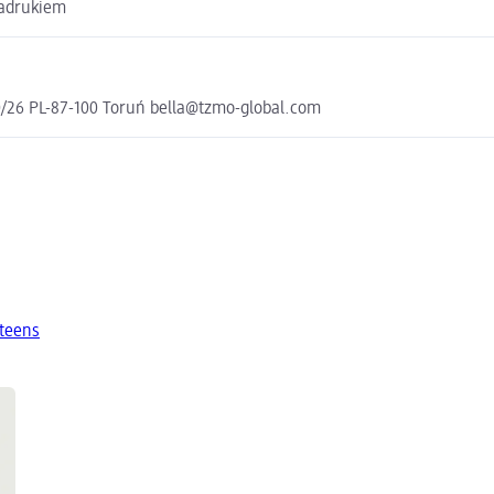
nadrukiem
0/26 PL-87-100 Toruń bella@tzmo-global.com
 teens