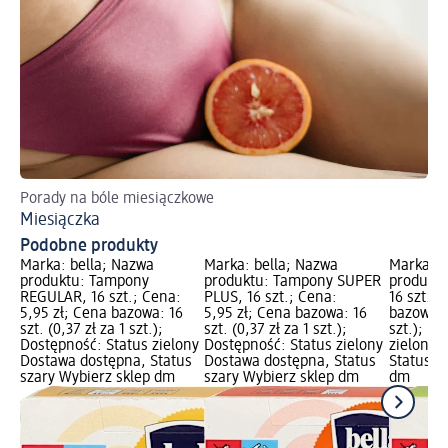
Porady na bóle miesiączkowe
Miesiączka
Podobne produkty
Marka: bella; Nazwa
Marka: bella; Nazwa
Marka: b
produktu: Tampony
produktu: Tampony SUPER
produkt
REGULAR, 16 szt.; Cena:
PLUS, 16 szt.; Cena:
16 szt.; 
5,95 zł; Cena bazowa: 16
5,95 zł; Cena bazowa: 16
bazowa: 1
szt. (0,37 zł za 1 szt.);
szt. (0,37 zł za 1 szt.);
szt.); D
Dostępność: Status zielony
Dostępność: Status zielony
zielony 
Dostawa dostępna, Status
Dostawa dostępna, Status
Status s
szary Wybierz sklep dm
szary Wybierz sklep dm
dm