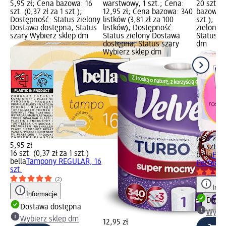
5,95 zł; Cena bazowa: 16
warstwowy, 1 szt.; Cena:
20 szt.; 
szt. (0,37 zł za 1 szt.);
12,95 zł; Cena bazowa: 340
bazowa: 2
Dostępność: Status zielony
listków (3,81 zł za 100
szt.); D
Dostawa dostępna, Status
listków); Dostępność:
zielony 
szary Wybierz sklep dm
Status zielony Dostawa
Status s
dostępna, Status szary
dm
Wybierz sklep dm
6,35 zł
5,95 zł
20 szt. (0
16 szt. (0,37 zł za 1 szt.)
bella
Pod
bella
Tampony REGULAR, 16
Perfecta
szt.
(2)
Info
Informacje
Dosta
Dostawa dostępna
Wybie
Wybierz sklep dm
12,95 zł