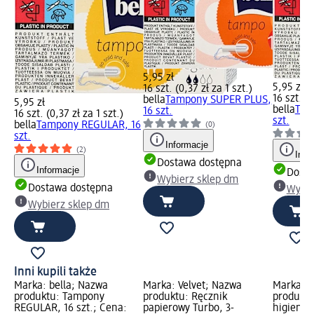
5,95 zł
5,95 zł
16 szt. (0,37 zł za 1 szt.)
16 szt. (0
bella
Tampony SUPER PLUS,
5,95 zł
bella
Tam
16 szt.
16 szt. (0,37 zł za 1 szt.)
szt.
bella
Tampony REGULAR, 16
(0)
szt.
Informacje
(2)
Info
Dostawa dostępna
Informacje
Dosta
Wybierz sklep dm
Dostawa dostępna
Wybie
Wybierz sklep dm
Inni kupili także
Marka: bella; Nazwa
Marka: Velvet; Nazwa
Marka: b
produktu: Tampony
produktu: Ręcznik
produktu
REGULAR, 16 szt.; Cena:
papierowy Turbo, 3-
higienic