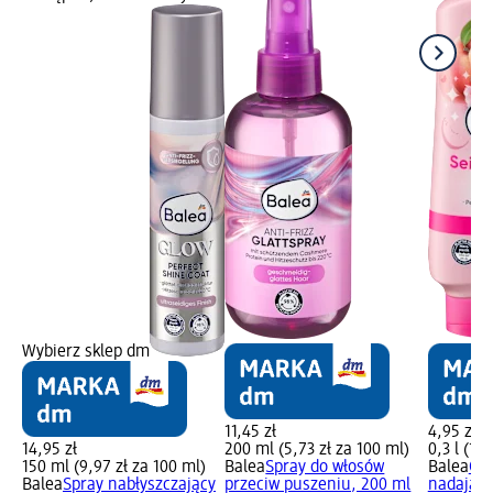
Wybierz sklep dm
11,45 zł
4,95 zł
14,95 zł
200 ml (5,73 zł za 100 ml)
0,3 l (16,
150 ml (9,97 zł za 100 ml)
Balea
Spray do włosów
Balea
Od
Balea
Spray nabłyszczający
przeciw puszeniu, 200 ml
nadająca