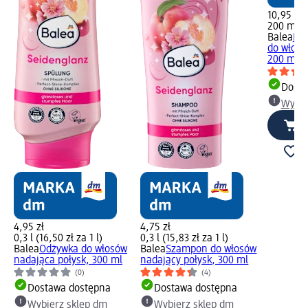
10,95 zł
200 ml (5
Balea
Naw
do włosó
200 ml
Dosta
Wybie
4,95 zł
4,75 zł
0,3 l (16,50 zł za 1 l)
0,3 l (15,83 zł za 1 l)
Balea
Odżywka do włosów
Balea
Szampon do włosów
nadająca połysk, 300 ml
nadający połysk, 300 ml
(0)
(4)
Dostawa dostępna
Dostawa dostępna
Wybierz sklep dm
Wybierz sklep dm