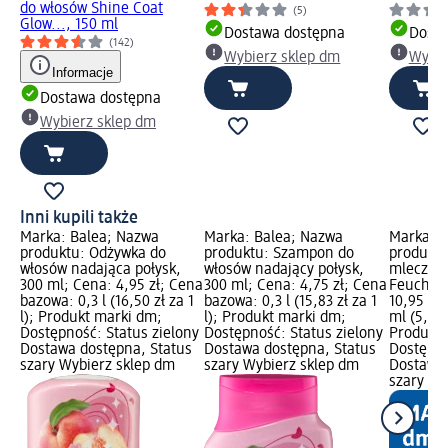
do włosów Shine Coat
(5)
Glow..., 150 ml
Dostawa dostępna
Dosta
(142)
Wybierz sklep dm
Wybie
Informacje
Dostawa dostępna
Wybierz sklep dm
Inni kupili także
Marka: Balea; Nazwa
Marka: Balea; Nazwa
Marka: B
produktu: Odżywka do
produktu: Szampon do
produktu
włosów nadająca połysk,
włosów nadający połysk,
mleczko 
300 ml; Cena: 4,95 zł; Cena
300 ml; Cena: 4,75 zł; Cena
Feuchtig
bazowa: 0,3 l (16,50 zł za 1
bazowa: 0,3 l (15,83 zł za 1
10,95 zł
l); Produkt marki dm;
l); Produkt marki dm;
ml (5,48 
Dostępność: Status zielony
Dostępność: Status zielony
Produkt 
Dostawa dostępna, Status
Dostawa dostępna, Status
Dostępno
szary Wybierz sklep dm
szary Wybierz sklep dm
Dostawa 
szary Wy