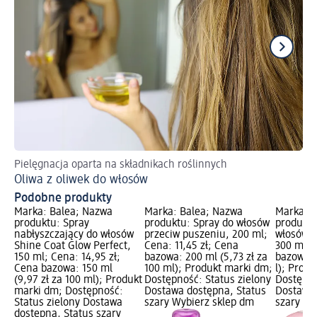
Pielęgnacja oparta na składnikach roślinnych
Po
Oliwa z oliwek do włosów
Ja
Podobne produkty
Marka: Balea; Nazwa
Marka: Balea; Nazwa
Marka: B
produktu: Spray
produktu: Spray do włosów
produktu
nabłyszczający do włosów
przeciw puszeniu, 200 ml;
włosów n
Shine Coat Glow Perfect,
Cena: 11,45 zł; Cena
300 ml; 
150 ml; Cena: 14,95 zł;
bazowa: 200 ml (5,73 zł za
bazowa: 0
Cena bazowa: 150 ml
100 ml); Produkt marki dm;
l); Prod
(9,97 zł za 100 ml); Produkt
Dostępność: Status zielony
Dostępno
marki dm; Dostępność:
Dostawa dostępna, Status
Dostawa 
Status zielony Dostawa
szary Wybierz sklep dm
szary Wy
dostępna, Status szary