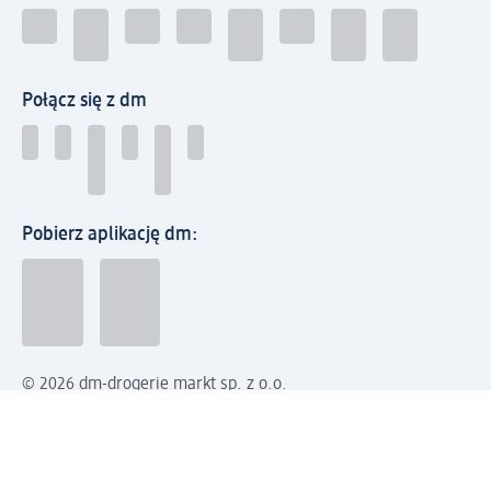
Połącz się z dm
Pobierz aplikację dm:
© 2026 dm-drogerie markt sp. z o.o.
Impressum
Polityka prywatności
Ogólne warunki handlowe
Odstąpienie od umowy w dm
Rozstrzyganie sporów
Zgłaszanie nieprawidłowości