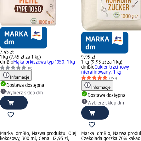
7,45 zł
1 kg (7,45 zł za 1 kg)
9,95 zł
dmBio
Mąka orkiszowa typ 1050, 1 kg
1 kg (9,95 zł za 1 kg)
dmBio
Cukier trzcinowy
(0)
nierafinowany, 1 kg
Informacje
(153)
Dostawa dostępna
Informacje
Wybierz sklep dm
Dostawa dostępna
Wybierz sklep dm
Marka: dmBio; Nazwa produktu: Olej
Marka: dmBio; Nazwa produ
kokosowy, 300 ml; Cena: 12,95 zł;
Czekolada gorzka 70% kakao,