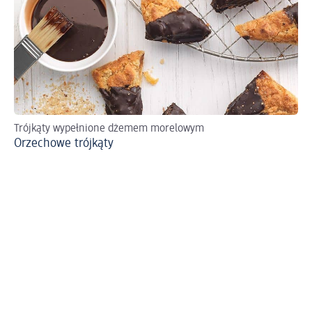
Trójkąty wypełnione dżemem morelowym
Ci
Orzechowe trójkąty
We