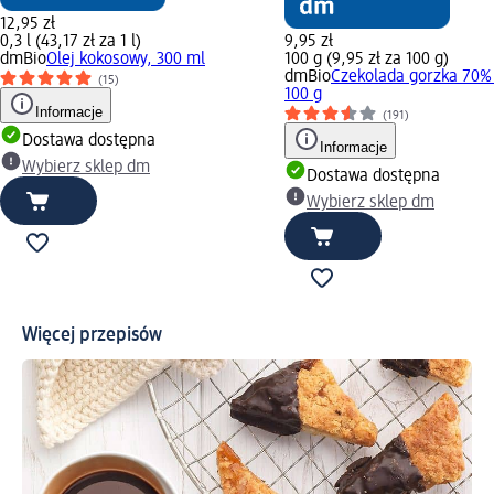
12,95 zł
0,3 l (43,17 zł za 1 l)
9,95 zł
dmBio
Olej kokosowy, 300 ml
100 g (9,95 zł za 100 g)
dmBio
Czekolada gorzka 70%
(15)
100 g
Informacje
(191)
Dostawa dostępna
Informacje
Wybierz sklep dm
Dostawa dostępna
Wybierz sklep dm
Więcej przepisów