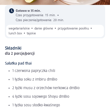
Gotowe w 35 min.
Czas przygotowania: 15 min.
•
Czas pieczenia/gotowania: 20 min.
•
•
•
wegetariańskie
danie główne
przygotowanie posiłku
•
lunch box
tajskie
Składniki
dla 2 porcje/porcji
Sałatka pad thai
1 czerwona papryczka chili
1 łyżka soku z imbiru dmBio
2 łyżki musu z orzechów nerkowca dmBio
4 łyżki sosu sojowego Shoyu dmBio
1 łyżka sosu słodko-kwaśnego