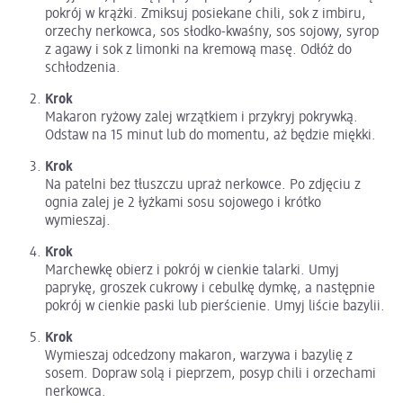
pokrój w krążki. Zmiksuj posiekane chili, sok z imbiru,
orzechy nerkowca, sos słodko-kwaśny, sos sojowy, syrop
z agawy i sok z limonki na kremową masę. Odłóż do
schłodzenia.
Krok
Makaron ryżowy zalej wrzątkiem i przykryj pokrywką.
Odstaw na 15 minut lub do momentu, aż będzie miękki.
Krok
Na patelni bez tłuszczu upraż nerkowce. Po zdjęciu z
ognia zalej je 2 łyżkami sosu sojowego i krótko
wymieszaj.
Krok
Marchewkę obierz i pokrój w cienkie talarki. Umyj
paprykę, groszek cukrowy i cebulkę dymkę, a następnie
pokrój w cienkie paski lub pierścienie. Umyj liście bazylii.
Krok
Wymieszaj odcedzony makaron, warzywa i bazylię z
sosem. Dopraw solą i pieprzem, posyp chili i orzechami
nerkowca.