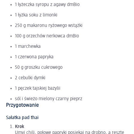
1 łyżeczka syropu z agawy dmBio
1 łyżka soku z limonki
250 g makaronu ryżowego wstążki
100 g orzechów nerkowca dmBio
1 marchewka
1 czerwona papryka
50 g groszku cukrowego
2 cebulki dymki
1 pęczek tajskiej bazylii
sól i świeżo mielony czarny pieprz
Przygotowanie
Sałatka pad thai
Krok
Umyj chili, połowę papryki posiekaj na drobno, a resztę