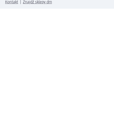
Kontakt
Znajdź sklepy dm
Metody płatności
Połącz się z dm
Pobierz aplikację dm:
© 2026 dm-drogerie markt sp. z o.o.