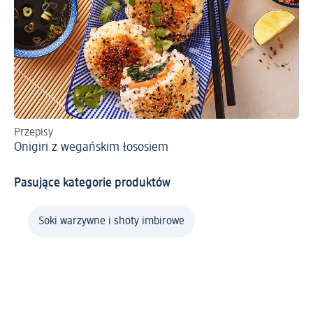
Przepisy
Pr
Onigiri z wegańskim łososiem
Pi
Pasujące kategorie produktów
Soki warzywne i shoty imbirowe