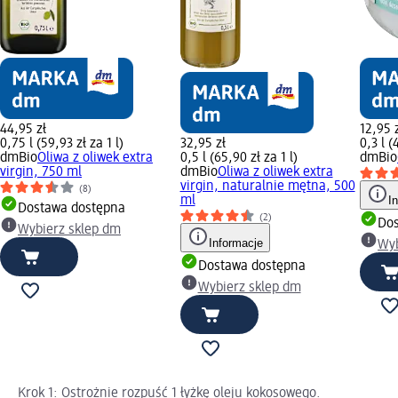
44,95 zł
12,95 
0,75 l (59,93 zł za 1 l)
32,95 zł
0,3 l (
dmBio
Oliwa z oliwek extra
0,5 l (65,90 zł za 1 l)
dmBio
virgin, 750 ml
dmBio
Oliwa z oliwek extra
virgin, naturalnie mętna, 500
(8)
ml
I
Dostawa dostępna
(2)
Dos
Wybierz sklep dm
Informacje
Wyb
Dostawa dostępna
Wybierz sklep dm
Krok 1: Ostrożnie rozpuść 1 łyżkę oleju kokosowego.