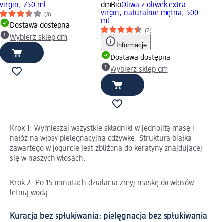
virgin, 750 ml
dmBio
Oliwa z oliwek extra
virgin, naturalnie mętna, 500
(8)
ml
Dostawa dostępna
(2)
Wybierz sklep dm
Informacje
Dostawa dostępna
Wybierz sklep dm
Krok 1: Wymieszaj wszystkie składniki w jednolitą masę i
nałóż na włosy pielęgnacyjną odżywkę. Struktura białka
zawartego w jogurcie jest zbliżona do keratyny znajdującej
się w naszych włosach.
Krok 2: Po 15 minutach działania zmyj maskę do włosów
letnią wodą.
Kuracja bez spłukiwania: pielęgnacja bez spłukiwania