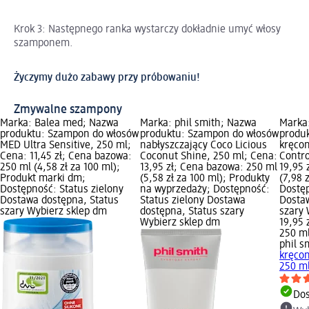
Krok 3: Następnego ranka wystarczy dokładnie umyć włosy
szamponem.
Życzymy dużo zabawy przy próbowaniu!
Zmywalne szampony
Marka: Balea med; Nazwa
Marka: phil smith; Nazwa
Marka:
produktu: Szampon do włosów
produktu: Szampon do włosów
produ
MED Ultra Sensitive, 250 ml;
nabłyszczający Coco Licious
kręcon
Cena: 11,45 zł; Cena bazowa:
Coconut Shine, 250 ml; Cena:
Contro
250 ml (4,58 zł za 100 ml);
13,95 zł; Cena bazowa: 250 ml
19,95 
Produkt marki dm;
(5,58 zł za 100 ml); Produkty
(7,98 
Dostępność: Status zielony
na wyprzedaży; Dostępność:
Dostęp
Dostawa dostępna, Status
Status zielony Dostawa
Dosta
szary Wybierz sklep dm
dostępna, Status szary
szary 
Wybierz sklep dm
19,95 
250 ml
phil s
kręcon
250 m
Dos