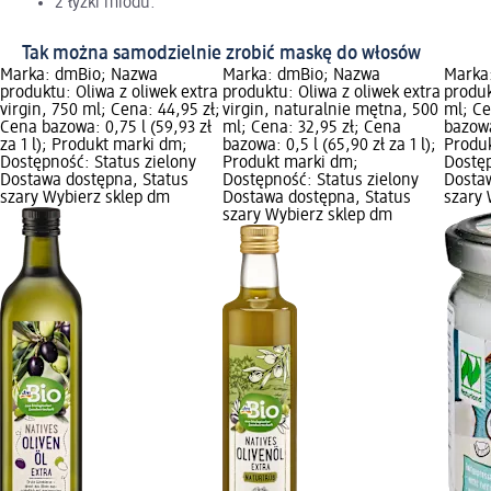
2 łyżki miodu.
Tak można samodzielnie zrobić maskę do włosów
Marka: dmBio; Nazwa
Marka: dmBio; Nazwa
Marka
produktu: Oliwa z oliwek extra
produktu: Oliwa z oliwek extra
produk
virgin, 750 ml; Cena: 44,95 zł;
virgin, naturalnie mętna, 500
ml; Ce
Cena bazowa: 0,75 l (59,93 zł
ml; Cena: 32,95 zł; Cena
bazowa:
za 1 l); Produkt marki dm;
bazowa: 0,5 l (65,90 zł za 1 l);
Produ
Dostępność: Status zielony
Produkt marki dm;
Dostęp
Dostawa dostępna, Status
Dostępność: Status zielony
Dosta
szary Wybierz sklep dm
Dostawa dostępna, Status
szary 
szary Wybierz sklep dm