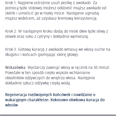
Krok 1: Najpierw ostrożnie usuń pestkę z awokado. Za
pomocą łyżki stołowej możesz oddzielić miąższ awokado od
skórki i umieścić go w małej misce. Następnie ugniataj
miąższ widelcem, aż uzyskasz kremową konsystencję.
Krok 2: W następnym kroku dodaj do miski dwie łyżki oliwy z
oliwek oraz soku z cytryny i dokładnie wymieszaj.
Krok 3: Gotową kurację z awokado wmasuj we włosy suche na
długości i końcach (pomijając skórę głowy).
Wskazówka
: Wystarczy zawinąć włosy w ręcznik na 30 minut.
Powstałe w ten sposób ciepło wspoże wchłanianie
składników odżywczych do wnętrza włosa. Następnie
dokładnie spłucz odżywkę ciepłą wodą.
Regeneracja rozdwojonych końcówek i ​nawilżanie o
wakacyjnym charakterze: Kokosowo-oliwkowa kuracja do
włosów