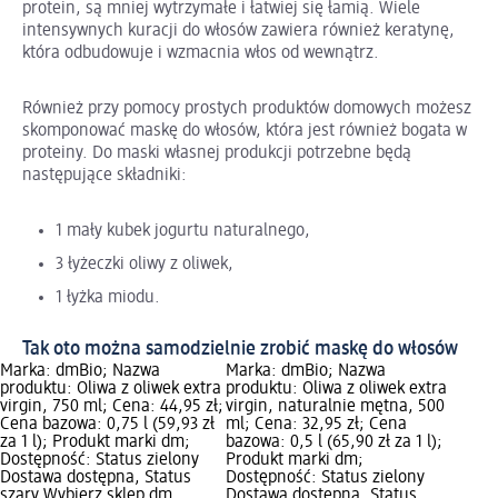
protein, są mniej wytrzymałe i łatwiej się łamią. Wiele
intensywnych kuracji do włosów zawiera również keratynę,
która odbudowuje i wzmacnia włos od wewnątrz.
Również przy pomocy prostych produktów domowych możesz
skomponować maskę do włosów, która jest również bogata w
proteiny. Do maski własnej produkcji potrzebne będą
następujące składniki:
1 mały kubek jogurtu naturalnego,
3 łyżeczki oliwy z oliwek,
1 łyżka miodu.
Tak oto można samodzielnie zrobić maskę do włosów
Marka: dmBio; Nazwa
Marka: dmBio; Nazwa
produktu: Oliwa z oliwek extra
produktu: Oliwa z oliwek extra
virgin, 750 ml; Cena: 44,95 zł;
virgin, naturalnie mętna, 500
Cena bazowa: 0,75 l (59,93 zł
ml; Cena: 32,95 zł; Cena
za 1 l); Produkt marki dm;
bazowa: 0,5 l (65,90 zł za 1 l);
Dostępność: Status zielony
Produkt marki dm;
Dostawa dostępna, Status
Dostępność: Status zielony
szary Wybierz sklep dm
Dostawa dostępna, Status