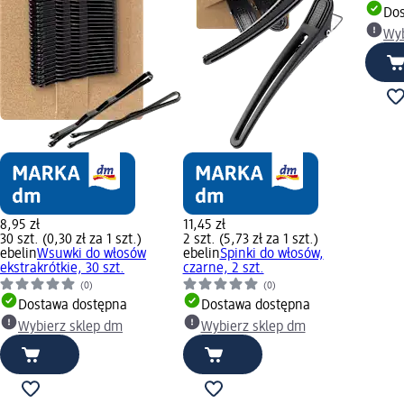
Dos
Wyb
8,95 zł
11,45 zł
30 szt. (0,30 zł za 1 szt.)
2 szt. (5,73 zł za 1 szt.)
ebelin
Wsuwki do włosów
ebelin
Spinki do włosów,
ekstrakrótkie, 30 szt.
czarne, 2 szt.
(0)
(0)
Dostawa dostępna
Dostawa dostępna
Wybierz sklep dm
Wybierz sklep dm