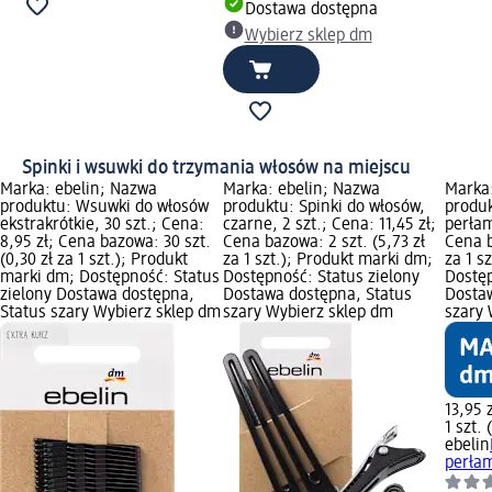
Dostawa dostępna
Wybierz sklep dm
Spinki i wsuwki do trzymania włosów na miejscu
Marka: ebelin; Nazwa
Marka: ebelin; Nazwa
Marka:
produktu: Wsuwki do włosów
produktu: Spinki do włosów,
produk
ekstrakrótkie, 30 szt.; Cena:
czarne, 2 szt.; Cena: 11,45 zł;
perłam
8,95 zł; Cena bazowa: 30 szt.
Cena bazowa: 2 szt. (5,73 zł
Cena b
(0,30 zł za 1 szt.); Produkt
za 1 szt.); Produkt marki dm;
za 1 s
marki dm; Dostępność: Status
Dostępność: Status zielony
Dostęp
zielony Dostawa dostępna,
Dostawa dostępna, Status
Dosta
Status szary Wybierz sklep dm
szary Wybierz sklep dm
szary 
13,95 z
1 szt. 
ebelin
perłam