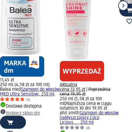
Wyb
11,45 zł
250 ml (4,58 zł za 100 ml)
Aktualna
Balea med
Szampon do włosów
cena:
13,95 zł
|
Poprzednia
MED Ultra Sensitive, 250 ml
cena:
19,95 zł
250 ml (5,58 zł za 100
(3)
ml)
Najniższa cena w ciągu
Dostawa dostępna
ostatnich 30 dni 19,95 zł
phil smith
Szampon do włosów
Wybierz sklep dm
nabłyszczający Coco
Licious..., 250 ml
(0)