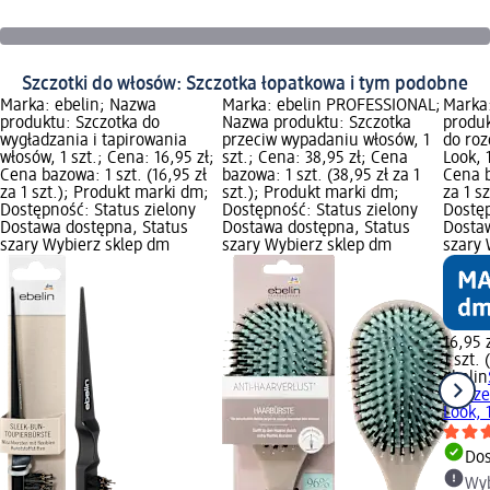
Szczotki do włosów: Szczotka łopatkowa i tym podobne
Marka: ebelin; Nazwa
Marka: ebelin PROFESSIONAL;
Marka:
produktu: Szczotka do
Nazwa produktu: Szczotka
produk
wygładzania i tapirowania
przeciw wypadaniu włosów, 1
do roz
włosów, 1 szt.; Cena: 16,95 zł;
szt.; Cena: 38,95 zł; Cena
Look, 
Cena bazowa: 1 szt. (16,95 zł
bazowa: 1 szt. (38,95 zł za 1
Cena b
za 1 szt.); Produkt marki dm;
szt.); Produkt marki dm;
za 1 s
Dostępność: Status zielony
Dostępność: Status zielony
Dostęp
Dostawa dostępna, Status
Dostawa dostępna, Status
Dosta
szary Wybierz sklep dm
szary Wybierz sklep dm
szary 
16,95 
1 szt. 
ebelin
rozcz
Look, 1
Dos
Wyb