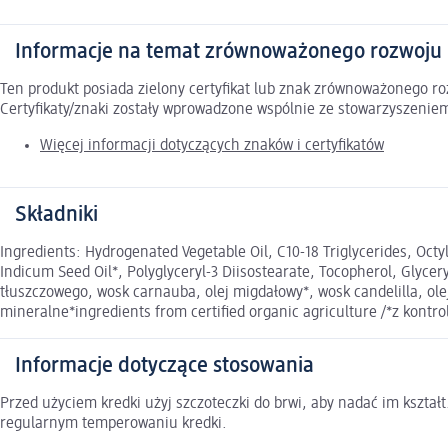
Informacje na temat zrównoważonego rozwoju
Ten produkt posiada zielony certyfikat lub znak zrównoważonego 
Certyfikaty/znaki zostały wprowadzone wspólnie ze stowarzyszeni
Więcej informacji dotyczących znaków i certyfikatów
Składniki
Ingredients: Hydrogenated Vegetable Oil, C10-18 Triglycerides, Oct
Indicum Seed Oil*, Polyglyceryl-3 Diisostearate, Tocopherol, Glycer
tłuszczowego, wosk carnauba, olej migdałowy*, wosk candelilla, olej
mineralne*ingredients from certified organic agriculture /*z kontr
Informacje dotyczące stosowania
Przed użyciem kredki użyj szczoteczki do brwi, aby nadać im kształt
regularnym temperowaniu kredki.