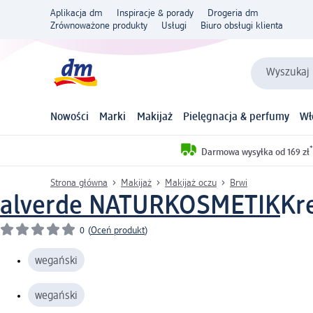
Aplikacja dm
Inspiracje & porady
Drogeria dm
Zrównoważone produkty
Usługi
Biuro obsługi klienta
Wyszukaj 
Nowości
Marki
Makijaż
Pielęgnacja & perfumy
Wł
*
Darmowa wysyłka od 169 zł
Strona główna
Makijaż
Makijaż oczu
Brwi
alverde NATURKOSMETIK
Kr
0
(
Oceń produkt
)
wegański
wegański