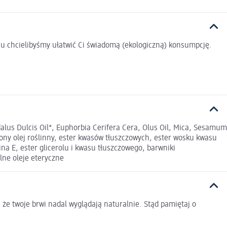
u chcielibyśmy ułatwić Ci świadomą (ekologiczną) konsumpcję.
dalus Dulcis Oil*, Euphorbia Cerifera Cera, Olus Oil, Mica, Sesamum
niony olej roślinny, ester kwasów tłuszczowych, ester wosku kwasu
ina E, ester glicerolu i kwasu tłuszczowego, barwniki
lne oleje eteryczne
, że twoje brwi nadal wyglądają naturalnie. Stąd pamiętaj o