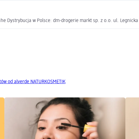
e Dystrybucja w Polsce: dm-drogerie markt sp. z o.o. ul. Legnick
któw od alverde NATURKOSMETIK