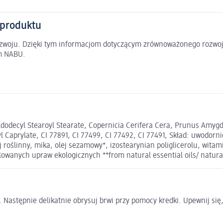
 produktu
rozwoju. Dzięki tym informacjom dotyczącym zrównoważonego rozwoj
em NABU.
yldodecyl Stearoyl Stearate, Copernicia Cerifera Cera, Prunus Amyg
yl Caprylate, CI 77891, CI 77499, CI 77492, CI 77491, Skład: uwodor
 roślinny, mika, olej sezamowy*, izostearynian poliglicerolu, witam
olowanych upraw ekologicznych **from natural essential oils/ natura
. Następnie delikatnie obrysuj brwi przy pomocy kredki. Upewnij się