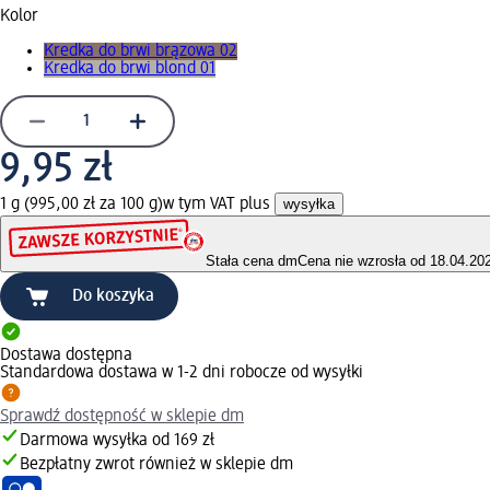
Kolor
Kredka do brwi brązowa 02
Kredka do brwi blond 01
9,95 zł
1 g (995,00 zł za 100 g)
w tym VAT plus
wysyłka
Stała cena dm
Cena nie wzrosła od 18.04.20
Do koszyka
Dostawa dostępna
Standardowa dostawa w 1-2 dni robocze od wysyłki
Sprawdź dostępność w sklepie dm
Darmowa wysyłka od 169 zł
Bezpłatny zwrot również w sklepie dm