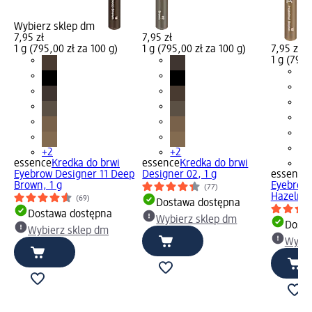
Wybierz sklep dm
7,95 zł
7,95 zł
1 g (795,00 zł za 100 g)
1 g (795,00 zł za 100 g)
7,95 zł
1 g (795,
+2
+2
essence
Kredka do brwi
essence
Kredka do brwi
+2
Eyebrow Designer 11 Deep
Designer 02, 1 g
essence
Brown, 1 g
Eyebrow 
(77)
Hazelnut
(69)
Dostawa dostępna
Dostawa dostępna
Wybierz sklep dm
Dosta
Wybierz sklep dm
Wybie