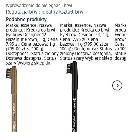
Wprowadzenie do pielęgnacji brwi
Po
Regulacja brwi: idealny kształt brwi
Ja
Podobne produkty
Marka: essence; Nazwa
Marka: essence; Nazwa
Marka: 
produktu: Kredka do brwi
produktu: Kredka do brwi
produktu
Eyebrow Designer 12
Eyebrow Designer 01, 1 g;
Eyebrow 
Hazelnut Brown, 1 g; Cena:
Cena: 7,95 zł; Cena
Brown, 1 
7,95 zł; Cena bazowa: 1 g
bazowa: 1 g (795,00 zł za
Cena baz
(795,00 zł za 100 g);
100 g); Dostępność: Status
za 100 g
Dostępność: Status zielony
zielony Dostawa dostępna,
Status z
Dostawa dostępna, Status
Status szary Wybierz sklep
dostępna
szary Wybierz sklep dm