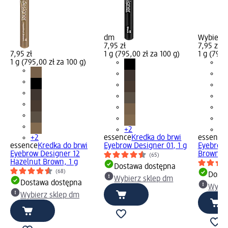
dm
Wybierz 
7,95 zł
7,95 zł
7,95 zł
1 g (795,00 zł za 100 g)
1 g (795,
1 g (795,00 zł za 100 g)
+2
+2
+2
essence
Kredka do brwi
essence
essence
Kredka do brwi
Eyebrow Designer 01, 1 g
Eyebrow 
Eyebrow Designer 12
Brown, 1
(65)
Hazelnut Brown, 1 g
Dostawa dostępna
(68)
Dosta
Wybierz sklep dm
Dostawa dostępna
Wybie
Wybierz sklep dm