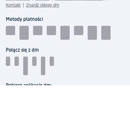
Kontakt
Znajdź sklepy dm
Metody płatności
Połącz się z dm
Pobierz aplikację dm:
© 2026 dm-drogerie markt sp. z o.o.