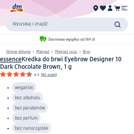
Wyszukaj i znajdź
Darmowa wysyłka od 169 zł
Strona główna
Makijaż
Makijaż oczu
Brwi
essence
Kredka do brwi Eyebrow Designer 10
Dark Chocolate Brown, 1 g
4.5
(
65 ocen
)
wegański
bez alkoholu
bez parabenów
bez perfum
bez nanocząstek