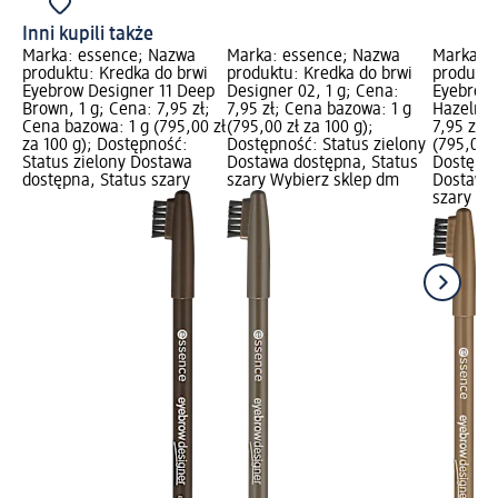
Inni kupili także
Marka: essence; Nazwa
Marka: essence; Nazwa
Marka: 
produktu: Kredka do brwi
produktu: Kredka do brwi
produktu
Eyebrow Designer 11 Deep
Designer 02, 1 g; Cena:
Eyebrow 
Brown, 1 g; Cena: 7,95 zł;
7,95 zł; Cena bazowa: 1 g
Hazelnut
Cena bazowa: 1 g (795,00 zł
(795,00 zł za 100 g);
7,95 zł;
za 100 g); Dostępność:
Dostępność: Status zielony
(795,00 z
Status zielony Dostawa
Dostawa dostępna, Status
Dostępno
dostępna, Status szary
szary Wybierz sklep dm
Dostawa 
szary Wy