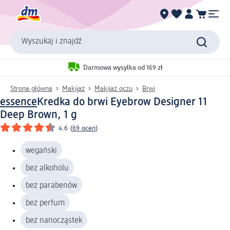
Wyszukaj i znajdź
Darmowa wysyłka od 169 zł
Strona główna
Makijaż
Makijaż oczu
Brwi
essence
Kredka do brwi Eyebrow Designer 11
Deep Brown, 1 g
4.6
(
69 ocen
)
wegański
bez alkoholu
bez parabenów
bez perfum
bez nanocząstek