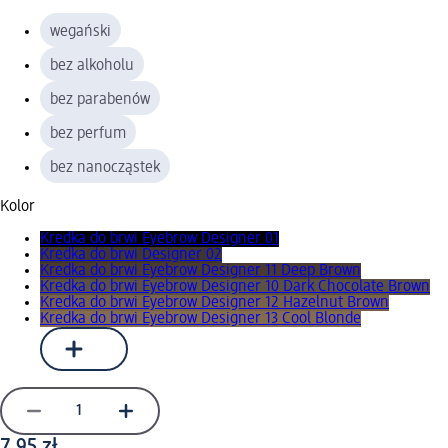
wegański
bez alkoholu
bez parabenów
bez perfum
bez nanocząstek
Kolor
Kredka do brwi Eyebrow Designer 01
Kredka do brwi Designer 02
Kredka do brwi Eyebrow Designer 11 Deep Brown
Kredka do brwi Eyebrow Designer 10 Dark Chocolate Brown
Kredka do brwi Eyebrow Designer 12 Hazelnut Brown
Kredka do brwi Eyebrow Designer 13 Cool Blonde
7,95 zł