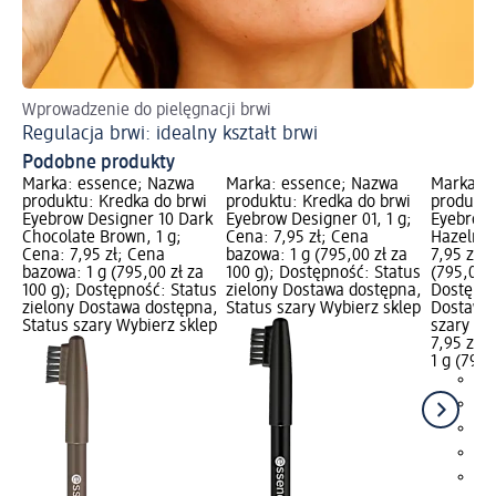
Wprowadzenie do pielęgnacji brwi
Po
Regulacja brwi: idealny kształt brwi
Ja
Podobne produkty
Marka: essence; Nazwa
Marka: essence; Nazwa
Marka: 
produktu: Kredka do brwi
produktu: Kredka do brwi
produktu
Eyebrow Designer 10 Dark
Eyebrow Designer 01, 1 g;
Eyebrow 
Chocolate Brown, 1 g;
Cena: 7,95 zł; Cena
Hazelnut
Cena: 7,95 zł; Cena
bazowa: 1 g (795,00 zł za
7,95 zł;
bazowa: 1 g (795,00 zł za
100 g); Dostępność: Status
(795,00 z
100 g); Dostępność: Status
zielony Dostawa dostępna,
Dostępno
zielony Dostawa dostępna,
Status szary Wybierz sklep
Dostawa 
Status szary Wybierz sklep
szary Wy
7,95 zł
1 g (795,