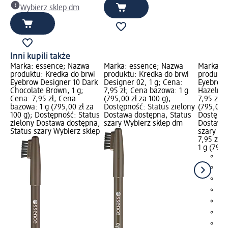
Wybierz sklep dm
Inni kupili także
Marka: essence; Nazwa
Marka: essence; Nazwa
Marka: 
produktu: Kredka do brwi
produktu: Kredka do brwi
produktu
Eyebrow Designer 10 Dark
Designer 02, 1 g; Cena:
Eyebrow 
Chocolate Brown, 1 g;
7,95 zł; Cena bazowa: 1 g
Hazelnut
Cena: 7,95 zł; Cena
(795,00 zł za 100 g);
7,95 zł;
bazowa: 1 g (795,00 zł za
Dostępność: Status zielony
(795,00 z
100 g); Dostępność: Status
Dostawa dostępna, Status
Dostępno
zielony Dostawa dostępna,
szary Wybierz sklep dm
Dostawa 
Status szary Wybierz sklep
szary Wy
7,95 zł
1 g (795,
+2