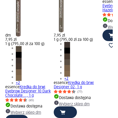
essence
Eyebrow 
Hazelnut
Dosta
Wybie
dm
7,95 zł
7,95 zł
1 g (795,00 zł za 100 g)
1 g (795,00 zł za 100 g)
+2
+2
essence
Kredka do brwi
essence
Kredka do brwi
Designer 02, 1 g
Eyebrow Designer 10 Dark
(77)
Chocolate..., 1 g
Dostawa dostępna
(65)
Wybierz sklep dm
Dostawa dostępna
Wybierz sklep dm