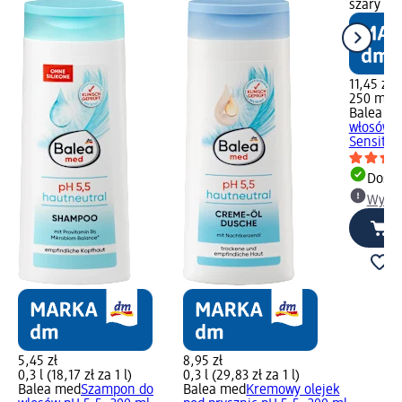
szary Wy
11,45 zł
250 ml (4
Balea m
włosów M
Sensitiv
Dosta
Wybie
5,45 zł
8,95 zł
0,3 l (18,17 zł za 1 l)
0,3 l (29,83 zł za 1 l)
Balea med
Szampon do
Balea med
Kremowy olejek