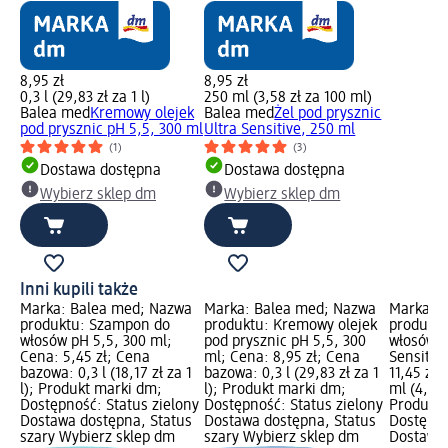
8,95 zł
8,95 zł
0,3 l (29,83 zł za 1 l)
250 ml (3,58 zł za 100 ml)
Balea med
Kremowy olejek
Balea med
Żel pod prysznic
pod prysznic pH 5,5, 300 ml
Ultra Sensitive, 250 ml
(1)
(3)
Dostawa dostępna
Dostawa dostępna
Wybierz sklep dm
Wybierz sklep dm
Inni kupili także
Marka: Balea med; Nazwa
Marka: Balea med; Nazwa
Marka: 
produktu: Szampon do
produktu: Kremowy olejek
produkt
włosów pH 5,5, 300 ml;
pod prysznic pH 5,5, 300
włosów M
Cena: 5,45 zł; Cena
ml; Cena: 8,95 zł; Cena
Sensitiv
bazowa: 0,3 l (18,17 zł za 1
bazowa: 0,3 l (29,83 zł za 1
11,45 zł
l); Produkt marki dm;
l); Produkt marki dm;
ml (4,58 
Dostępność: Status zielony
Dostępność: Status zielony
Produkt 
Dostawa dostępna, Status
Dostawa dostępna, Status
Dostępno
szary Wybierz sklep dm
szary Wybierz sklep dm
Dostawa 