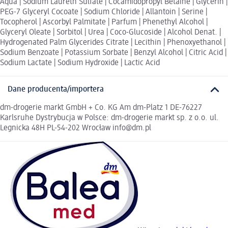
Aqua | Sodium Laureth Sulfate | Cocamidopropyl Betaine | Glycerin |
PEG-7 Glyceryl Cocoate | Sodium Chloride | Allantoin | Serine |
Tocopherol | Ascorbyl Palmitate | Parfum | Phenethyl Alcohol |
Glyceryl Oleate | Sorbitol | Urea | Coco-Glucoside | Alcohol Denat. |
Hydrogenated Palm Glycerides Citrate | Lecithin | Phenoxyethanol |
Sodium Benzoate | Potassium Sorbate | Benzyl Alcohol | Citric Acid |
Sodium Lactate | Sodium Hydroxide | Lactic Acid
Dane producenta/importera
dm-drogerie markt GmbH + Co. KG Am dm-Platz 1 DE-76227
Karlsruhe Dystrybucja w Polsce: dm-drogerie markt sp. z o.o. ul.
Legnicka 48H PL-54-202 Wrocław info@dm.pl