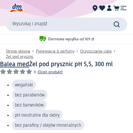
Wyszukaj i znajdź
Darmowa wysyłka od 169 zł
Strona główna
Pielęgnacja & perfumy
Oczyszczanie ciała
Żel pod prysznic
Balea med
Żel pod prysznic pH 5,5, 300 ml
0
(
Oceń produkt
)
wegański
bez parabenów
bez barwników
pH neutralne dla skóry
bez parafiny / olejów mineralnych