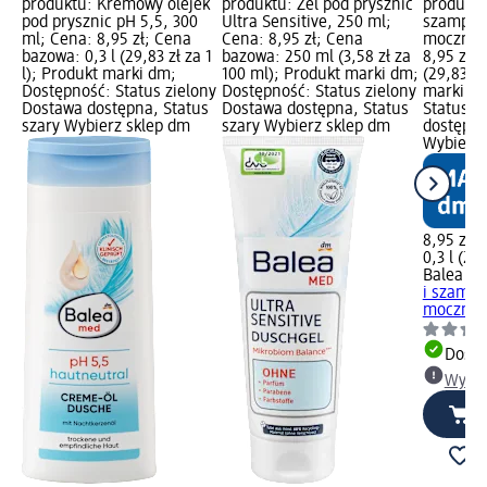
produktu: Kremowy olejek
produktu: Żel pod prysznic
produktu:
pod prysznic pH 5,5, 300
Ultra Sensitive, 250 ml;
szampon
ml; Cena: 8,95 zł; Cena
Cena: 8,95 zł; Cena
mocznika
bazowa: 0,3 l (29,83 zł za 1
bazowa: 250 ml (3,58 zł za
8,95 zł; 
l); Produkt marki dm;
100 ml); Produkt marki dm;
(29,83 zł
Dostępność: Status zielony
Dostępność: Status zielony
marki dm
Dostawa dostępna, Status
Dostawa dostępna, Status
Status z
szary Wybierz sklep dm
szary Wybierz sklep dm
dostępna
Wybierz 
8,95 zł
0,3 l (29,
Balea m
i szampo
mocznika
Dosta
Wybie