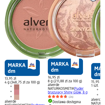
16,95 zł
13,95 zł
8 g (211,88 zł za 100 g)
15,95 zł
4 g (348,75 zł za 100 g)
alverde
1 szt. (15
NATURKOSMETIK
Puder
brązujący Shiny Glow, 8 g
(24)
alverde
alverde
Dostawa dostępna
NATURK