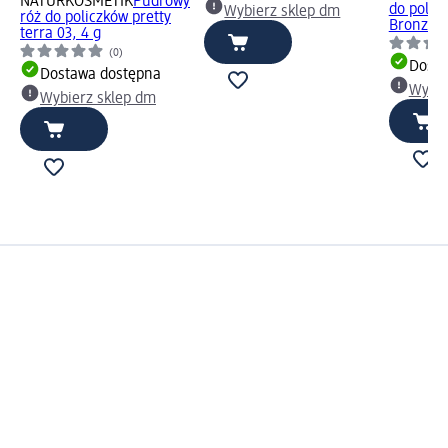
NATURKOSMETIK
Pudrowy
do polic
Wybierz sklep dm
róż do policzków pretty
Bronzing
terra 03, 4 g
(0)
Dosta
Dostawa dostępna
Wybie
Wybierz sklep dm