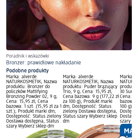
Poradnik i wskazówki
Ja
Bronzer: prawidłowe nakładanie
Ko
Podobne produkty
Marka: alverde
Marka: alverde
Marka: a
NATURKOSMETIK; Nazwa
NATURKOSMETIK; Nazwa
NATURKO
produktu: Bronzer do
produktu: Puder brązujący
produktu
policzków Mattifying
Trio, 9 g; Cena: 15,95 zł;
30 Sunki
Bronzing Powder 02, 9 g;
Cena bazowa: 9 g (177,22 zł
Cena: 13
Cena: 15,95 zł; Cena
za 100 g); Produkt marki
bazowa: 9
bazowa: 1 szt. (15,95 zł za 1
dm; Dostępność: Status
100 g); 
szt.); Produkt marki dm;
zielony Dostawa dostępna,
Dostępno
Dostępność: Status zielony
Status szary Wybierz sklep
Dostawa 
Dostawa dostępna, Status
dm
szary Wy
szary Wybierz sklep dm