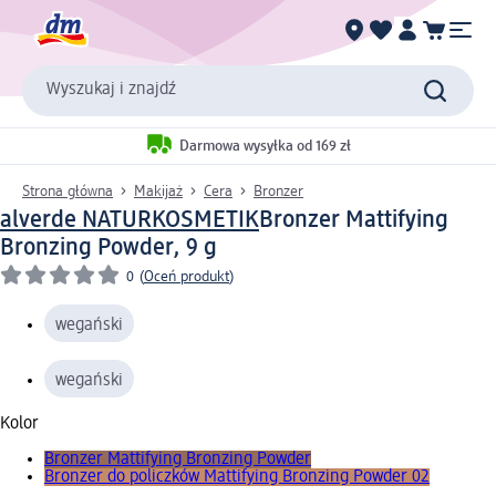
Wyszukaj i znajdź
Darmowa wysyłka od 169 zł
Strona główna
Makijaż
Cera
Bronzer
alverde NATURKOSMETIK
Bronzer Mattifying
Bronzing Powder, 9 g
0
(
Oceń produkt
)
wegański
wegański
Kolor
Bronzer Mattifying Bronzing Powder
Bronzer do policzków Mattifying Bronzing Powder 02