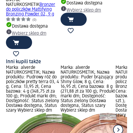
alverde
Dostawa dostępna
NATURKOSMETIK
Bronzer
do policzków Mattifying
Wybierz sklep dm
Bronzing Powder 02, 9 g
(0)
Dostawa dostępna
Wybierz sklep dm
Inni kupili także
Marka: alverde
Marka: alverde
Marka: a
NATURKOSMETIK; Nazwa
NATURKOSMETIK; Nazwa
NATURKO
produktu: Pudrowy róż do
produktu: Puder brązujący
produktu
policzków pretty terra 03, 4
Shiny Glow, 8 g; Cena:
policzkó
g; Cena: 13,95 zł; Cena
16,95 zł; Cena bazowa: 8 g
Bronzing
bazowa: 4 g (348,75 zł za
(211,88 zł za 100 g); Produkt
Cena: 15
100 g); Produkt marki dm;
marki dm; Dostępność:
bazowa: 1
Dostępność: Status zielony
Status zielony Dostawa
szt.); P
Dostawa dostępna, Status
dostępna, Status szary
Dostępno
szary Wybierz sklep dm
Wybierz sklep dm
Dostawa 
szary Wy