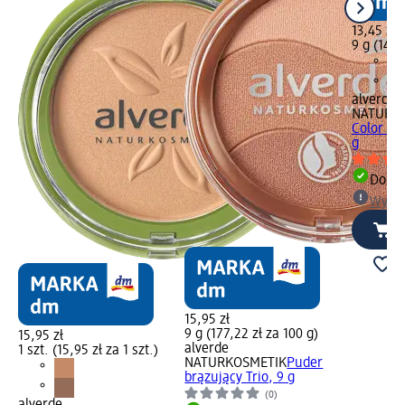
13,45 zł
9 g (149,
alverde
NATURK
Color 30
g
Dosta
Wybie
15,95 zł
9 g (177,22 zł za 100 g)
15,95 zł
alverde
1 szt. (15,95 zł za 1 szt.)
NATURKOSMETIK
Puder
brązujący Trio, 9 g
(0)