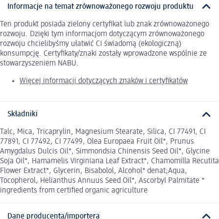
Informacje na temat zrównoważonego rozwoju produktu
Ten produkt posiada zielony certyfikat lub znak zrównoważonego
rozwoju. Dzięki tym informacjom dotyczącym zrównoważonego
rozwoju chcielibyśmy ułatwić Ci świadomą (ekologiczną)
konsumpcję. Certyfikaty/znaki zostały wprowadzone wspólnie ze
stowarzyszeniem NABU.
Więcej informacji dotyczących znaków i certyfikatów
Składniki
Talc, Mica, Tricaprylin, Magnesium Stearate, Silica, CI 77491, CI
77891, CI 77492, CI 77499, Olea Europaea Fruit Oil*, Prunus
Amygdalus Dulcis Oil*, Simmondsia Chinensis Seed Oil*, Glycine
Soja Oil*, Hamamelis Virginiana Leaf Extract*, Chamomilla Recutita
Flower Extract*, Glycerin, Bisabolol, Alcohol* denat;Aqua,
Tocopherol, Helianthus Annuus Seed Oil*, Ascorbyl Palmitate *
ingredients from certified organic agriculture
Dane producenta/importera