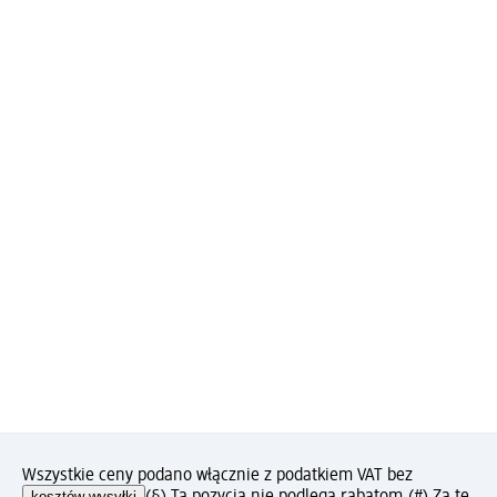
Wszystkie ceny podano włącznie z podatkiem VAT bez
kosztów wysyłki
(§) Ta pozycja nie podlega rabatom.
(#) Za tę