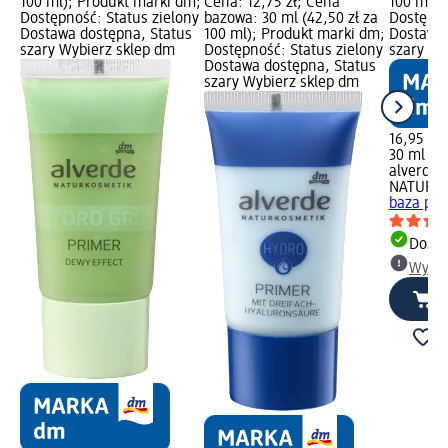
100 ml); Produkt marki dm;
Cena: 12,75 zł; Cena
100 ml);
Dostępność: Status zielony
bazowa: 30 ml (42,50 zł za
Dostępno
Dostawa dostępna, Status
100 ml); Produkt marki dm;
Dostawa 
szary Wybierz sklep dm
Dostępność: Status zielony
szary Wy
Dostawa dostępna, Status
szary Wybierz sklep dm
16,95 zł
30 ml (56
alverde
NATURK
baza pod
Dosta
Wybie