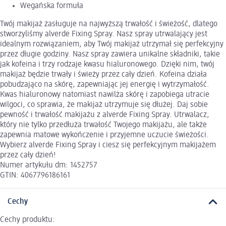
Wegańska formuła
Twój makijaż zasługuje na najwyższą trwałość i świeżość, dlatego
stworzyliśmy alverde Fixing Spray. Nasz spray utrwalający jest
idealnym rozwiązaniem, aby Twój makijaż utrzymał się perfekcyjny
przez długie godziny. Nasz spray zawiera unikalne składniki, takie
jak kofeina i trzy rodzaje kwasu hialuronowego. Dzięki nim, twój
makijaż będzie trwały i świeży przez cały dzień. Kofeina działa
pobudzająco na skórę, zapewniając jej energię i wytrzymałość.
Kwas hialuronowy natomiast nawilża skórę i zapobiega utracie
wilgoci, co sprawia, że makijaż utrzymuje się dłużej. Daj sobie
pewność i trwałość makijażu z alverde Fixing Spray. Utrwalacz,
który nie tylko przedłuża trwałość Twojego makijażu, ale także
zapewnia matowe wykończenie i przyjemne uczucie świeżości.
Wybierz alverde Fixing Spray i ciesz się perfekcyjnym makijażem
przez cały dzień!
Numer artykułu dm: 1452757
GTIN: 4067796186161
Cechy
Cechy produktu: