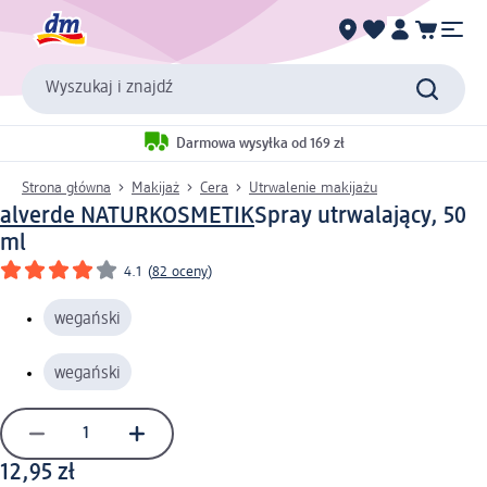
Wyszukaj i znajdź
Darmowa wysyłka od 169 zł
Strona główna
Makijaż
Cera
Utrwalenie makijażu
alverde NATURKOSMETIK
Spray utrwalający, 50
ml
4.1
(
82 oceny
)
wegański
wegański
12,95 zł