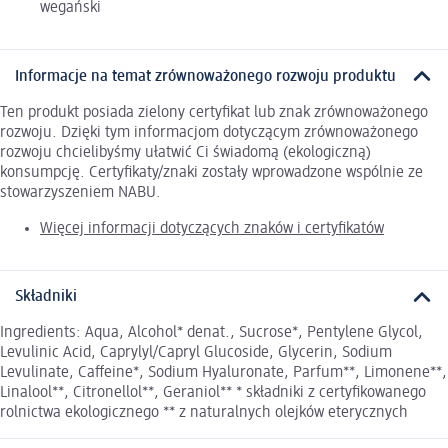
wegański
Informacje na temat zrównoważonego rozwoju produktu
Ten produkt posiada zielony certyfikat lub znak zrównoważonego
rozwoju. Dzięki tym informacjom dotyczącym zrównoważonego
rozwoju chcielibyśmy ułatwić Ci świadomą (ekologiczną)
konsumpcję. Certyfikaty/znaki zostały wprowadzone wspólnie ze
stowarzyszeniem NABU.
Więcej informacji dotyczących znaków i certyfikatów
Składniki
Ingredients: Aqua, Alcohol* denat., Sucrose*, Pentylene Glycol,
Levulinic Acid, Caprylyl/Capryl Glucoside, Glycerin, Sodium
Levulinate, Caffeine*, Sodium Hyaluronate, Parfum**, Limonene**,
Linalool**, Citronellol**, Geraniol** * składniki z certyfikowanego
rolnictwa ekologicznego ** z naturalnych olejków eterycznych