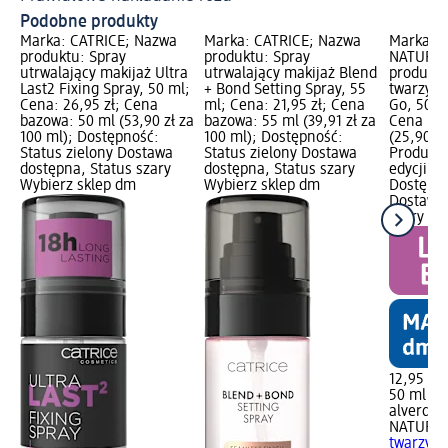
Podobne produkty
Marka: CATRICE; Nazwa
Marka: CATRICE; Nazwa
Marka: a
produktu: Spray
produktu: Spray
NATURKO
utrwalający makijaż Ultra
utrwalający makijaż Blend
produktu
Last2 Fixing Spray, 50 ml;
+ Bond Setting Spray, 55
twarzy 
Cena: 26,95 zł; Cena
ml; Cena: 21,95 zł; Cena
Go, 50 ml
bazowa: 50 ml (53,90 zł za
bazowa: 55 ml (39,91 zł za
Cena baz
100 ml); Dostępność:
100 ml); Dostępność:
(25,90 zł
Status zielony Dostawa
Status zielony Dostawa
Produkt 
dostępna, Status szary
dostępna, Status szary
edycji, 
Wybierz sklep dm
Wybierz sklep dm
Dostępno
Dostawa 
szary Wy
12,95 zł
50 ml (25
alverde
NATURK
twarzy 