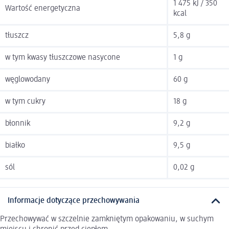
1 475 kJ / 350
Wartość energetyczna
kcal
tłuszcz
5,8 g
w tym kwasy tłuszczowe nasycone
1 g
węglowodany
60 g
w tym cukry
18 g
błonnik
9,2 g
białko
9,5 g
sól
0,02 g
Informacje dotyczące przechowywania
Przechowywać w szczelnie zamkniętym opakowaniu, w suchym