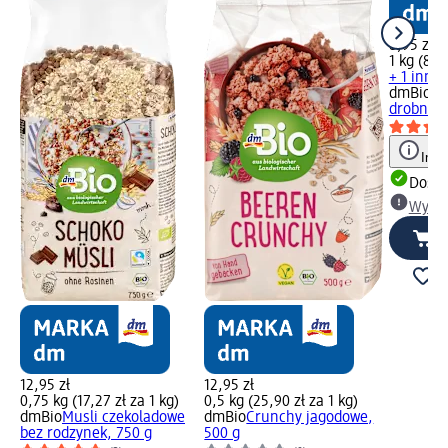
8,95 zł
1 kg (8,9
+ 1 inny
dmBio
Pł
drobne, 
Info
Dosta
Wybie
12,95 zł
12,95 zł
0,75 kg (17,27 zł za 1 kg)
0,5 kg (25,90 zł za 1 kg)
dmBio
Musli czekoladowe
dmBio
Crunchy jagodowe,
bez rodzynek, 750 g
500 g