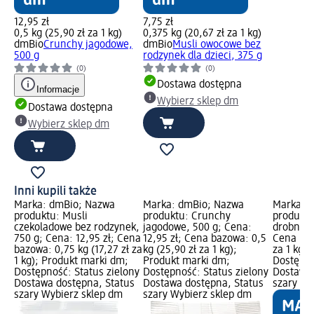
12,95 zł
7,75 zł
0,5 kg (25,90 zł za 1 kg)
0,375 kg (20,67 zł za 1 kg)
dmBio
Crunchy jagodowe,
dmBio
Musli owocowe bez
500 g
rodzynek dla dzieci, 375 g
(0)
(0)
Dostawa dostępna
Informacje
Wybierz sklep dm
Dostawa dostępna
Wybierz sklep dm
Inni kupili także
Marka: dmBio; Nazwa
Marka: dmBio; Nazwa
Marka: 
produktu: Musli
produktu: Crunchy
produktu
czekoladowe bez rodzynek,
jagodowe, 500 g; Cena:
drobne, 1
750 g; Cena: 12,95 zł; Cena
12,95 zł; Cena bazowa: 0,5
Cena baz
bazowa: 0,75 kg (17,27 zł za
kg (25,90 zł za 1 kg);
za 1 kg)
1 kg); Produkt marki dm;
Produkt marki dm;
Dostępno
Dostępność: Status zielony
Dostępność: Status zielony
Dostawa 
Dostawa dostępna, Status
Dostawa dostępna, Status
szary Wy
szary Wybierz sklep dm
szary Wybierz sklep dm