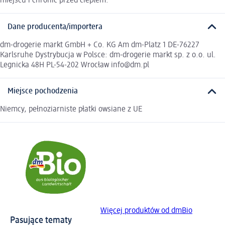
miejscu i chronić przed ciepłem.
Dane producenta/importera
dm-drogerie markt GmbH + Co. KG Am dm-Platz 1 DE-76227
Karlsruhe Dystrybucja w Polsce: dm-drogerie markt sp. z o.o. ul.
Legnicka 48H PL-54-202 Wrocław info@dm.pl
Miejsce pochodzenia
Niemcy, pełnoziarniste płatki owsiane z UE
Więcej produktów od dmBio
Pasujące tematy