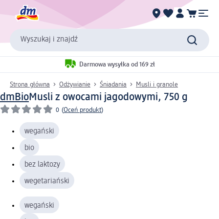
Wyszukaj i znajdź
Darmowa wysyłka od 169 zł
Strona główna
Odżywianie
Śniadania
Musli i granole
dmBio
Musli z owocami jagodowymi, 750 g
0
(
Oceń produkt
)
wegański
bio
bez laktozy
wegetariański
wegański