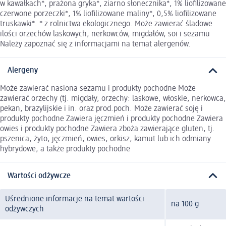
w kawałkach*, prażona gryka*, ziarno słonecznika*, 1% liofilizowane
czerwone porzeczki*, 1% liofilizowane maliny*, 0,5% liofilizowane
truskawki*. * z rolnictwa ekologicznego. Może zawierać śladowe
ilości orzechów laskowych, nerkowców, migdałów, soi i sezamu
Należy zapoznać się z informacjami na temat alergenów.
Alergeny
Może zawierać nasiona sezamu i produkty pochodne Może
zawierać orzechy (tj. migdały, orzechy: laskowe, włoskie, nerkowca,
pekan, brazylijskie i in. oraz prod.poch. Może zawierać soję i
produkty pochodne Zawiera jęczmień i produkty pochodne Zawiera
owies i produkty pochodne Zawiera zboża zawierające gluten, tj.
pszenica, żyto, jęczmień, owies, orkisz, kamut lub ich odmiany
hybrydowe, a także produkty pochodne
Wartości odżywcze
Uśrednione informacje na temat wartości
na 100 g
odżywczych