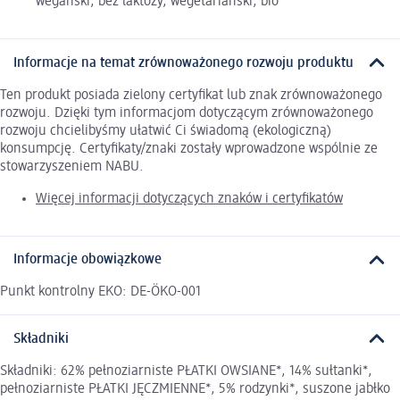
wegański, bez laktozy, wegetariański, bio
Informacje na temat zrównoważonego rozwoju produktu
Ten produkt posiada zielony certyfikat lub znak zrównoważonego
rozwoju. Dzięki tym informacjom dotyczącym zrównoważonego
rozwoju chcielibyśmy ułatwić Ci świadomą (ekologiczną)
konsumpcję. Certyfikaty/znaki zostały wprowadzone wspólnie ze
stowarzyszeniem NABU.
Więcej informacji dotyczących znaków i certyfikatów
Informacje obowiązkowe
Punkt kontrolny EKO: DE-ÖKO-001
Składniki
Składniki: 62% pełnoziarniste PŁATKI OWSIANE*, 14% sułtanki*,
pełnoziarniste PŁATKI JĘCZMIENNE*, 5% rodzynki*, suszone jabłko