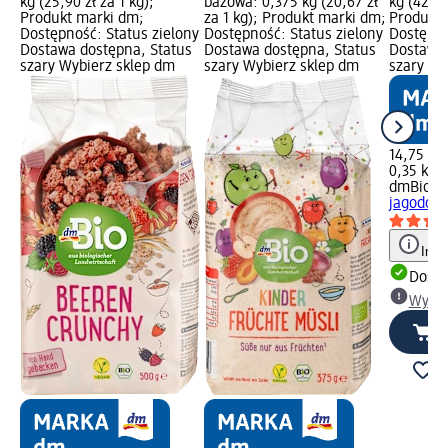
kg (25,90 zł za 1 kg);
bazowa: 0,375 kg (20,67 zł
kg (42,14
Produkt marki dm;
za 1 kg); Produkt marki dm;
Produkt 
Dostępność: Status zielony
Dostępność: Status zielony
Dostępno
Dostawa dostępna, Status
Dostawa dostępna, Status
Dostawa 
szary Wybierz sklep dm
szary Wybierz sklep dm
szary Wy
14,75 zł
0,35 kg (
dmBio
Cr
jagodowe
Info
Dosta
Wybie