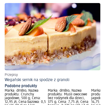
Przepisy
Wegański sernik na spodzie z granoli
Podobne produkty
Marka: dmBio; Nazwa
Marka: dmBio; Nazwa
Marka: 
produktu: Crunchy
produktu: Musli owocowe
produktu
jagodowe, 500 g; Cena:
bez rodzynek dla dzieci,
jagodowe
12,95 zł; Cena bazowa: 0,5
375 g; Cena: 7,75 zł; Cena
14,75 zł