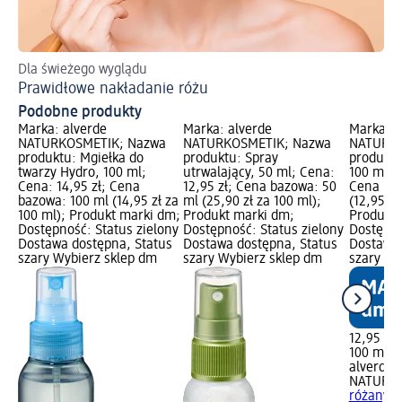
Dla świeżego wyglądu
Prawidłowe nakładanie różu
Podobne produkty
Marka: alverde
Marka: alverde
Marka: a
NATURKOSMETIK; Nazwa
NATURKOSMETIK; Nazwa
NATURKO
produktu: Mgiełka do
produktu: Spray
produktu
twarzy Hydro, 100 ml;
utrwalający, 50 ml; Cena:
100 ml; C
Cena: 14,95 zł; Cena
12,95 zł; Cena bazowa: 50
Cena baz
bazowa: 100 ml (14,95 zł za
ml (25,90 zł za 100 ml);
(12,95 zł
100 ml); Produkt marki dm;
Produkt marki dm;
Produkt 
Dostępność: Status zielony
Dostępność: Status zielony
Dostępno
Dostawa dostępna, Status
Dostawa dostępna, Status
Dostawa 
szary Wybierz sklep dm
szary Wybierz sklep dm
szary Wy
12,95 zł
100 ml (1
alverde
NATURK
różany, 