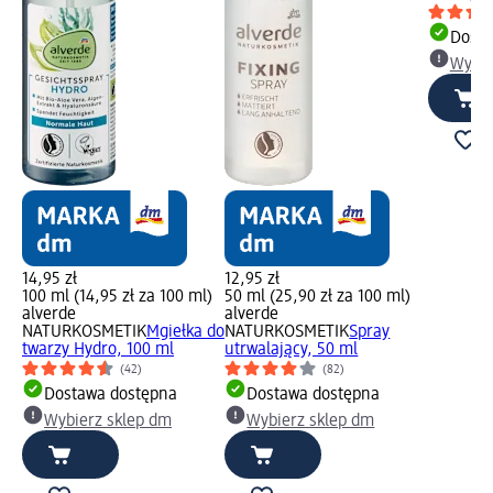
Dosta
Wybie
14,95 zł
12,95 zł
100 ml (14,95 zł za 100 ml)
50 ml (25,90 zł za 100 ml)
alverde
alverde
NATURKOSMETIK
Mgiełka do
NATURKOSMETIK
Spray
twarzy Hydro, 100 ml
utrwalający, 50 ml
(42)
(82)
Dostawa dostępna
Dostawa dostępna
Wybierz sklep dm
Wybierz sklep dm