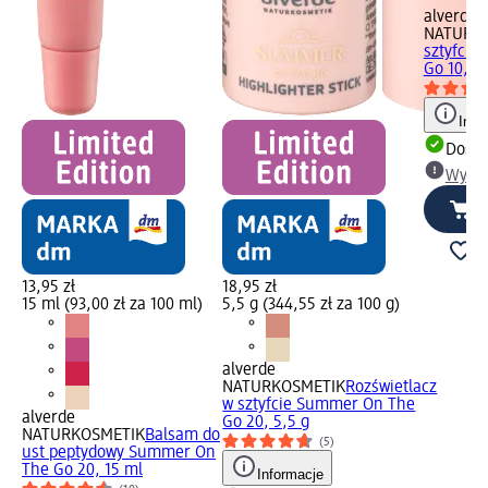
alverde
NATURK
sztyfcie
Go 10, 5,
Info
Dosta
Wybie
13,95 zł
18,95 zł
15 ml (93,00 zł za 100 ml)
5,5 g (344,55 zł za 100 g)
alverde
NATURKOSMETIK
Rozświetlacz
w sztyfcie Summer On The
alverde
Go 20, 5,5 g
NATURKOSMETIK
Balsam do
(5)
ust peptydowy Summer On
The Go 20, 15 ml
Informacje