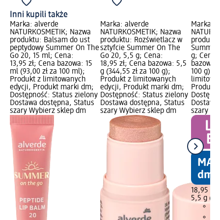
Inni kupili także
Marka: alverde
Marka: alverde
Marka: a
NATURKOSMETIK; Nazwa
NATURKOSMETIK; Nazwa
NATURKO
produktu: Balsam do ust
produktu: Rozświetlacz w
produktu
peptydowy Summer On The
sztyfcie Summer On The
Summer 
Go 20, 15 ml; Cena:
Go 20, 5,5 g; Cena:
g; Cena:
13,95 zł; Cena bazowa: 15
18,95 zł; Cena bazowa: 5,5
bazowa: 
ml (93,00 zł za 100 ml);
g (344,55 zł za 100 g);
100 g); P
Produkt z limitowanych
Produkt z limitowanych
limitowa
edycji, Produkt marki dm;
edycji, Produkt marki dm;
Produkt 
Dostępność: Status zielony
Dostępność: Status zielony
Dostępno
Dostawa dostępna, Status
Dostawa dostępna, Status
Dostawa 
szary Wybierz sklep dm
szary Wybierz sklep dm
szary Wy
18,95 zł
5,5 g (34