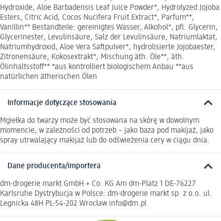
Hydroxide, Aloe Barbadensis Leaf Juice Powder*, Hydrolyzed Jojoba
Esters, Citric Acid, Cocos Nucifera Fruit Extract*, Parfum**,
Vanillin** Bestandteile: gereinigtes Wasser, Alkohol*, pfl. Glycerin,
Glycerinester, Levulinsäure, Salz der Levulinsäure, Natriumlaktat,
Natriumhydroxid, Aloe Vera Saftpulver*, hydrolisierte Jojobaester,
Zitronensäure, Kokosextrakt*, Mischung äth. Öle**, äth.
Ölinhaltsstoff** *aus kontrolliert biologischem Anbau **aus
natürlichen ätherischen Ölen
Informacje dotyczące stosowania
Mgiełka do twarzy może być stosowana na skórę w dowolnym
momencie, w zależności od potrzeb – jako baza pod makijaż, jako
spray utrwalający makijaż lub do odświeżenia cery w ciągu dnia.
Dane producenta/importera
dm-drogerie markt GmbH + Co. KG Am dm-Platz 1 DE-76227
Karlsruhe Dystrybucja w Polsce: dm-drogerie markt sp. z o.o. ul.
Legnicka 48H PL-54-202 Wrocław info@dm.pl