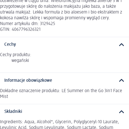
odświeżenie w ciągu dnia. Wielofunkcyjna mgiełka alverde 3 w 1
przygotowuje skórę do nałożenia makijażu jako baza, a także
utrwala makijaż. Lekka formuła z bio aloesem i bio ekstraktem z
kokosa nawilża skórę i wspomaga promienny wygląd cery.
Numer artykułu dm: 3129425
GTIN: 4067796326321
Cechy
Cechy produktu:
wegański
Informacje obowiązkowe
Dokładne oznaczenie produktu: LE Summer on the Go 3in1 Face
Mist
Składniki
Ingredients: Aqua, Alcohol*, Glycerin, Polyglyceryl-10 Laurate,
Levulinic Acid, Sodium Levulinate, Sodium Lactate, Sodium