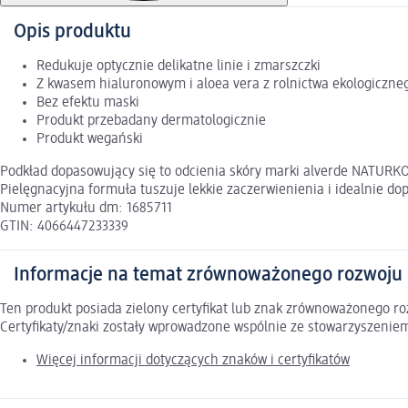
Opis produktu
Redukuje optycznie delikatne linie i zmarszczki
Z kwasem hialuronowym i aloea vera z rolnictwa ekologiczne
Bez efektu maski
Produkt przebadany dermatologicznie
Produkt wegański
Podkład dopasowujący się to odcienia skóry marki alverde NATURKOS
Pielęgnacyjna formuła tuszuje lekkie zaczerwienienia i idealnie do
Numer artykułu dm: 1685711
GTIN: 4066447233339
Informacje na temat zrównoważonego rozwoju
Ten produkt posiada zielony certyfikat lub znak zrównoważonego 
Certyfikaty/znaki zostały wprowadzone wspólnie ze stowarzyszeni
Więcej informacji dotyczących znaków i certyfikatów