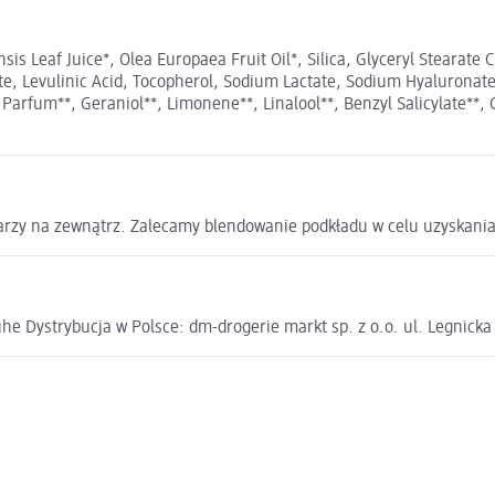
nsis Leaf Juice*, Olea Europaea Fruit Oil*, Silica, Glyceryl Stearat
, Levulinic Acid, Tocopherol, Sodium Lactate, Sodium Hyaluronate
arfum**, Geraniol**, Limonene**, Linalool**, Benzyl Salicylate**, Cit
warzy na zewnątrz. Zalecamy blendowanie podkładu w celu uzyskania
e Dystrybucja w Polsce: dm-drogerie markt sp. z o.o. ul. Legnick