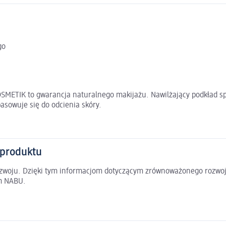
go
METIK to gwarancja naturalnego makijażu. Nawilżający podkład spra
pasowuje się do odcienia skóry.
 produktu
rozwoju. Dzięki tym informacjom dotyczącym zrównoważonego rozwoj
em NABU.