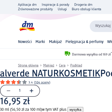
Aplikacja dm
Inspiracje & porady
Drogeria dm
Zrównoważone produkty
Usługi
Biuro obsługi klienta
Wyszukaj 
Nowości
Marki
Makijaż
Pielęgnacja & perfumy
Wł
*
Darmowa wysyłka od 169 zł
Strona główna
Makijaż
Cera
Podkład
alverde NATURKOSMETIK
Po
3.4
(
104 oceny
)
16,95 zł
30 ml (56,50 zł za 100 ml)
w tym VAT plus
wysyłka