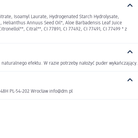
e Citrate, Isoamyl Laurate, Hydrogenated Starch Hydrolysate,
, Helianthus Annuus Seed Oil*, Aloe Barbadensis Leaf Juice
ronellol**, Citral**, CI 77891, CI 77492, CI 77491, CI 77499 * z
 naturalnego efektu. W razie potrzeby nałożyć puder wykańczający.
a 48H PL-54-202 Wrocław info@dm.pl