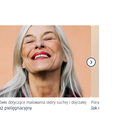
wki dotyczące malowania skóry suchej i dojrzałej
Poradnik maki
aż pielęgnacyjny
Jak uzyskać e