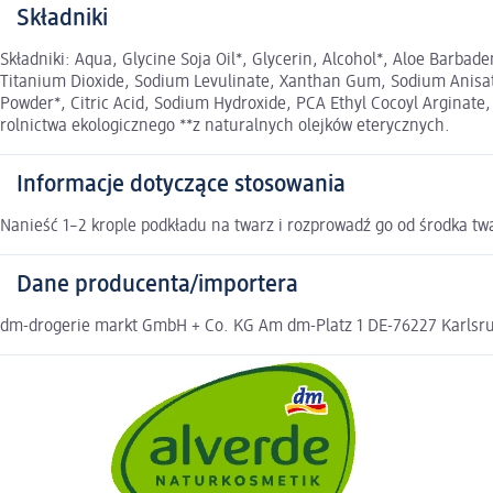
Składniki
Składniki: Aqua, Glycine Soja Oil*, Glycerin, Alcohol*, Aloe Barbade
Titanium Dioxide, Sodium Levulinate, Xanthan Gum, Sodium Anisate
Powder*, Citric Acid, Sodium Hydroxide, PCA Ethyl Cocoyl Arginate, P
rolnictwa ekologicznego **z naturalnych olejków eterycznych.
Informacje dotyczące stosowania
Nanieść 1–2 krople podkładu na twarz i rozprowadź go od środka t
Dane producenta/importera
dm-drogerie markt GmbH + Co. KG Am dm-Platz 1 DE-76227 Karlsruh