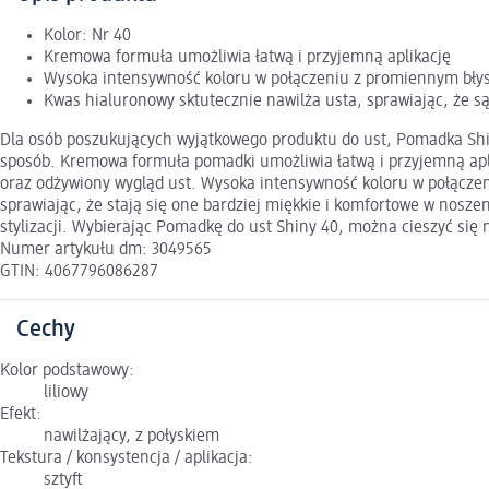
Kolor: Nr 40
Kremowa formuła umożliwia łatwą i przyjemną aplikację
Wysoka intensywność koloru w połączeniu z promiennym błys
Kwas hialuronowy sktutecznie nawilża usta, sprawiając, że s
Dla osób poszukujących wyjątkowego produktu do ust, Pomadka Shin
sposób. Kremowa formuła pomadki umożliwia łatwą i przyjemną apli
oraz odżywiony wygląd ust. Wysoka intensywność koloru w połącze
sprawiając, że stają się one bardziej miękkie i komfortowe w nosz
stylizacji. Wybierając Pomadkę do ust Shiny 40, można cieszyć się
Numer artykułu dm: 3049565
GTIN: 4067796086287
Cechy
Kolor podstawowy:
liliowy
Efekt:
nawilżający, z połyskiem
Tekstura / konsystencja / aplikacja:
sztyft