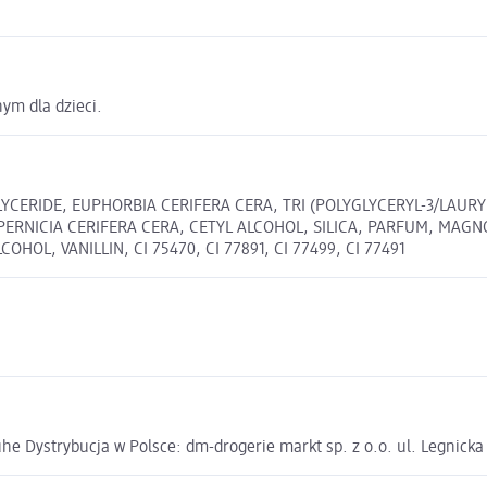
ym dla dzieci.
IGLYCERIDE, EUPHORBIA CERIFERA CERA, TRI (POLYGLYCERYL-3/LA
PERNICIA CERIFERA CERA, CETYL ALCOHOL, SILICA, PARFUM, MAGN
L, VANILLIN, CI 75470, CI 77891, CI 77499, CI 77491
e Dystrybucja w Polsce: dm-drogerie markt sp. z o.o. ul. Legnick