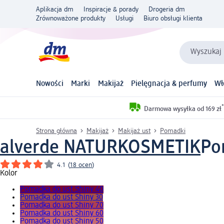
Aplikacja dm
Inspiracje & porady
Drogeria dm
Zrównoważone produkty
Usługi
Biuro obsługi klienta
Wyszukaj 
Nowości
Marki
Makijaż
Pielęgnacja & perfumy
Wł
*
Darmowa wysyłka od 169 zł
Strona główna
Makijaż
Makijaż ust
Pomadki
alverde NATURKOSMETIK
Po
4.1
(
18 ocen
)
Kolor
Pomadka do ust Shiny 40
Pomadka do ust Shiny 30
Pomadka do ust Shiny 70
Pomadka do ust Shiny 60
Pomadka do ust Shiny 50