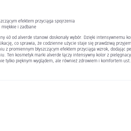
zczącym efektem przyciąga spojrzenia
ą miękkie i zadbane
y 40 od alverde stanowi doskonały wybór. Dzięki intensywnemu kolo
kację, co sprawia, że codzienne użycie staje się prawdziwą przyje
niu z promiennym błyszczącym efektem przyciąga wzrok, dodając pe
eniu. Ten kosmetyk marki alverde łączy intensywny kolor z pielęgn
 nie tylko pięknym wyglądem, ale również zdrowiem i komfortem ust.